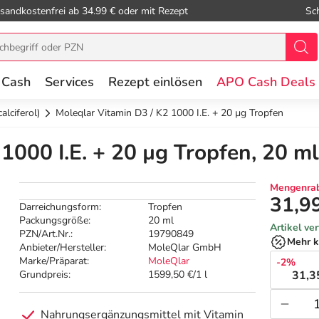
sandkostenfrei ab 34.99 € oder mit Rezept
Sc
 Cash
Services
Rezept einlösen
APO Cash Deals
alciferol)
Moleqlar Vitamin D3 / K2 1000 I.E. + 20 µg Tropfen
1000 I.E. + 20 µg Tropfen, 20 ml
Mengenrab
31,9
Darreichungsform:
Tropfen
Packungsgröße:
20 ml
Artikel ve
PZN/Art.Nr.:
19790849
Mehr k
Anbieter/Hersteller:
MoleQlar GmbH
Marke/Präparat:
MoleQlar
-2%
Grundpreis:
1599,50 €/1 l
31,3
Nahrungsergänzungsmittel mit Vitamin