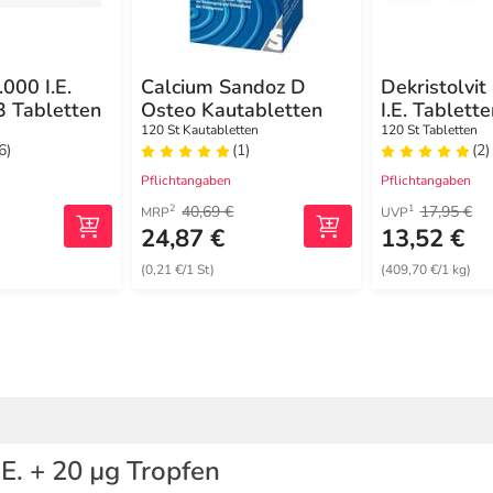
.000 I.E.
Calcium Sandoz D
Dekristolvit
3 Tabletten
Osteo Kautabletten
I.E. Tablette
120 St Kautabletten
120 St Tabletten
6)
(1)
(2)
Pflichtangaben
Pflichtangaben
40,69 €
17,95 €
2
1
MRP
UVP
24,87 €
13,52 €
(0,21 €/1 St)
(409,70 €/1 kg)
E. + 20 µg Tropfen