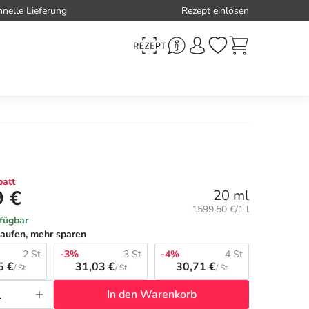
hnelle Lieferung
Rezept einlösen
att
9 €
20 ml
Grundpreis:
1599,50 €/1 l
rfügbar
aufen, mehr sparen
2 St
-3%
3 St
-4%
4 St
5 €
31,03 €
30,71 €
/ St
/ St
/ St
In den Warenkorb