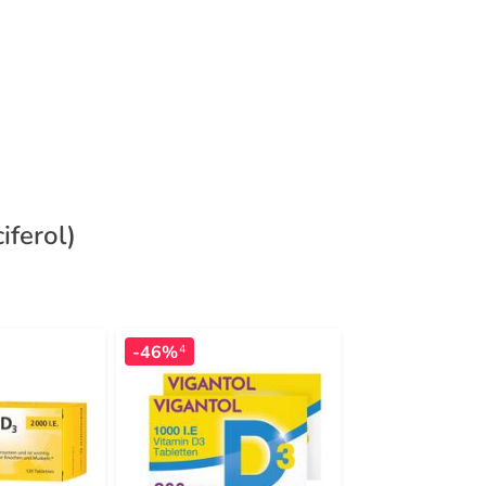
iferol)
-46%
-20%
4
3