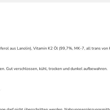
erol aus Lanolin), Vitamin K2 Öl (99,7%, MK-7, all trans von 
n. Gut verschlossen, kühl, trocken und dunkel aufbewahren.
.
e darf nicht überschritten werden. Nahrungsergänzungsmitte