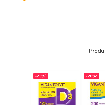
Produk
-23%
-26%
3
4