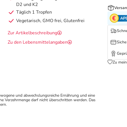
D2 und K2
Versan
Täglich 1 Tropfen
AP
Vegetarisch, GMO frei, Glutenfrei
Schne
Zur Artikelbeschreibung
Zu den Lebensmittelangaben
Siche
Geprü
Zu mein
sgewogene und abwechslungsreiche Ernährung und eine
e Verzehrmenge darf nicht überschritten werden. Das
ern.