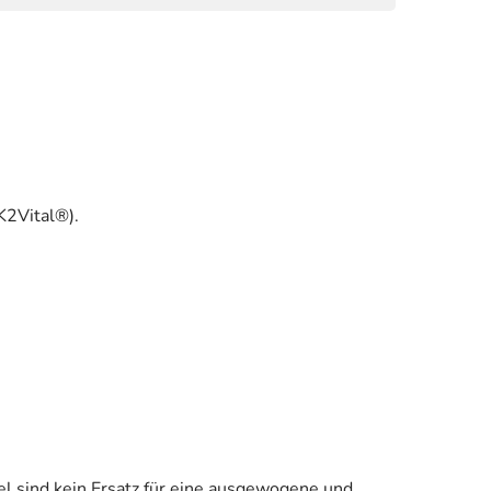
K2Vital®).
l sind kein Ersatz für eine ausgewogene und