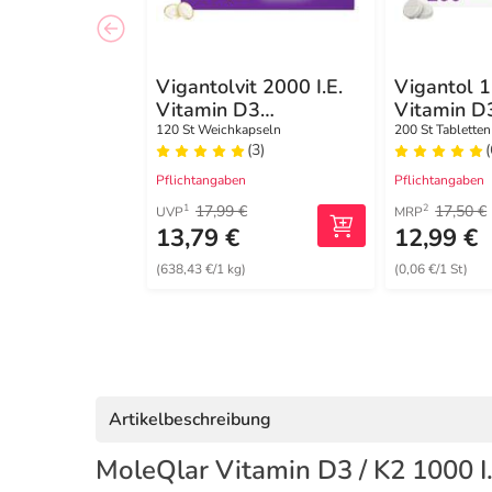
Vigantolvit 2000 I.E.
Vigantol 1
Vitamin D3
Vitamin D
Weichkapseln
120 St Weichkapseln
200 St Tabletten
(3)
(
Pflichtangaben
Pflichtangaben
17,99 €
17,50 €
1
2
UVP
MRP
13,79 €
12,99 €
(638,43 €/1 kg)
(0,06 €/1 St)
Artikelbeschreibung
MoleQlar Vitamin D3 / K2 1000 I.