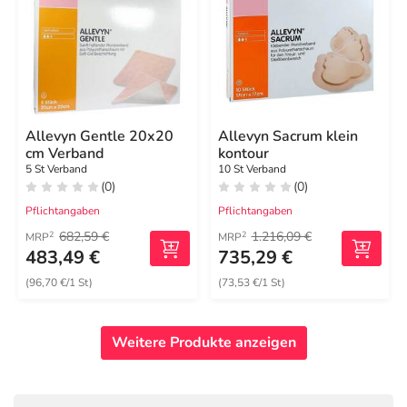
Allevyn Gentle 20x20
Allevyn Sacrum klein
cm Verband
kontour
5 St Verband
10 St Verband
(0)
(0)
Pflichtangaben
Pflichtangaben
682,59 €
1.216,09 €
2
2
MRP
MRP
483,49 €
735,29 €
(96,70 €/1 St)
(73,53 €/1 St)
Weitere Produkte anzeigen