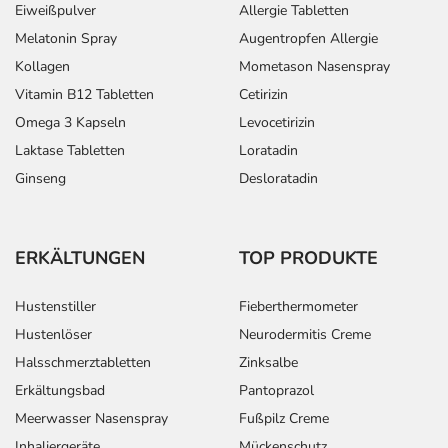
Eiweißpulver
Allergie Tabletten
Melatonin Spray
Augentropfen Allergie
Kollagen
Mometason Nasenspray
Vitamin B12 Tabletten
Cetirizin
Omega 3 Kapseln
Levocetirizin
Laktase Tabletten
Loratadin
Ginseng
Desloratadin
ERKÄLTUNGEN
TOP PRODUKTE
Hustenstiller
Fieberthermometer
Hustenlöser
Neurodermitis Creme
Halsschmerztabletten
Zinksalbe
Erkältungsbad
Pantoprazol
Meerwasser Nasenspray
Fußpilz Creme
Inhaliergeräte
Mückenschutz