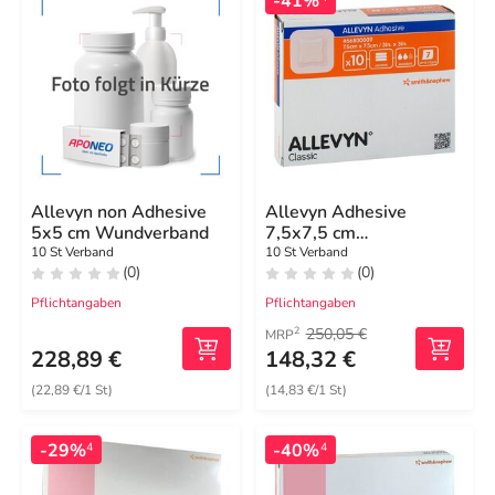
-41%
Allevyn non Adhesive
Allevyn Adhesive
5x5 cm Wundverband
7,5x7,5 cm
hydrozell.Verband
10 St Verband
10 St Verband
(0)
(0)
Pflichtangaben
Pflichtangaben
250,05 €
2
MRP
228,89 €
148,32 €
(22,89 €/1 St)
(14,83 €/1 St)
-29%
-40%
4
4