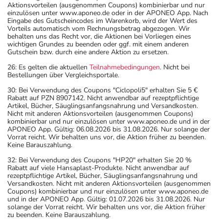
Aktionsvorteilen (ausgenommen Coupons) kombinierbar und nur
einzulösen unter www.aponeo.de oder in der APONEO App. Nach
Eingabe des Gutscheincodes im Warenkorb, wird der Wert des
Vorteils automatisch vom Rechnungsbetrag abgezogen. Wir
behalten uns das Recht vor, die Aktionen bei Vorliegen eines
wichtigen Grundes zu beenden oder ggf. mit einem anderen
Gutschein bzw. durch eine andere Aktion zu ersetzen.
26: Es gelten die aktuellen
Teilnahmebedingungen
. Nicht bei
Bestellungen über Vergleichsportale.
30: Bei Verwendung des Coupons "Ciclopoli5" erhalten Sie 5 €
Rabatt auf PZN 8907142. Nicht anwendbar auf rezeptpflichtige
Artikel, Bücher, Säuglingsanfangsnahrung und Versandkosten.
Nicht mit anderen Aktionsvorteilen (ausgenommen Coupons)
kombinierbar und nur einzulösen unter www.aponeo.de und in der
APONEO App. Gültig: 06.08.2026 bis 31.08.2026. Nur solange der
Vorrat reicht. Wir behalten uns vor, die Aktion früher zu beenden.
Keine Barauszahlung.
32: Bei Verwendung des Coupons "HP20" erhalten Sie 20 %
Rabatt auf viele Hansaplast-Produkte. Nicht anwendbar auf
rezeptpflichtige Artikel, Bücher, Säuglingsanfangsnahrung und
Versandkosten. Nicht mit anderen Aktionsvorteilen (ausgenommen
Coupons) kombinierbar und nur einzulösen unter www.aponeo.de
und in der APONEO App. Gültig: 01.07.2026 bis 31.08.2026. Nur
solange der Vorrat reicht. Wir behalten uns vor, die Aktion früher
zu beenden. Keine Barauszahlung.