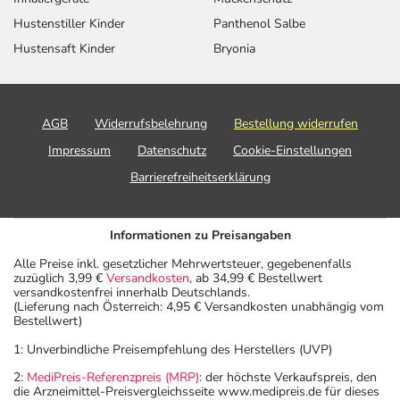
Hustenstiller Kinder
Panthenol Salbe
Hustensaft Kinder
Bryonia
AGB
Widerrufsbelehrung
Bestellung widerrufen
Impressum
Datenschutz
Cookie-Einstellungen
Barrierefreiheitserklärung
Informationen zu Preisangaben
Alle Preise inkl. gesetzlicher Mehrwertsteuer, gegebenenfalls
zuzüglich 3,99 €
Versandkosten
, ab 34,99 € Bestellwert
versandkostenfrei innerhalb Deutschlands.
(Lieferung nach Österreich: 4,95 € Versandkosten unabhängig vom
Bestellwert)
1: Unverbindliche Preisempfehlung des Herstellers (UVP)
2:
MediPreis-Referenzpreis (MRP)
: der höchste Verkaufspreis, den
die Arzneimittel-Preisvergleichsseite www.medipreis.de für dieses