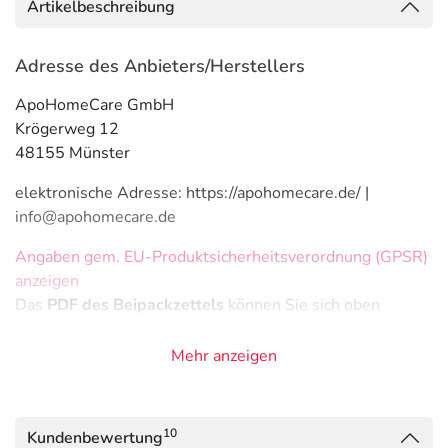
Artikelbeschreibung
Adresse des Anbieters/Herstellers
ApoHomeCare GmbH
Krögerweg 12
48155 Münster
elektronische Adresse: https://apohomecare.de/ |
info@apohomecare.de
Angaben gem. EU-Produktsicherheitsverordnung (GPSR)
anzeigen
Das
PDF des Beipackzettels
können Sie sich oben
herunterladen.
Mehr anzeigen
10
Kundenbewertung