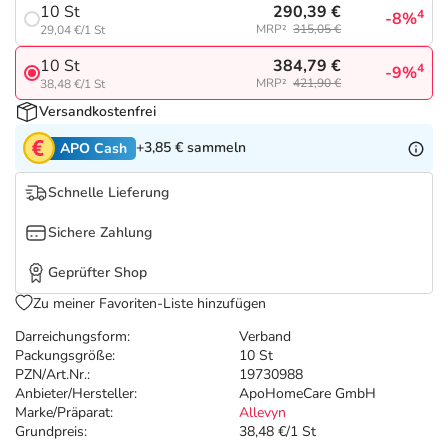
Refluthin, Lasea & Carmenthin Deals
Sport & Fitness
Täglich gut versorgt
290,39 €
10 St
4
-8%
MRP²
315,05 €
29,04 €/1 St
Salus Deals
Tierapotheke
384,79 €
10 St
4
-9%
MRP²
421,90 €
38,48 €/1 St
Versandkostenfrei
Vitamine & Mineralstoffe
+3,85 €
sammeln
APO Cash
Marken
Schnelle Lieferung
Sichere Zahlung
Geprüfter Shop
Zu meiner Favoriten-Liste hinzufügen
Darreichungsform:
Verband
Packungsgröße:
10 St
PZN/Art.Nr.:
19730988
Anbieter/Hersteller:
ApoHomeCare GmbH
Marke/Präparat:
Allevyn
Grundpreis:
38,48 €/1 St