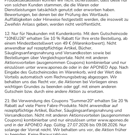
Produktdetailseiten können wir nicht sicherstellen, dass diese nur
von solchen Kunden stammen, die die Waren oder
Dienstleistungen tatsächlich genutzt oder erworben haben.
Bewertungen, bei denen bei der Prüfung des Wortlauts
Auffälligkeiten oder Hinweise festgestellt werden, die insoweit zu
Zweifeln Anlass geben, werden nicht veröffentlicht.
12: Nur für Neukunden mit Kundenkonto. Mit dem Gutscheincode
"10NEU26" erhalten Sie 10 % Rabatt für Ihre erste Bestellung, ab
einem Mindestbestellwert von 49 € (Warenkorbwert). Nicht
anwendbar auf rezeptpflichtige Artikel, Bücher,
Säuglingsanfangsnahrung und Versandkosten sowie bei
Bestellungen über Vergleichsportale. Nicht mit anderen
Aktionsvorteilen (ausgenommen Coupons) kombinierbar und nur
einzulösen unter www.aponeo.de oder in der APONEO App. Nach
Eingabe des Gutscheincodes im Warenkorb, wird der Wert des
Vorteils automatisch vom Rechnungsbetrag abgezogen. Wir
behalten uns das Recht vor, die Aktionen bei Vorliegen eines
wichtigen Grundes zu beenden oder ggf. mit einem anderen
Gutschein bzw. durch eine andere Aktion zu ersetzen.
21: Bei Verwendung des Coupons "Summer20" erhalten Sie 20 %
Rabatt auf viele Pierre Fabre-Produkte. Nicht anwendbar auf
rezeptpflichtige Artikel, Bücher, Säuglingsanfangsnahrung und
Versandkosten. Nicht mit anderen Aktionsvorteilen (ausgenommen
Coupons) kombinierbar und nur einzulösen unter www.aponeo.de
und in der APONEO App. Gültig: 27.07.2026 bis 09.08.2026. Nur
solange der Vorrat reicht. Wir behalten uns vor, die Aktion früher
zu beenden. Keine Barauszahlung.