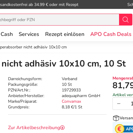
sandkostenfrei ab 34.99 € oder mit Rezept
Sc
 Cash
Services
Rezept einlösen
APO Cash Deals
erabsorber nicht adhäsiv 10x10 cm
nicht adhäsiv 10x10 cm, 10 St
Mengenrab
Darreichungsform:
Verband
81,7
Packungsgröße:
10 St
PZN/Art.Nr.:
19729933
Artikel ve
Anbieter/Hersteller:
adequapharm GmbH
Marke/Präparat:
Convamax
Grundpreis:
8,18 €/1 St
Versan
Zur Artikelbeschreibung
AP