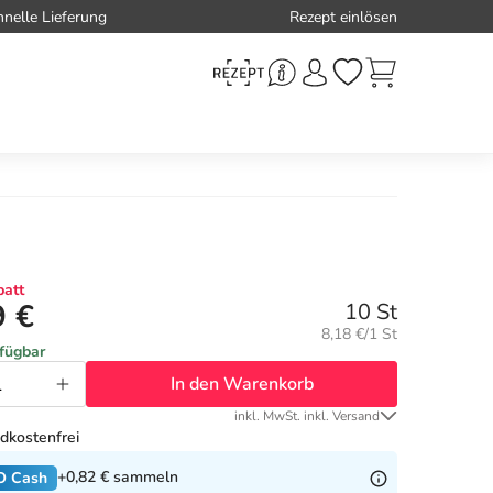
hnelle Lieferung
Rezept einlösen
att
9 €
10 St
Grundpreis:
8,18 €/1 St
rfügbar
In den Warenkorb
inkl. MwSt. inkl. Versand
dkostenfrei
+0,82 €
sammeln
O Cash