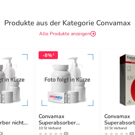
Produkte aus der Kategorie Convamax
Alle Produkte anzeigen
-8%
4
Convamax
Convamax
ber nicht
Superabsorber
Superabsor
0x10 cm
adhäsiv 10x10 cm
adhäsiv 20
10 St Verband
10 St Verband
0)
(0)
(0)