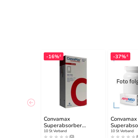
-16%
-37%
4
4
Convamax
Convamax
Superabsorber
Superabsor
adhäsiv 10x20 cm
adhäsiv 1
10 St Verband
10 St Verband
(0)
(