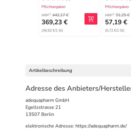
Pflichtangaben
Pflichtangaben
442,17 €
91,25 €
2
2
MRP
MRP
369,23 €
57,19 €
(36,92 €/1 St)
(5,72 €/1 St)
Artikelbeschreibung
Adresse des Anbieters/Herstelle
adequapharm GmbH
Egellsstrasse 21
13507 Berlin
elektronische Adresse: https://adequapharm.de/