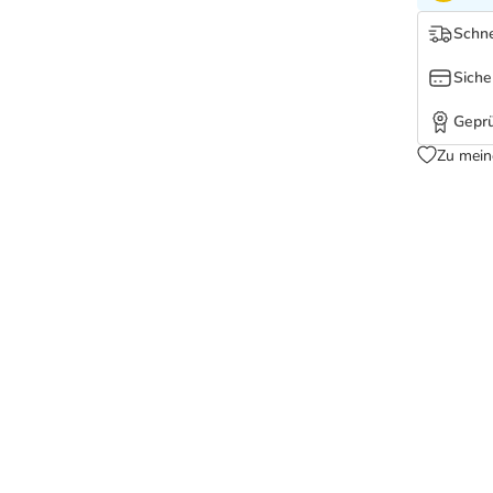
Schne
Siche
Geprü
Zu mein