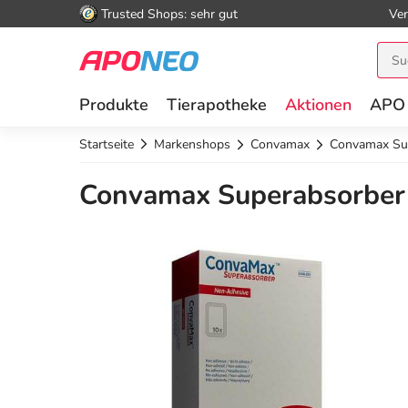
Trusted Shops: sehr gut
Ver
Produkte
Tierapotheke
Aktionen
APO
Startseite
Markenshops
Convamax
Convamax Sup
Convamax Superabsorber 