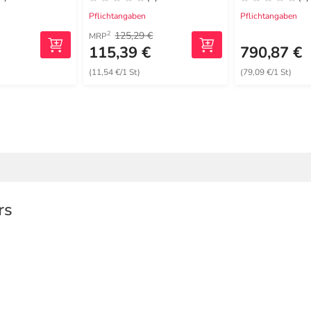
Pflichtangaben
Pflichtangaben
125,29 €
2
MRP
115,39 €
790,87 €
(11,54 €/1 St)
(79,09 €/1 St)
rs