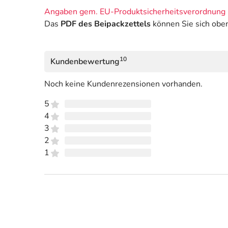
Angaben gem. EU-Produktsicherheitsverordnung 
Das
PDF des Beipackzettels
können Sie sich obe
10
Kundenbewertung
Noch keine Kundenrezensionen vorhanden.
5
4
3
2
1