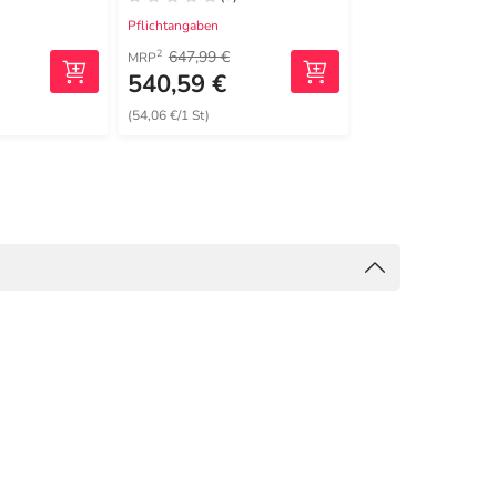
Pflichtangaben
Pflichtangaben
647,99 €
2
MRP
540,59 €
838,69 €
(54,06 €/1 St)
(83,87 €/1 St)