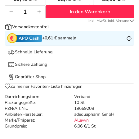
Refluthin, Lasea & Carmenthin Deals
Sport & Fitness
Täglich gut versorgt
In den Warenkorb
Salus Deals
Tierapotheke
inkl. MwSt. inkl. Versand
Versandkostenfrei
Vitamine & Mineralstoffe
+0,61 €
sammeln
APO Cash
Schnelle Lieferung
Marken
Sichere Zahlung
Geprüfter Shop
Zu meiner Favoriten-Liste hinzufügen
Darreichungsform:
Verband
Packungsgröße:
10 St
PZN/Art.Nr.:
19669208
Anbieter/Hersteller:
adequapharm GmbH
Marke/Präparat:
Allevyn
Grundpreis:
6,06 €/1 St