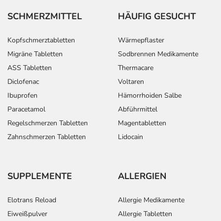
SCHMERZMITTEL
HÄUFIG GESUCHT
Kopfschmerztabletten
Wärmepflaster
Migräne Tabletten
Sodbrennen Medikamente
ASS Tabletten
Thermacare
Diclofenac
Voltaren
Ibuprofen
Hämorrhoiden Salbe
Paracetamol
Abführmittel
Regelschmerzen Tabletten
Magentabletten
Zahnschmerzen Tabletten
Lidocain
SUPPLEMENTE
ALLERGIEN
Elotrans Reload
Allergie Medikamente
Eiweißpulver
Allergie Tabletten