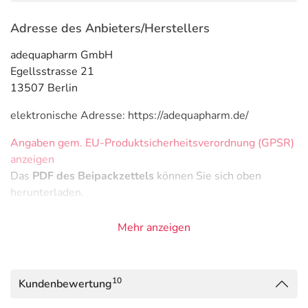
Adresse des Anbieters/Herstellers
adequapharm GmbH
Egellsstrasse 21
13507 Berlin
elektronische Adresse: https://adequapharm.de/
Angaben gem. EU-Produktsicherheitsverordnung (GPSR)
anzeigen
Das
PDF des Beipackzettels
können Sie sich oben
herunterladen.
Mehr anzeigen
10
Kundenbewertung