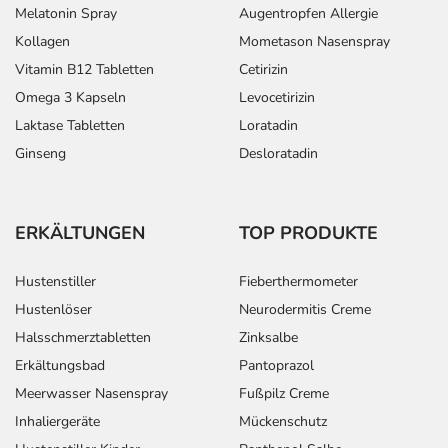
Melatonin Spray
Augentropfen Allergie
Kollagen
Mometason Nasenspray
Vitamin B12 Tabletten
Cetirizin
Omega 3 Kapseln
Levocetirizin
Laktase Tabletten
Loratadin
Ginseng
Desloratadin
ERKÄLTUNGEN
TOP PRODUKTE
Hustenstiller
Fieberthermometer
Hustenlöser
Neurodermitis Creme
Halsschmerztabletten
Zinksalbe
Erkältungsbad
Pantoprazol
Meerwasser Nasenspray
Fußpilz Creme
Inhaliergeräte
Mückenschutz