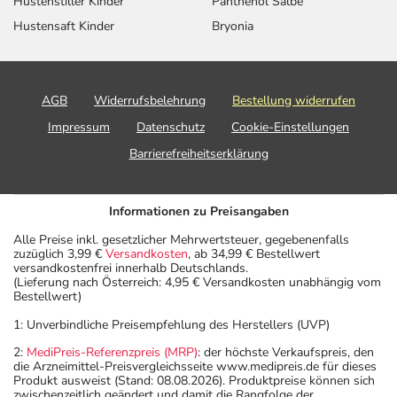
Hustenstiller Kinder
Panthenol Salbe
Hustensaft Kinder
Bryonia
AGB
Widerrufsbelehrung
Bestellung widerrufen
Impressum
Datenschutz
Cookie-Einstellungen
Barrierefreiheitserklärung
Informationen zu Preisangaben
Alle Preise inkl. gesetzlicher Mehrwertsteuer, gegebenenfalls
zuzüglich 3,99 €
Versandkosten
, ab 34,99 € Bestellwert
versandkostenfrei innerhalb Deutschlands.
(Lieferung nach Österreich: 4,95 € Versandkosten unabhängig vom
Bestellwert)
1: Unverbindliche Preisempfehlung des Herstellers (UVP)
2:
MediPreis-Referenzpreis (MRP)
: der höchste Verkaufspreis, den
die Arzneimittel-Preisvergleichsseite www.medipreis.de für dieses
Produkt ausweist (Stand: 08.08.2026). Produktpreise können sich
zwischenzeitlich geändert und damit die Rangfolge der