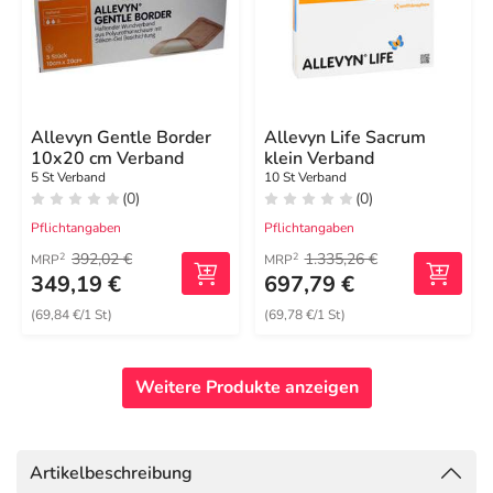
Allevyn Gentle Border
Allevyn Life Sacrum
10x20 cm Verband
klein Verband
5 St Verband
10 St Verband
(0)
(0)
Pflichtangaben
Pflichtangaben
392,02 €
1.335,26 €
2
2
MRP
MRP
349,19 €
697,79 €
(69,84 €/1 St)
(69,78 €/1 St)
Weitere Produkte anzeigen
Artikelbeschreibung