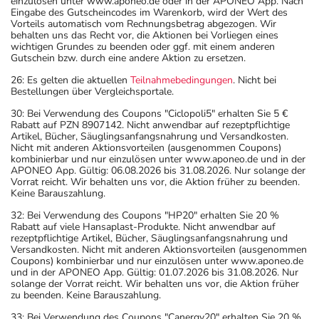
einzulösen unter www.aponeo.de oder in der APONEO App. Nach
Eingabe des Gutscheincodes im Warenkorb, wird der Wert des
Vorteils automatisch vom Rechnungsbetrag abgezogen. Wir
behalten uns das Recht vor, die Aktionen bei Vorliegen eines
wichtigen Grundes zu beenden oder ggf. mit einem anderen
Gutschein bzw. durch eine andere Aktion zu ersetzen.
26: Es gelten die aktuellen
Teilnahmebedingungen
. Nicht bei
Bestellungen über Vergleichsportale.
30: Bei Verwendung des Coupons "Ciclopoli5" erhalten Sie 5 €
Rabatt auf PZN 8907142. Nicht anwendbar auf rezeptpflichtige
Artikel, Bücher, Säuglingsanfangsnahrung und Versandkosten.
Nicht mit anderen Aktionsvorteilen (ausgenommen Coupons)
kombinierbar und nur einzulösen unter www.aponeo.de und in der
APONEO App. Gültig: 06.08.2026 bis 31.08.2026. Nur solange der
Vorrat reicht. Wir behalten uns vor, die Aktion früher zu beenden.
Keine Barauszahlung.
32: Bei Verwendung des Coupons "HP20" erhalten Sie 20 %
Rabatt auf viele Hansaplast-Produkte. Nicht anwendbar auf
rezeptpflichtige Artikel, Bücher, Säuglingsanfangsnahrung und
Versandkosten. Nicht mit anderen Aktionsvorteilen (ausgenommen
Coupons) kombinierbar und nur einzulösen unter www.aponeo.de
und in der APONEO App. Gültig: 01.07.2026 bis 31.08.2026. Nur
solange der Vorrat reicht. Wir behalten uns vor, die Aktion früher
zu beenden. Keine Barauszahlung.
33: Bei Verwendung des Coupons "Canergy20" erhalten Sie 20 %