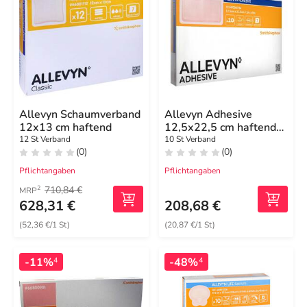
Allevyn Schaumverband
Allevyn Adhesive
12x13 cm haftend
12,5x22,5 cm haftende
Wundauflage
12 St Verband
10 St Verband
(0)
(0)
Pflichtangaben
Pflichtangaben
710,84 €
2
MRP
628,31 €
208,68 €
(52,36 €/1 St)
(20,87 €/1 St)
-11%
-48%
4
4