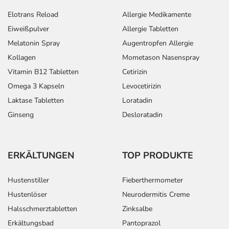
Elotrans Reload
Allergie Medikamente
Eiweißpulver
Allergie Tabletten
Melatonin Spray
Augentropfen Allergie
Kollagen
Mometason Nasenspray
Vitamin B12 Tabletten
Cetirizin
Omega 3 Kapseln
Levocetirizin
Laktase Tabletten
Loratadin
Ginseng
Desloratadin
ERKÄLTUNGEN
TOP PRODUKTE
Hustenstiller
Fieberthermometer
Hustenlöser
Neurodermitis Creme
Halsschmerztabletten
Zinksalbe
Erkältungsbad
Pantoprazol