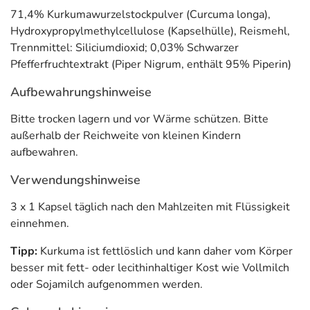
Bestandteile
produziert und sind
glutenfrei, laktosefrei
71,4% Kurkumawurzelstockpulver (Curcuma longa),
sowie sojafrei.
Hydroxypropylmethylcellulose (Kapselhülle), Reismehl,
Trennmittel: Siliciumdioxid; 0,03% Schwarzer
Anwendung
Pfefferfruchtextrakt (Piper Nigrum, enthält 95% Piperin)
3 x 1 Kapsel täglich nach den Mahlzeiten mit Flüssigkeit
Aufbewahrungshinweise
einnehmen.
Bitte trocken lagern und vor Wärme schützen. Bitte
Inhaltsstoffe pro Kapsel und pro Tagesdosis zu 3
außerhalb der Reichweite von kleinen Kindern
Kapseln
aufbewahren.
Inhaltsstoff
pro Kapsel
pro 3 Kapseln (Tagesdosis
Verwendungshinweise
Kurkuma-Pulver
500,00 mg
1.500,00 mg
3 x 1 Kapsel täglich nach den Mahlzeiten mit Flüssigkeit
einnehmen.
Pfefferfruchtextrakt
0,233 mg
0,70 mg
Tipp:
davon 95% Piperin
Kurkuma ist fettlöslich und kann daher vom Körper
0,22 mg
0,66 mg
besser mit fett- oder lecithinhaltiger Kost wie Vollmilch
Adresse des Lebensmittel-Unternehmens
oder Sojamilch aufgenommen werden.
Avitale GmbH