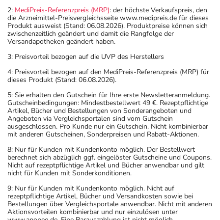
2:
MediPreis-Referenzpreis (MRP)
: der höchste Verkaufspreis, den
die Arzneimittel-Preisvergleichsseite www.medipreis.de für dieses
Produkt ausweist (Stand: 06.08.2026). Produktpreise können sich
zwischenzeitlich geändert und damit die Rangfolge der
Versandapotheken geändert haben.
3: Preisvorteil bezogen auf die UVP des Herstellers
4: Preisvorteil bezogen auf den MediPreis-Referenzpreis (MRP) für
dieses Produkt (Stand: 06.08.2026).
5: Sie erhalten den Gutschein für Ihre erste Newsletteranmeldung.
Gutscheinbedingungen: Mindestbestellwert 49 €. Rezeptpflichtige
Artikel, Bücher und Bestellungen von Sonderangeboten und
Angeboten via Vergleichsportalen sind vom Gutschein
ausgeschlossen. Pro Kunde nur ein Gutschein. Nicht kombinierbar
mit anderen Gutscheinen, Sonderpreisen und Rabatt-Aktionen.
8: Nur für Kunden mit Kundenkonto möglich. Der Bestellwert
berechnet sich abzüglich ggf. eingelöster Gutscheine und Coupons.
Nicht auf rezeptpflichtige Artikel und Bücher anwendbar und gilt
nicht für Kunden mit Sonderkonditionen.
9: Nur für Kunden mit Kundenkonto möglich. Nicht auf
rezeptpflichtige Artikel, Bücher und Versandkosten sowie bei
Bestellungen über Vergleichsportale anwendbar. Nicht mit anderen
Aktionsvorteilen kombinierbar und nur einzulösen unter
www.aponeo.de. Eine Barauszahlung ist nicht möglich.