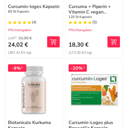
Curcumin-loges Kapseln
Curcuma + Piperin +
Vitamin C vegan
60 St Kapseln
Kapseln
120 St Kapseln
(4)
(5)
Pflichtangaben
Pflichtangaben
31,90 €
1
UVP
24,02 €
18,30 €
(387,42 €/1 kg)
(173,30 €/1 kg)
-9%
-20%
3
3
Biotanicals Kurkuma
Curcumin-Loges plus