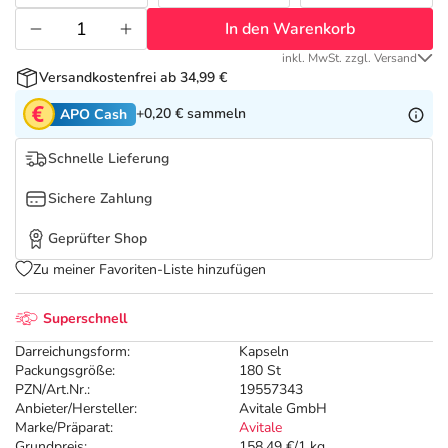
Refluthin, Lasea & Carmenthin Deals
Sport & Fitness
Täglich gut versorgt
In den Warenkorb
Salus Deals
Tierapotheke
inkl. MwSt. zzgl. Versand
Versandkostenfrei ab 34,99 €
+0,20 €
sammeln
APO Cash
Vitamine & Mineralstoffe
Schnelle Lieferung
Marken
Sichere Zahlung
Geprüfter Shop
Zu meiner Favoriten-Liste hinzufügen
Superschnell
Darreichungsform:
Kapseln
Packungsgröße:
180 St
PZN/Art.Nr.:
19557343
Anbieter/Hersteller:
Avitale GmbH
Marke/Präparat:
Avitale
Grundpreis:
158,49 €/1 kg