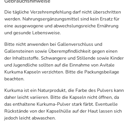
Gebrauchshinweise
Butenring 7
Die tägliche Verzehrempfehlung darf nicht überschritten
25479 Ellerau
werden. Nahrungsergänzungsmittel sind kein Ersatz für
Informationen zu diesem Lebensmittel (wie z. B. Zutaten,
eine ausgewogene und abwechslungsreiche Ernährung
Allergene) sind bei den Lebensmittelangaben als pdf
und gesunde Lebensweise.
hinterlegt. (oben)
Bitte nicht anwenden bei Gallenverschluss und
Gallensteinen sowie Überempfindlichkeit gegen einen
der Inhaltsstoffe. Schwangere und Stillende sowie Kinder
und Jugendliche sollten auf die Einnahme von Avitale
Kurkuma Kapseln verzichten. Bitte die Packungsbeilage
beachten.
Kurkuma ist ein Naturprodukt, die Farbe des Pulvers kann
daher leicht variieren. Bitte die Kapseln nicht öffnen, da
das enthaltene Kurkuma-Pulver stark färbt. Eventuelle
Rückstände von der Kapselhülle auf der Haut lassen sich
jedoch leicht abwaschen.