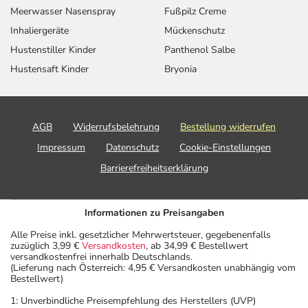
Meerwasser Nasenspray
Fußpilz Creme
Inhaliergeräte
Mückenschutz
Hustenstiller Kinder
Panthenol Salbe
Hustensaft Kinder
Bryonia
AGB
Widerrufsbelehrung
Bestellung widerrufen
Impressum
Datenschutz
Cookie-Einstellungen
Barrierefreiheitserklärung
Informationen zu Preisangaben
Alle Preise inkl. gesetzlicher Mehrwertsteuer, gegebenenfalls
zuzüglich 3,99 €
Versandkosten
, ab 34,99 € Bestellwert
versandkostenfrei innerhalb Deutschlands.
(Lieferung nach Österreich: 4,95 € Versandkosten unabhängig vom
Bestellwert)
1: Unverbindliche Preisempfehlung des Herstellers (UVP)