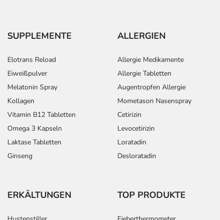
SUPPLEMENTE
ALLERGIEN
Elotrans Reload
Allergie Medikamente
Eiweißpulver
Allergie Tabletten
Melatonin Spray
Augentropfen Allergie
Kollagen
Mometason Nasenspray
Vitamin B12 Tabletten
Cetirizin
Omega 3 Kapseln
Levocetirizin
Laktase Tabletten
Loratadin
Ginseng
Desloratadin
ERKÄLTUNGEN
TOP PRODUKTE
Hustenstiller
Fieberthermometer