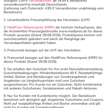
zuzüglich 3,99 €
Versandkosten
, ab 34,99 € Bestellwert
versandkostenfrei innerhalb Deutschlands.
(Lieferung nach Österreich: 4,95 € Versandkosten unabhängig vom
Bestellwert)
1: Unverbindliche Preisempfehlung des Herstellers (UVP)
2:
MediPreis-Referenzpreis (MRP)
: der höchste Verkaufspreis, den
die Arzneimittel-Preisvergleichsseite www.medipreis.de für dieses
Produkt ausweist (Stand: 09.08.2026). Produktpreise können sich
zwischenzeitlich geändert und damit die Rangfolge der
Versandapotheken geändert haben.
3: Preisvorteil bezogen auf die UVP des Herstellers
4: Preisvorteil bezogen auf den MediPreis-Referenzpreis (MRP) für
dieses Produkt (Stand: 09.08.2026).
5: Sie erhalten den Gutschein für Ihre erste Newsletteranmeldung.
Gutscheinbedingungen: Mindestbestellwert 49 €. Rezeptpflichtige
Artikel, Bücher und Bestellungen von Sonderangeboten und
Angeboten via Vergleichsportalen sind vom Gutschein
ausgeschlossen. Pro Kunde nur ein Gutschein. Nicht kombinierbar
mit anderen Gutscheinen, Sonderpreisen und Rabatt-Aktionen.
8: Nur für Kunden mit Kundenkonto möglich. Der Bestellwert
berechnet sich abzüglich ggf. eingelöster Gutscheine und Coupons.
Nicht auf rezeptpflichtige Artikel und Bücher anwendbar und gilt
nicht für Kunden mit Sonderkonditionen.