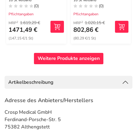
10 St Verband
10 St Verband
(0)
(0)
Pflichtangaben
Pflichtangaben
1.619,29 €
1.020,15 €
2
2
MRP
MRP
1471,49 €
802,86 €
(147,15 €/1 St)
(80,29 €/1 St)
Weitere Produkte anzeigen
Artikelbeschreibung
Adresse des Anbieters/Herstellers
Crosp Medical GmbH
Ferdinand-Porsche-Str. 5
75382 Althengstett