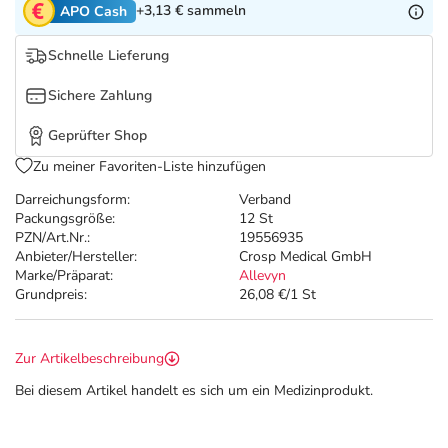
Refluthin, Lasea & Carmenthin Deals
Sport & Fitness
Täglich gut versorgt
+3,13 €
sammeln
APO Cash
Schnelle Lieferung
Salus Deals
Tierapotheke
Sichere Zahlung
Vitamine & Mineralstoffe
Geprüfter Shop
Zu meiner Favoriten-Liste hinzufügen
Marken
Darreichungsform:
Verband
Packungsgröße:
12 St
PZN/Art.Nr.:
19556935
Anbieter/Hersteller:
Crosp Medical GmbH
Marke/Präparat:
Allevyn
Grundpreis:
26,08 €/1 St
Zur Artikelbeschreibung
Bei diesem Artikel handelt es sich um ein Medizinprodukt.