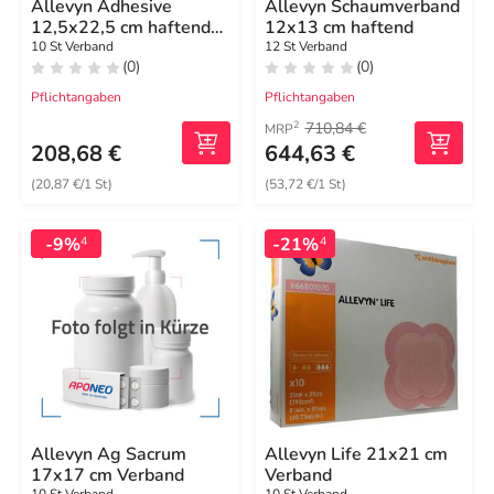
Allevyn Adhesive
Allevyn Schaumverband
12,5x22,5 cm haftende
12x13 cm haftend
Wundauflage
10 St Verband
12 St Verband
(0)
(0)
Pflichtangaben
Pflichtangaben
710,84 €
2
MRP
208,68 €
644,63 €
(20,87 €/1 St)
(53,72 €/1 St)
-9%
-21%
4
4
Allevyn Ag Sacrum
Allevyn Life 21x21 cm
17x17 cm Verband
Verband