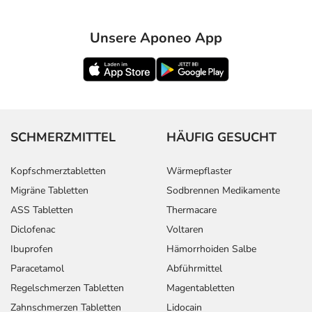
Unsere Aponeo App
SCHMERZMITTEL
HÄUFIG GESUCHT
Kopfschmerztabletten
Wärmepflaster
Migräne Tabletten
Sodbrennen Medikamente
ASS Tabletten
Thermacare
Diclofenac
Voltaren
Ibuprofen
Hämorrhoiden Salbe
Paracetamol
Abführmittel
Regelschmerzen Tabletten
Magentabletten
Zahnschmerzen Tabletten
Lidocain