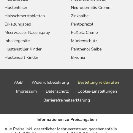
Hustenlöser
Neurodermitis Creme
Halsschmerztabletten
Zinksalbe
Erkältungsbad
Pantoprazol
Meerwasser Nasenspray
Fußpilz Creme
Inhaliergeräte
Mückenschutz
Hustenstiller Kinder
Panthenol Salbe
Hustensaft Kinder
Bryonia
AGB
Widerrufsbelehrung
Bestellung widerrufen
Impressum
Datenschutz
Cookie-Einstellungen
Barrierefreiheitserklärung
Informationen zu Preisangaben
Alle Preise inkl. gesetzlicher Mehrwertsteuer, gegebenenfalls