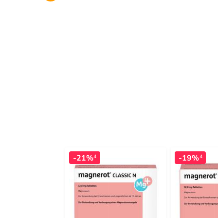
-21%
-19%
4
4