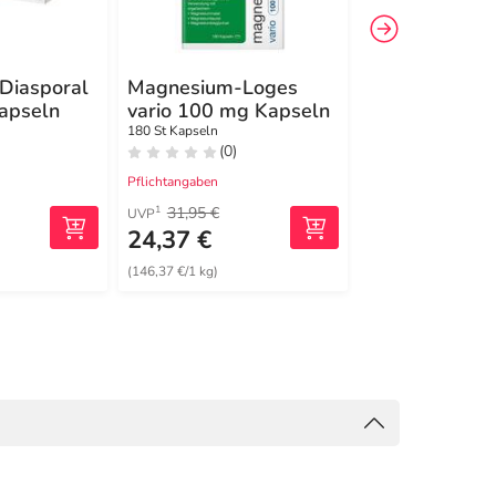
Diasporal
Magnesium-Loges
Biolectra Ma
apseln
vario 100 mg Kapseln
400 mg ultra 
Orange
180 St Kapseln
100 St Pellets
(0)
(1)
Pflichtangaben
Pflichtangaben
31,95 €
46,25 €
1
1
UVP
UVP
24,37 €
33,32 €
(146,37 €/1 kg)
(256,31 €/1 kg)