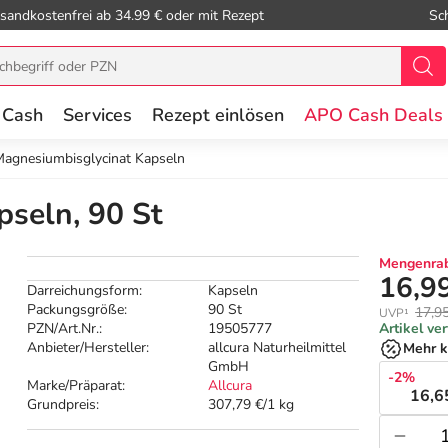
sandkostenfrei ab 34.99 € oder mit Rezept
Sc
 Cash
Services
Rezept einlösen
APO Cash Deals
agnesiumbisglycinat Kapseln
seln, 90 St
Mengenrab
16,9
Darreichungsform:
Kapseln
Packungsgröße:
90 St
17,9
UVP¹
PZN/Art.Nr.:
19505777
Artikel ve
Anbieter/Hersteller:
allcura Naturheilmittel
Mehr k
GmbH
-2%
Marke/Präparat:
Allcura
16,6
Grundpreis:
307,79 €/1 kg