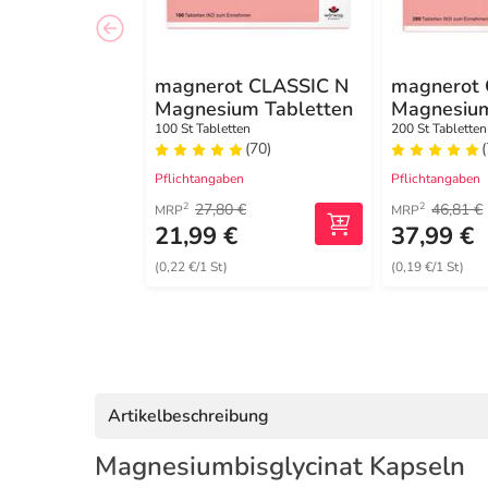
magnerot CLASSIC N
magnerot
Magnesium Tabletten
Magnesium
100 St Tabletten
200 St Tabletten
(70)
Pflichtangaben
Pflichtangaben
27,80 €
46,81 €
2
2
MRP
MRP
21,99 €
37,99 €
(0,22 €/1 St)
(0,19 €/1 St)
Artikelbeschreibung
Magnesiumbisglycinat Kapseln