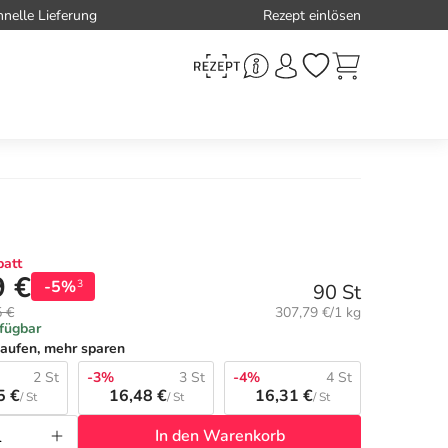
hnelle Lieferung
Rezept einlösen
att
9 €
-5%
3
90 St
Grundpreis:
5 €
307,79 €/1 kg
rfügbar
aufen, mehr sparen
2 St
-3%
3 St
-4%
4 St
5 €
16,48 €
16,31 €
/ St
/ St
/ St
In den Warenkorb