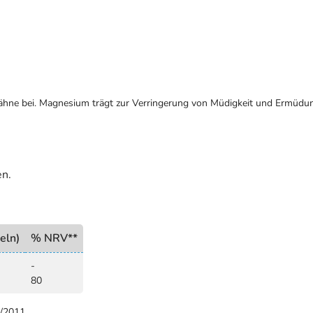
ähne bei. Magnesium trägt zur Verringerung von Müdigkeit und Ermüdu
en.
eln)
% NRV**
-
80
9/2011