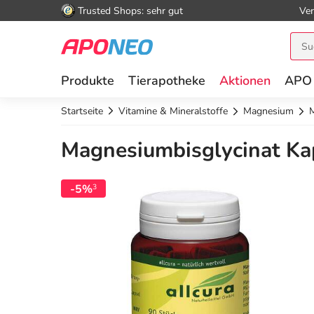
Trusted Shops: sehr gut
Ver
Produkte
Tierapotheke
Aktionen
APO
Startseite
Vitamine & Mineralstoffe
Magnesium
M
Magnesiumbisglycinat Kap
-5%
3