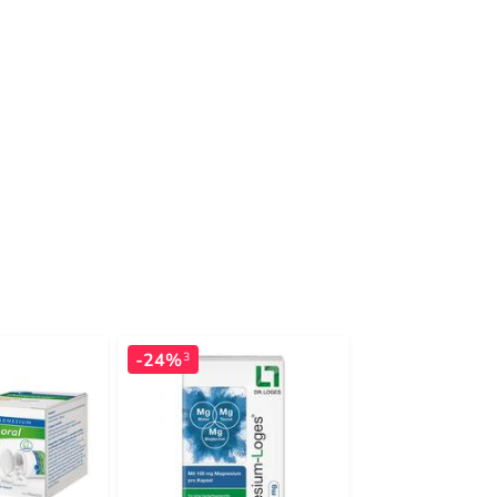
-24%
-28%
3
3