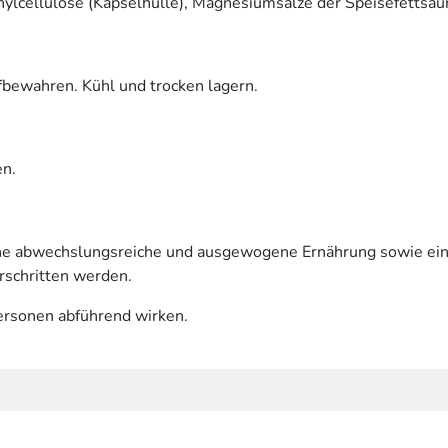
lcellulose (Kapselhülle), Magnesiumsalze der Speisefettsäu
fbewahren. Kühl und trocken lagern.
en.
eine abwechslungsreiche und ausgewogene Ernährung sowie e
rschritten werden.
rsonen abführend wirken.