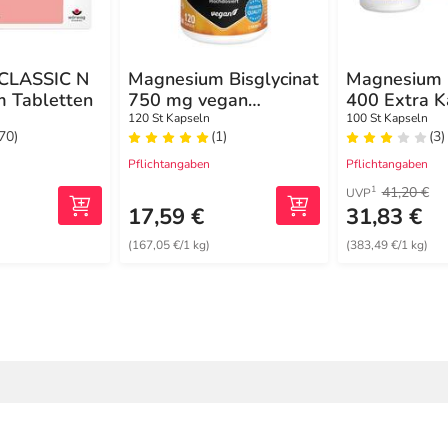
 CLASSIC N
Magnesium Bisglycinat
Magnesium 
 Tabletten
750 mg vegan
400 Extra K
Kapseln
120 St Kapseln
100 St Kapseln
(70)
(1)
(3)
Pflichtangaben
Pflichtangaben
41,20 €
1
UVP
17,59 €
31,83 €
(167,05 €/1 kg)
(383,49 €/1 kg)