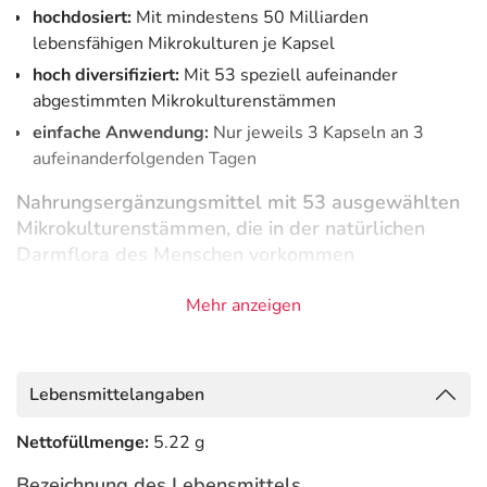
hochdosiert:
Mit mindestens 50 Milliarden
lebensfähigen Mikrokulturen je Kapsel
hoch diversifiziert:
Mit 53 speziell aufeinander
abgestimmten Mikrokulturenstämmen
einfache Anwendung:
Nur jeweils 3 Kapseln an 3
aufeinanderfolgenden Tagen
Nahrungsergänzungsmittel mit 53 ausgewählten
Mikrokulturenstämmen, die in der natürlichen
Darmflora des Menschen vorkommen
Unser Darm wird von unzähligen Bakterienstämmen
Mehr anzeigen
besiedelt. Ist das Gleichgewicht der Darmflora durch
äußere Einflüsse wie Medikamente, Infekte,
Nahrungsmittel oder Stress gestört, können
Lebensmittelangaben
beispielsweise Allergien und Hauterkrankungen die
Folge sein.¹
Nettofüllmenge:
5.22 g
Kijimea Hypo ist das Ergebnis umfangreicher Forschung
Bezeichnung des Lebensmittels