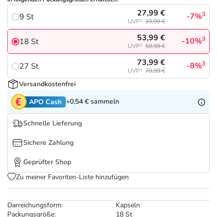
Refluthin, Lasea & Carmenthin Deals
Sport & Fitness
Täglich gut versorgt
27,99 €
3
-7%
9 St
UVP¹
29,99 €
Salus Deals
Tierapotheke
53,99 €
3
-10%
18 St
UVP¹
59,99 €
Vitamine & Mineralstoffe
73,99 €
3
-8%
27 St
UVP¹
79,99 €
Versandkostenfrei
Marken
+0,54 €
sammeln
APO Cash
Schnelle Lieferung
Sichere Zahlung
Geprüfter Shop
Zu meiner Favoriten-Liste hinzufügen
Darreichungsform:
Kapseln
Packungsgröße:
18 St