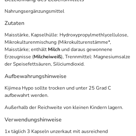
im Bereich der Darmflora. Das
Nahrungsergänzungsmittel enthält
eine einzigartige
Nahrungsergänzungsmittel
Kombination aus 53 aufeinander abgestimmten
Zutaten
Bakterienstämmen
für die Darmflora.
Maisstärke, Kapselhülle: Hydroxypropylmethlycellulose,
Kijimea Hypo ist
gluten-, fruktose- und laktosefrei, frei
Mikrokulturenmischung (Mikrokulturenstämme*,
von Konservierungs- und Aromastoffen sowie
Maisstärke; enthält
Milch
und daraus gewonnene
Süßungsmitteln
. Kijimea Hypo enthält Milch und daraus
Erzeugnisse (
Milcheiweiß
), Trennmittel: Magnesiumsalze
gewonnene Erzeugnisse (Milcheiweiß). Das Produkt
der Speisefettsäuren, Siliciumdioxid.
sollte nicht eingenommen werden, wenn Sie allergisch
gegen einen der Inhaltsstoffe sind.
Aufbewahrungshinweise
¹ Hua X, Goedert JJ, Pu A, Yu G, Shi J. Allergy associations with the adult fecal
Kijimea Hypo sollte trocken und unter 25 Grad C
microbiota: Analysis of the American Gut Project. EBioMedicine. 2015;3:172-
aufbewahrt werden.
179
Außerhalb der Reichweite von kleinen Kindern lagern.
Anwendung
Verwendungshinweise
Für Erwachsene: Verzehren Sie 1 x täglich 3 Kapseln
unzerkaut mit ausreichend Flüssigkeit zu einer Mahlzeit
1x täglich 3 Kapseln unzerkaut mit ausreichend