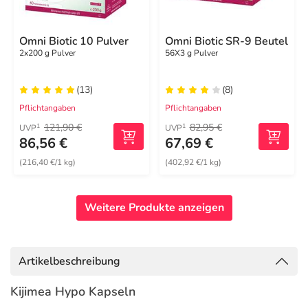
Omni Biotic 10 Pulver
Omni Biotic SR-9 Beutel
2x200 g Pulver
56X3 g Pulver
(13)
(8)
Pflichtangaben
Pflichtangaben
121,90 €
82,95 €
1
1
UVP
UVP
86,56 €
67,69 €
(216,40 €/1 kg)
(402,92 €/1 kg)
Weitere Produkte anzeigen
Artikelbeschreibung
Kijimea Hypo Kapseln