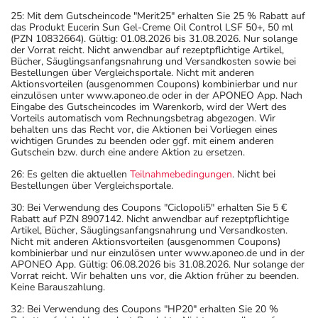
25: Mit dem Gutscheincode "Merit25" erhalten Sie 25 % Rabatt auf
das Produkt Eucerin Sun Gel-Creme Oil Control LSF 50+, 50 ml
(PZN 10832664). Gültig: 01.08.2026 bis 31.08.2026. Nur solange
der Vorrat reicht. Nicht anwendbar auf rezeptpflichtige Artikel,
Bücher, Säuglingsanfangsnahrung und Versandkosten sowie bei
Bestellungen über Vergleichsportale. Nicht mit anderen
Aktionsvorteilen (ausgenommen Coupons) kombinierbar und nur
einzulösen unter www.aponeo.de oder in der APONEO App. Nach
Eingabe des Gutscheincodes im Warenkorb, wird der Wert des
Vorteils automatisch vom Rechnungsbetrag abgezogen. Wir
behalten uns das Recht vor, die Aktionen bei Vorliegen eines
wichtigen Grundes zu beenden oder ggf. mit einem anderen
Gutschein bzw. durch eine andere Aktion zu ersetzen.
26: Es gelten die aktuellen
Teilnahmebedingungen
. Nicht bei
Bestellungen über Vergleichsportale.
30: Bei Verwendung des Coupons "Ciclopoli5" erhalten Sie 5 €
Rabatt auf PZN 8907142. Nicht anwendbar auf rezeptpflichtige
Artikel, Bücher, Säuglingsanfangsnahrung und Versandkosten.
Nicht mit anderen Aktionsvorteilen (ausgenommen Coupons)
kombinierbar und nur einzulösen unter www.aponeo.de und in der
APONEO App. Gültig: 06.08.2026 bis 31.08.2026. Nur solange der
Vorrat reicht. Wir behalten uns vor, die Aktion früher zu beenden.
Keine Barauszahlung.
32: Bei Verwendung des Coupons "HP20" erhalten Sie 20 %