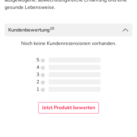
ausgewogene, abwechslungsreiche Ernährung und eine
hinterlegt. (oben)
gesunde Lebensweise.
10
Kundenbewertung
Noch keine Kundenrezensionen vorhanden.
5
4
3
2
1
Jetzt Produkt bewerten