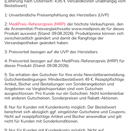
(Lieferung nach Österreich: 4,95 € Versandkosten unabhängig vom
Bestellwert)
1: Unverbindliche Preisempfehlung des Herstellers (UVP)
2:
MediPreis-Referenzpreis (MRP)
: der höchste Verkaufspreis, den
die Arzneimittel-Preisvergleichsseite www.medipreis.de für dieses
Produkt ausweist (Stand: 09.08.2026). Produktpreise können sich
zwischenzeitlich geändert und damit die Rangfolge der
Versandapotheken geändert haben.
3: Preisvorteil bezogen auf die UVP des Herstellers
4: Preisvorteil bezogen auf den MediPreis-Referenzpreis (MRP) für
dieses Produkt (Stand: 09.08.2026).
5: Sie erhalten den Gutschein für Ihre erste Newsletteranmeldung.
Gutscheinbedingungen: Mindestbestellwert 49 €. Rezeptpflichtige
Artikel, Bücher und Bestellungen von Sonderangeboten und
Angeboten via Vergleichsportalen sind vom Gutschein
ausgeschlossen. Pro Kunde nur ein Gutschein. Nicht kombinierbar
mit anderen Gutscheinen, Sonderpreisen und Rabatt-Aktionen.
8: Nur für Kunden mit Kundenkonto möglich. Der Bestellwert
berechnet sich abzüglich ggf. eingelöster Gutscheine und Coupons.
Nicht auf rezeptpflichtige Artikel und Bücher anwendbar und gilt
nicht für Kunden mit Sonderkonditionen.
9: Nur für Kunden mit Kundenkonto möglich. Nicht auf