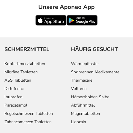
Unsere Aponeo App
SCHMERZMITTEL
HÄUFIG GESUCHT
Kopfschmerztabletten
Wärmepflaster
Migräne Tabletten
Sodbrennen Medikamente
ASS Tabletten
Thermacare
Diclofenac
Voltaren
Ibuprofen
Hämorrhoiden Salbe
Paracetamol
Abführmittel
Regelschmerzen Tabletten
Magentabletten
Zahnschmerzen Tabletten
Lidocain