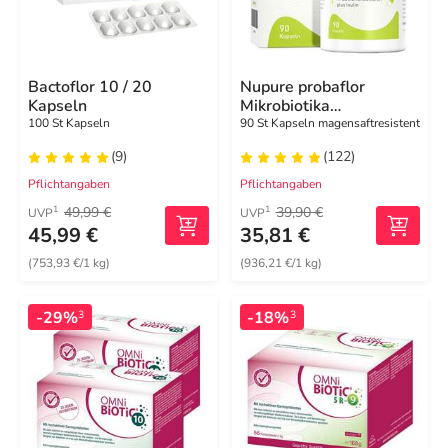
Bactoflor 10 / 20
Nupure probaflor
Kapseln
Mikrobiotika
magensaftresistent
100 St Kapseln
90 St Kapseln magensaftresistent
Kapseln
(9)
(122)
Pflichtangaben
Pflichtangaben
49,99 €
39,90 €
1
1
UVP
UVP
45,99 €
35,81 €
(753,93 €/1 kg)
(936,21 €/1 kg)
-29%
-18%
3
3