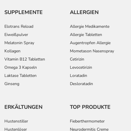
SUPPLEMENTE
ALLERGIEN
Elotrans Reload
Allergie Medikamente
Eiweißpulver
Allergie Tabletten
Melatonin Spray
Augentropfen Allergie
Kollagen
Mometason Nasenspray
Vitamin B12 Tabletten
Cetirizin
Omega 3 Kapseln
Levocetirizin
Laktase Tabletten
Loratadin
Ginseng
Desloratadin
ERKÄLTUNGEN
TOP PRODUKTE
Hustenstiller
Fieberthermometer
Hustenlöser
Neurodermitis Creme