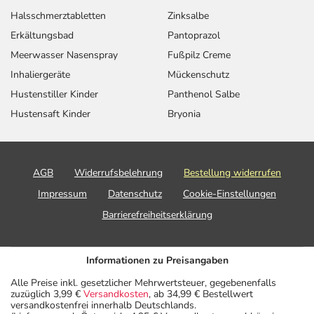
Halsschmerztabletten
Zinksalbe
Erkältungsbad
Pantoprazol
Meerwasser Nasenspray
Fußpilz Creme
Inhaliergeräte
Mückenschutz
Hustenstiller Kinder
Panthenol Salbe
Hustensaft Kinder
Bryonia
AGB
Widerrufsbelehrung
Bestellung widerrufen
Impressum
Datenschutz
Cookie-Einstellungen
Barrierefreiheitserklärung
Informationen zu Preisangaben
Alle Preise inkl. gesetzlicher Mehrwertsteuer, gegebenenfalls
zuzüglich 3,99 €
Versandkosten
, ab 34,99 € Bestellwert
versandkostenfrei innerhalb Deutschlands.