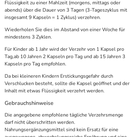
(morgens, mittags oder abends) über die Dauer von 3
Flüssigkeit zu einer Mahlzeit (morgens, mittags oder
Tagen (3-Tageszyklus mit insgesamt 9 Kapseln = 1
abends) über die Dauer von 3 Tagen (3-Tageszyklus mit
Zyklus). Wiederholen Sie dies im Abstand von einer
insgesamt 9 Kapseln = 1 Zyklus) verzehren.
Woche für mindestens 3 Zyklen.
Wiederholen Sie dies im Abstand von einer Woche für
Für Kinder ab 1 Jahr wird die Einnahme von 1 Kapsel pro
mindestens 3 Zyklen.
Tag, ab 10 Jahren 2 Kapseln pro Tag und ab 15 Jahren 3
Für Kinder ab 1 Jahr wird der Verzehr von 1 Kapsel pro
Kapseln pro Tag empfohlen. Da bei kleineren Kindern
Tag,ab 10 Jahren 2 Kapseln pro Tag und ab 15 Jahren 3
Erstickungsgefahr durch Verschlucken besteht, sollte die
Kapseln pro Tag empfohlen.
Kapsel geöffnet und der Inhalt mit etwas Flüssigkeit
eingenommen werden.
Da bei kleineren Kindern Erstickungsgefahr durch
Verschlucken besteht, sollte die Kapsel geöffnet und der
Adresse des Lebensmittel-Unternehmens
Inhalt mit etwas Flüssigkeit verzehrt werden.
Synformulas GmbH
Gebrauchshinweise
Am Haag 14
82166 Gräfelfing
Die angegebene empfohlene tägliche Verzehrsmenge
darf nicht überschritten werden.
Informationen zu diesem Lebensmittel (wie z. B. Zutaten,
Nahrungsergänzungsmittel sind kein Ersatz für eine
Allergene) sind bei den Lebensmittelangaben als pdf