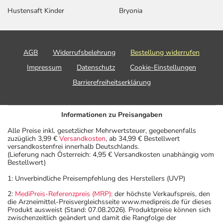
Hustensaft Kinder
Bryonia
AGB
Widerrufsbelehrung
Bestellung widerrufen
Impressum
Datenschutz
Cookie-Einstellungen
Barrierefreiheitserklärung
Informationen zu Preisangaben
Alle Preise inkl. gesetzlicher Mehrwertsteuer, gegebenenfalls
zuzüglich 3,99 €
Versandkosten
, ab 34,99 € Bestellwert
versandkostenfrei innerhalb Deutschlands.
(Lieferung nach Österreich: 4,95 € Versandkosten unabhängig vom
Bestellwert)
1: Unverbindliche Preisempfehlung des Herstellers (UVP)
2:
MediPreis-Referenzpreis (MRP)
: der höchste Verkaufspreis, den
die Arzneimittel-Preisvergleichsseite www.medipreis.de für dieses
Produkt ausweist (Stand: 07.08.2026). Produktpreise können sich
zwischenzeitlich geändert und damit die Rangfolge der