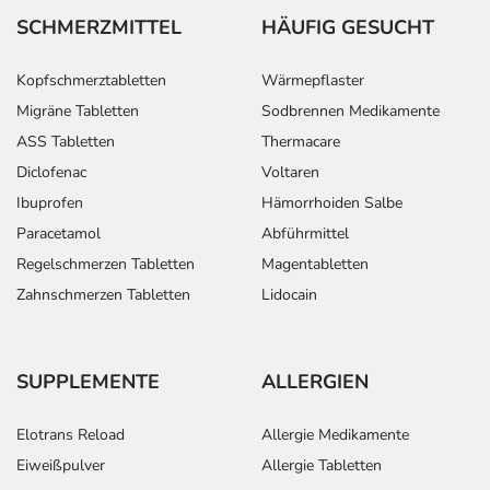
SCHMERZMITTEL
HÄUFIG GESUCHT
Kopfschmerztabletten
Wärmepflaster
Migräne Tabletten
Sodbrennen Medikamente
ASS Tabletten
Thermacare
Diclofenac
Voltaren
Ibuprofen
Hämorrhoiden Salbe
Paracetamol
Abführmittel
Regelschmerzen Tabletten
Magentabletten
Zahnschmerzen Tabletten
Lidocain
SUPPLEMENTE
ALLERGIEN
Elotrans Reload
Allergie Medikamente
Eiweißpulver
Allergie Tabletten