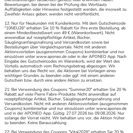
Bewertungen, bei denen bei der Prüfung des Wortlauts
Auffälligkeiten oder Hinweise festgestellt werden, die insoweit zu
Zweifeln Anlass geben, werden nicht veröffentlicht.
12: Nur für Neukunden mit Kundenkonto. Mit dem Gutscheincode
"10NEU26" erhalten Sie 10 % Rabatt für Ihre erste Bestellung, ab
einem Mindestbestellwert von 49 € (Warenkorbwert). Nicht
anwendbar auf rezeptpflichtige Artikel, Bücher,
Säuglingsanfangsnahrung und Versandkosten sowie bei
Bestellungen über Vergleichsportale. Nicht mit anderen
Aktionsvorteilen (ausgenommen Coupons) kombinierbar und nur
einzulösen unter www.aponeo.de oder in der APONEO App. Nach
Eingabe des Gutscheincodes im Warenkorb, wird der Wert des
Vorteils automatisch vom Rechnungsbetrag abgezogen. Wir
behalten uns das Recht vor, die Aktionen bei Vorliegen eines
wichtigen Grundes zu beenden oder ggf. mit einem anderen
Gutschein bzw. durch eine andere Aktion zu ersetzen.
21: Bei Verwendung des Coupons "Summer20" erhalten Sie 20 %
Rabatt auf viele Pierre Fabre-Produkte. Nicht anwendbar auf
rezeptpflichtige Artikel, Bücher, Säuglingsanfangsnahrung und
Versandkosten. Nicht mit anderen Aktionsvorteilen (ausgenommen
Coupons) kombinierbar und nur einzulösen unter www.aponeo.de
und in der APONEO App. Gültig: 27.07.2026 bis 09.08.2026. Nur
solange der Vorrat reicht. Wir behalten uns vor, die Aktion früher
zu beenden. Keine Barauszahlung.
22: Bei Verwendung des Coupons "Vital2026" erhalten Sie 20 %