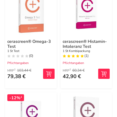
cerascreen® Omega-3
cerascreen® Histamin-
Test
Intoleranz Test
1 St Test
1 St Kombipackung
(0)
(1)
Pflichtangaben
Pflichtangaben
103,44 €
60,34 €
2
2
MRP
MRP
79,38 €
42,90 €
-12%
4