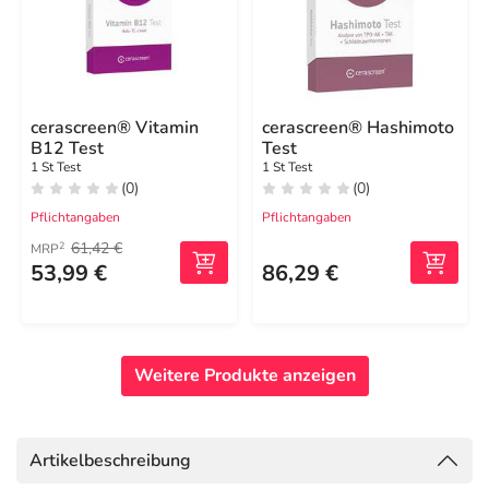
cerascreen® Vitamin
cerascreen® Hashimoto
B12 Test
Test
1 St Test
1 St Test
(0)
(0)
Pflichtangaben
Pflichtangaben
61,42 €
2
MRP
53,99 €
86,29 €
Weitere Produkte anzeigen
Artikelbeschreibung