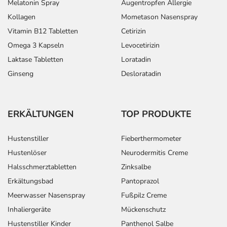
Melatonin Spray
Augentropfen Allergie
Kollagen
Mometason Nasenspray
Vitamin B12 Tabletten
Cetirizin
Omega 3 Kapseln
Levocetirizin
Laktase Tabletten
Loratadin
Ginseng
Desloratadin
ERKÄLTUNGEN
TOP PRODUKTE
Hustenstiller
Fieberthermometer
Hustenlöser
Neurodermitis Creme
Halsschmerztabletten
Zinksalbe
Erkältungsbad
Pantoprazol
Meerwasser Nasenspray
Fußpilz Creme
Inhaliergeräte
Mückenschutz
Hustenstiller Kinder
Panthenol Salbe