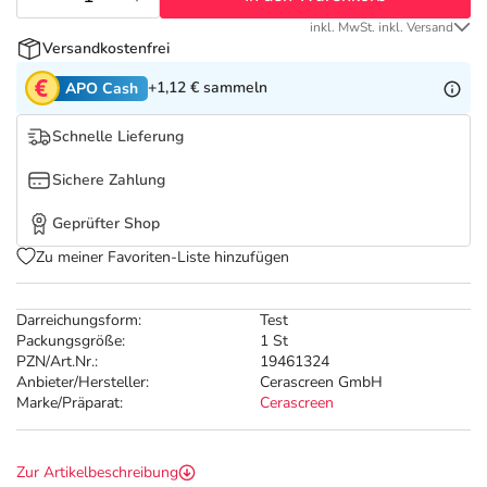
Refluthin, Lasea & Carmenthin Deals
Sport & Fitness
Täglich gut versorgt
inkl. MwSt. inkl. Versand
Versandkostenfrei
Salus Deals
Tierapotheke
+1,12 €
sammeln
APO Cash
Vitamine & Mineralstoffe
Schnelle Lieferung
Sichere Zahlung
Marken
Geprüfter Shop
Zu meiner Favoriten-Liste hinzufügen
Darreichungsform:
Test
Packungsgröße:
1 St
PZN/Art.Nr.:
19461324
Anbieter/Hersteller:
Cerascreen GmbH
Marke/Präparat:
Cerascreen
Zur Artikelbeschreibung