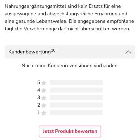
Nahrungsergänzungsmittel sind kein Ersatz für eine
** Referenzmenge gemäß LIMIV
ausgewogene und abwechslungsreiche Ernährung und
*** keine Bezugswerte vorhanden
eine gesunde Lebensweise. Die angegebene empfohlene
tägliche Verzehrmenge darf nicht überschritten werden.
Adresse des Lebensmittel-Unternehmens
Dr. Pfleger Arzneimittel GmbH
10
Dr.-Robert-Pfleger-Str. 12
Kundenbewertung
96052 Bamberg
Noch keine Kundenrezensionen vorhanden.
5
4
3
2
1
Jetzt Produkt bewerten