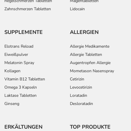
Regelschmerzen Tabletten
Magentabletten
Zahnschmerzen Tabletten
Lidocain
SUPPLEMENTE
ALLERGIEN
Elotrans Reload
Allergie Medikamente
Eiweißpulver
Allergie Tabletten
Melatonin Spray
Augentropfen Allergie
Kollagen
Mometason Nasenspray
Vitamin B12 Tabletten
Cetirizin
Omega 3 Kapseln
Levocetirizin
Laktase Tabletten
Loratadin
Ginseng
Desloratadin
ERKÄLTUNGEN
TOP PRODUKTE