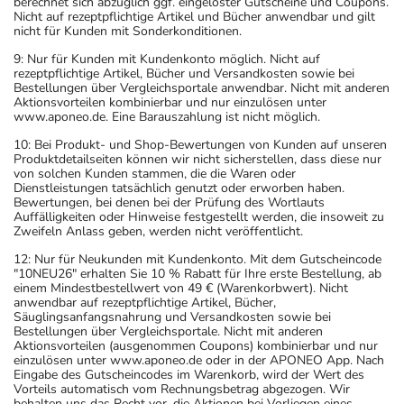
berechnet sich abzüglich ggf. eingelöster Gutscheine und Coupons.
Nicht auf rezeptpflichtige Artikel und Bücher anwendbar und gilt
nicht für Kunden mit Sonderkonditionen.
9: Nur für Kunden mit Kundenkonto möglich. Nicht auf
rezeptpflichtige Artikel, Bücher und Versandkosten sowie bei
Bestellungen über Vergleichsportale anwendbar. Nicht mit anderen
Aktionsvorteilen kombinierbar und nur einzulösen unter
www.aponeo.de. Eine Barauszahlung ist nicht möglich.
10: Bei Produkt- und Shop-Bewertungen von Kunden auf unseren
Produktdetailseiten können wir nicht sicherstellen, dass diese nur
von solchen Kunden stammen, die die Waren oder
Dienstleistungen tatsächlich genutzt oder erworben haben.
Bewertungen, bei denen bei der Prüfung des Wortlauts
Auffälligkeiten oder Hinweise festgestellt werden, die insoweit zu
Zweifeln Anlass geben, werden nicht veröffentlicht.
12: Nur für Neukunden mit Kundenkonto. Mit dem Gutscheincode
"10NEU26" erhalten Sie 10 % Rabatt für Ihre erste Bestellung, ab
einem Mindestbestellwert von 49 € (Warenkorbwert). Nicht
anwendbar auf rezeptpflichtige Artikel, Bücher,
Säuglingsanfangsnahrung und Versandkosten sowie bei
Bestellungen über Vergleichsportale. Nicht mit anderen
Aktionsvorteilen (ausgenommen Coupons) kombinierbar und nur
einzulösen unter www.aponeo.de oder in der APONEO App. Nach
Eingabe des Gutscheincodes im Warenkorb, wird der Wert des
Vorteils automatisch vom Rechnungsbetrag abgezogen. Wir
behalten uns das Recht vor, die Aktionen bei Vorliegen eines