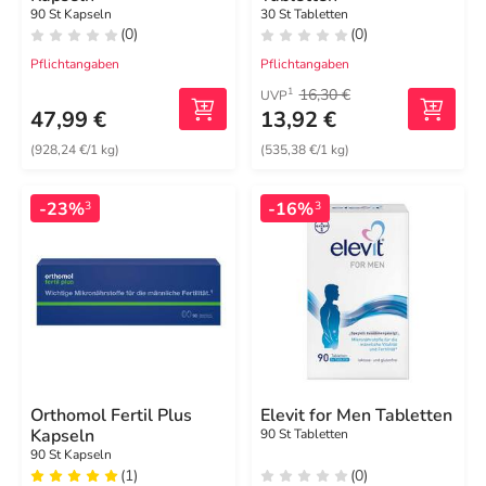
90 St Kapseln
30 St Tabletten
(0)
(0)
Pflichtangaben
Pflichtangaben
16,30 €
1
UVP
47,99 €
13,92 €
(928,24 €/1 kg)
(535,38 €/1 kg)
-23%
-16%
3
3
Orthomol Fertil Plus
Elevit for Men Tabletten
Kapseln
90 St Tabletten
90 St Kapseln
(1)
(0)