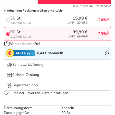
Refluthin, Lasea & Carmenthin Deals
Sport & Fitness
Täglich gut versorgt
inkl. MwSt. inkl. Versand
In folgenden Packungsgrößen erhältlich:
Salus Deals
Tierapotheke
15,99 €
30 St
3
-24%
UVP¹
20,95 €
1355,08 €/1 kg
Vitamine & Mineralstoffe
39,99 €
90 St
3
-20%
UVP¹
49,75 €
1129,66 €/1 kg
Versandkostenfrei
Marken
+0,40 €
sammeln
APO Cash
Schnelle Lieferung
Sichere Zahlung
Geprüfter Shop
Zu meiner Favoriten-Liste hinzufügen
Darreichungsform:
Kapseln
Packungsgröße:
90 St