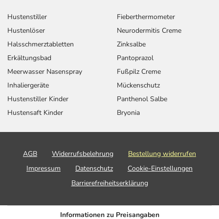
Hustenstiller
Fieberthermometer
Hustenlöser
Neurodermitis Creme
Halsschmerztabletten
Zinksalbe
Erkältungsbad
Pantoprazol
Meerwasser Nasenspray
Fußpilz Creme
Inhaliergeräte
Mückenschutz
Hustenstiller Kinder
Panthenol Salbe
Hustensaft Kinder
Bryonia
AGB
Widerrufsbelehrung
Bestellung widerrufen
Impressum
Datenschutz
Cookie-Einstellungen
Barrierefreiheitserklärung
Informationen zu Preisangaben