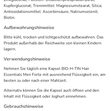
Kupfergluconat; Trennmittel: Magnesiumstearat, Silica;
Nehmen Sie täglich eine Kapsel BIO-H-TIN Hair
Antioxidationsmittel: Ascorbinsäure; Natriumselenit;
Essentials Men Forte mit ausreichend Flüssigkeit ein, am
Biotin.
besten zu oder nach einer Mahlzeit.
Aufbewahrungshinweise
Alternativ können Sie die Kapsel auch öffnen und den
Inhalt mit Flüssigkeit oder Joghurt einnehmen.
Bitte kühl, trocken und lichtgeschützt aufbewahren. Das
Produkt außerhalb der Reichweite von kleinen Kindern
Inhaltsstoffe
lagern.
Inhaltsstoffe
pro Tagesportion (1 Kapsel)
**NRV %
Verwendungshinweise
Nehmen Sie täglich eine Kapsel BIO-H-TIN Hair
Biotin
63 µg
125
Essentials Men Forte mit ausreichend Flüssigkeit ein, am
Zink
5 mg
50
besten zu oder nach einer Mahlzeit.
Kupfer
1 mg
100
Alternativ können Sie die Kapsel auch öffnen und den
Selen
55 µg
100
Inhalt mit Flüssigkeit oder Joghurt einnehmen.
Taurin
325 mg
***
Gebrauchshinweise