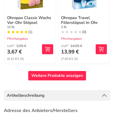
Ohropax Classic Wachs
Ohropax Travel
Vor-Ohr Stöpsel
Filterstöpsel In-Ohr
12 St
2 St
(1)
(0)
Pflichtangaben
Pflichtangaben
3,95 €
14,95 €
1
1
UVP
UVP
3,67 €
13,99 €
(0,31 €/1 St)
(7,00 €/1 St)
Weitere Produkte anzeigen
Artikelbeschreibung
Adresse des Anbieters/Herstellers