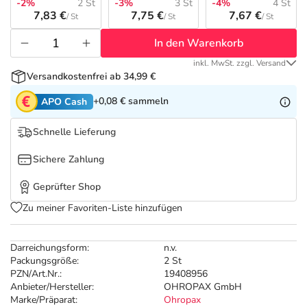
Refluthin, Lasea & Carmenthin Deals
Sport & Fitness
Täglich gut versorgt
-2%
2 St
-3%
3 St
-4%
4 St
7,83 €
7,75 €
7,67 €
/ St
/ St
/ St
Salus Deals
Tierapotheke
In den Warenkorb
inkl. MwSt. zzgl. Versand
Versandkostenfrei ab 34,99 €
Vitamine & Mineralstoffe
+0,08 €
sammeln
APO Cash
Marken
Schnelle Lieferung
Sichere Zahlung
Geprüfter Shop
Zu meiner Favoriten-Liste hinzufügen
Darreichungsform:
n.v.
Packungsgröße:
2 St
PZN/Art.Nr.:
19408956
Anbieter/Hersteller:
OHROPAX GmbH
Marke/Präparat:
Ohropax