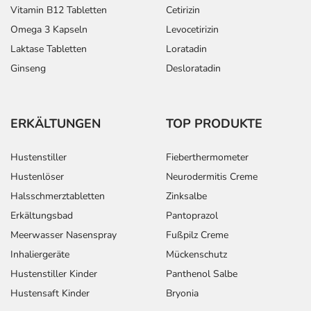
Vitamin B12 Tabletten
Cetirizin
Omega 3 Kapseln
Levocetirizin
Laktase Tabletten
Loratadin
Ginseng
Desloratadin
ERKÄLTUNGEN
TOP PRODUKTE
Hustenstiller
Fieberthermometer
Hustenlöser
Neurodermitis Creme
Halsschmerztabletten
Zinksalbe
Erkältungsbad
Pantoprazol
Meerwasser Nasenspray
Fußpilz Creme
Inhaliergeräte
Mückenschutz
Hustenstiller Kinder
Panthenol Salbe
Hustensaft Kinder
Bryonia