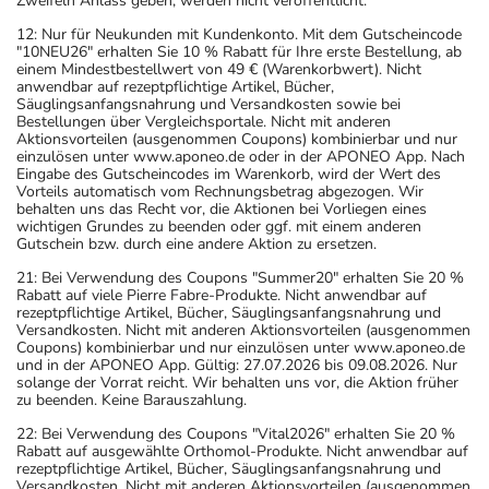
Zweifeln Anlass geben, werden nicht veröffentlicht.
12: Nur für Neukunden mit Kundenkonto. Mit dem Gutscheincode
"10NEU26" erhalten Sie 10 % Rabatt für Ihre erste Bestellung, ab
einem Mindestbestellwert von 49 € (Warenkorbwert). Nicht
anwendbar auf rezeptpflichtige Artikel, Bücher,
Säuglingsanfangsnahrung und Versandkosten sowie bei
Bestellungen über Vergleichsportale. Nicht mit anderen
Aktionsvorteilen (ausgenommen Coupons) kombinierbar und nur
einzulösen unter www.aponeo.de oder in der APONEO App. Nach
Eingabe des Gutscheincodes im Warenkorb, wird der Wert des
Vorteils automatisch vom Rechnungsbetrag abgezogen. Wir
behalten uns das Recht vor, die Aktionen bei Vorliegen eines
wichtigen Grundes zu beenden oder ggf. mit einem anderen
Gutschein bzw. durch eine andere Aktion zu ersetzen.
21: Bei Verwendung des Coupons "Summer20" erhalten Sie 20 %
Rabatt auf viele Pierre Fabre-Produkte. Nicht anwendbar auf
rezeptpflichtige Artikel, Bücher, Säuglingsanfangsnahrung und
Versandkosten. Nicht mit anderen Aktionsvorteilen (ausgenommen
Coupons) kombinierbar und nur einzulösen unter www.aponeo.de
und in der APONEO App. Gültig: 27.07.2026 bis 09.08.2026. Nur
solange der Vorrat reicht. Wir behalten uns vor, die Aktion früher
zu beenden. Keine Barauszahlung.
22: Bei Verwendung des Coupons "Vital2026" erhalten Sie 20 %
Rabatt auf ausgewählte Orthomol-Produkte. Nicht anwendbar auf
rezeptpflichtige Artikel, Bücher, Säuglingsanfangsnahrung und
Versandkosten. Nicht mit anderen Aktionsvorteilen (ausgenommen