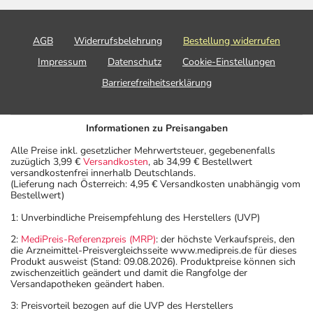
AGB
Widerrufsbelehrung
Bestellung widerrufen
Impressum
Datenschutz
Cookie-Einstellungen
Barrierefreiheitserklärung
Informationen zu Preisangaben
Alle Preise inkl. gesetzlicher Mehrwertsteuer, gegebenenfalls
zuzüglich 3,99 €
Versandkosten
, ab 34,99 € Bestellwert
versandkostenfrei innerhalb Deutschlands.
(Lieferung nach Österreich: 4,95 € Versandkosten unabhängig vom
Bestellwert)
1: Unverbindliche Preisempfehlung des Herstellers (UVP)
2:
MediPreis-Referenzpreis (MRP)
: der höchste Verkaufspreis, den
die Arzneimittel-Preisvergleichsseite www.medipreis.de für dieses
Produkt ausweist (Stand: 09.08.2026). Produktpreise können sich
zwischenzeitlich geändert und damit die Rangfolge der
Versandapotheken geändert haben.
3: Preisvorteil bezogen auf die UVP des Herstellers