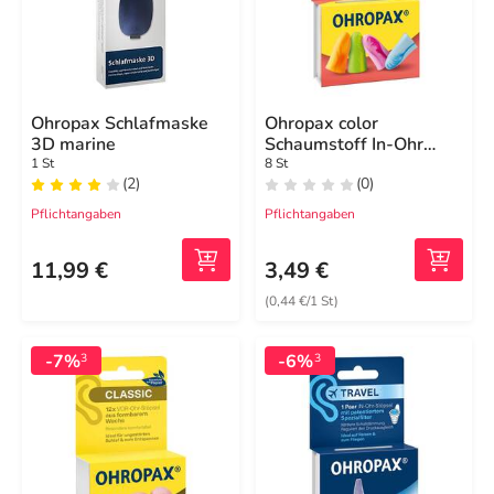
Ohropax Schlafmaske
Ohropax color
3D marine
Schaumstoff In-Ohr
Stöpsel
1 St
8 St
(2)
(0)
Pflichtangaben
Pflichtangaben
11,99 €
3,49 €
(0,44 €/1 St)
-7%
-6%
3
3