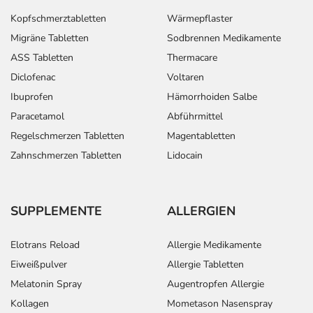
Kopfschmerztabletten
Wärmepflaster
Migräne Tabletten
Sodbrennen Medikamente
ASS Tabletten
Thermacare
Diclofenac
Voltaren
Ibuprofen
Hämorrhoiden Salbe
Paracetamol
Abführmittel
Regelschmerzen Tabletten
Magentabletten
Zahnschmerzen Tabletten
Lidocain
SUPPLEMENTE
ALLERGIEN
Elotrans Reload
Allergie Medikamente
Eiweißpulver
Allergie Tabletten
Melatonin Spray
Augentropfen Allergie
Kollagen
Mometason Nasenspray