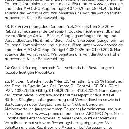
Coupons) kombinierbar und nur einzulösen unter www.aponeo.de
und in der APONEO App. Gültig: 29.07.2026 bis 09.08.2026. Nur
solange der Vorrat reicht. Wir behalten uns vor, die Aktion früher
zu beenden. Keine Barauszahlung.
23: Bei Verwendung des Coupons "ceta20" erhalten Sie 20 %
Rabatt auf ausgewählte Cetaphil-Produkte. Nicht anwendbar auf
rezeptpflichtige Artikel, Bücher, Säuglingsanfangsnahrung und
Versandkosten. Nicht mit anderen Aktionsvorteilen (ausgenommen
Coupons) kombinierbar und nur einzulösen unter www.aponeo.de
und in der APONEO App. Gültig: 01.08.2026 bis 01.09.2026. Nur
solange der Vorrat reicht. Wir behalten uns vor, die Aktion früher
zu beenden. Keine Barauszahlung.
24: Gratislieferung innerhalb Deutschlands bei Bestellung mit
rezeptpflichtigen Produkten.
25: Mit dem Gutscheincode "Merit25" erhalten Sie 25 % Rabatt auf
das Produkt Eucerin Sun Gel-Creme Oil Control LSF 50+, 50 ml
(PZN 10832664). Gültig: 01.08.2026 bis 31.08.2026. Nur solange
der Vorrat reicht. Nicht anwendbar auf rezeptpflichtige Artikel,
Bücher, Säuglingsanfangsnahrung und Versandkosten sowie bei
Bestellungen über Vergleichsportale. Nicht mit anderen
Aktionsvorteilen (ausgenommen Coupons) kombinierbar und nur
einzulösen unter www.aponeo.de oder in der APONEO App. Nach
Eingabe des Gutscheincodes im Warenkorb, wird der Wert des
Vorteils automatisch vom Rechnungsbetrag abgezogen. Wir
behalten uns das Recht vor, die Aktionen bei Vorliegen eines