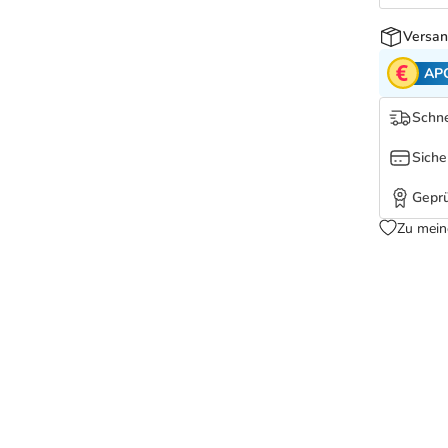
Versan
AP
Schne
Siche
Geprü
Zu mein