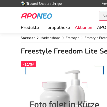
Trusted Shops: sehr gut
Ver
Produkte
Tierapotheke
Aktionen
APO
Startseite
Markenshops
Freestyle
Freestyle Free
Freestyle Freedom Lite Se
-11%
3