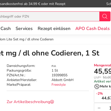
sandkostenfrei ab 34.99 € oder mit Rezept
Sc
 Cash
Services
Rezept einlösen
APO Cash Deals
dom Lite Set mg / dl ohne Codieren
t mg / dl ohne Codieren, 1 St
Mengenrab
Darreichungsform:
n.v.
45,5
Packungsgröße:
1 St
PZN/Art.Nr.:
19399855
51,0
UVP¹
Anbieter/Hersteller:
Abbott GmbH
Artikel ve
Marke/Präparat:
Freestyle
Mehr k
-2%
44,6
Zur Artikelbeschreibung