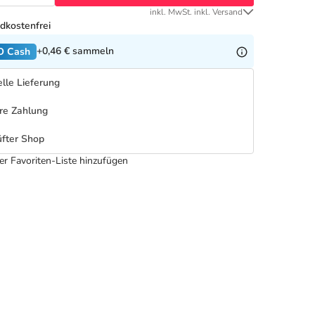
inkl. MwSt. inkl. Versand
dkostenfrei
+0,46 €
sammeln
O Cash
lle Lieferung
re Zahlung
fter Shop
er Favoriten-Liste hinzufügen