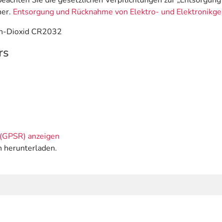
e beachten Sie die gesetzlichen Verpflichtungen zur „Entsorgu
her.
Entsorgung und Rücknahme von Elektro- und Elektronikge
an-Dioxid CR2032
rs
(GPSR) anzeigen
n herunterladen.