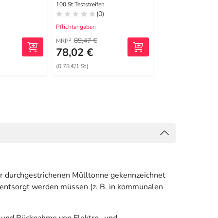
Codieren
Codieren
100 St Teststreifen
1 St
(0)
(0)
Pflichtangaben
Pflichtangaben
89,47 €
51,09 €
2
1
MRP
UVP
78,02 €
43,29 €
(0,78 €/1 St)
 der durchgestrichenen Mülltonne gekennzeichnet
d entsorgt werden müssen (z. B. in kommunalen