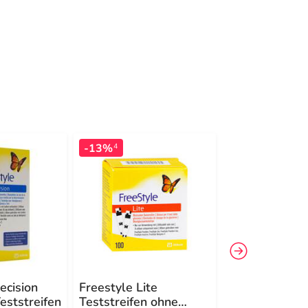
-13%
-15%
4
3
ecision
Freestyle Lite
Freestyle Fr
eststreifen
Teststreifen ohne
Lite Set mmol