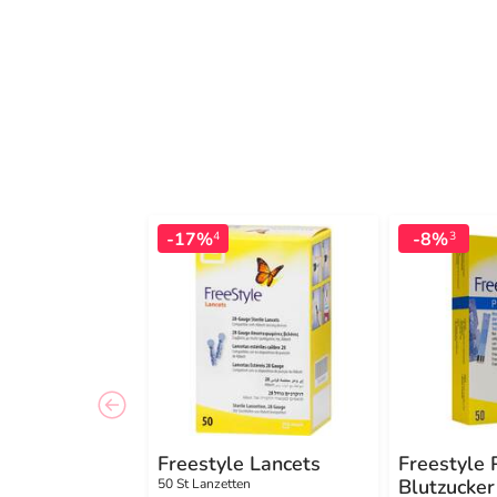
-17%
-8%
4
3
Freestyle Lancets
Freestyle 
Blutzucker
50 St Lanzetten