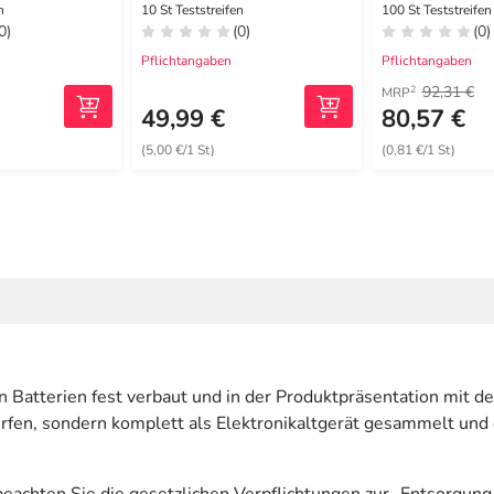
erung
n
10 St Teststreifen
100 St Teststreifen
0)
(0)
(0)
Pflichtangaben
Pflichtangaben
92,31 €
2
MRP
49,99 €
80,57 €
(5,00 €/1 St)
(0,81 €/1 St)
en Batterien fest verbaut und in der Produktpräsentation mit
ürfen, sondern komplett als Elektronikaltgerät gesammelt un