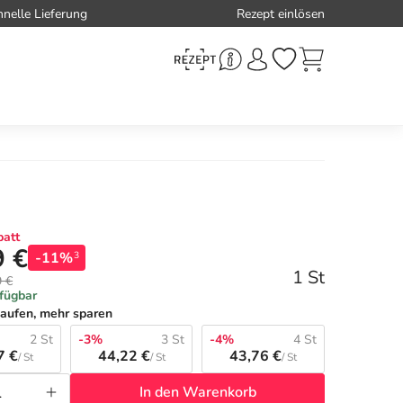
hnelle Lieferung
Rezept einlösen
att
9 €
-11%
3
1 St
9 €
rfügbar
aufen, mehr sparen
2 St
-3%
3 St
-4%
4 St
7 €
44,22 €
43,76 €
/ St
/ St
/ St
In den Warenkorb