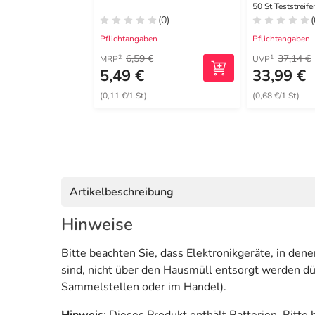
ohne Codi
50 St Teststreife
(0)
(
Pflichtangaben
Pflichtangaben
6,59 €
37,14 €
2
1
MRP
UVP
5,49 €
33,99 €
(0,11 €/1 St)
(0,68 €/1 St)
Artikelbeschreibung
Hinweise
Bitte beachten Sie, dass Elektronikgeräte, in den
sind, nicht über den Hausmüll entsorgt werden d
Sammel­stellen oder im Handel).