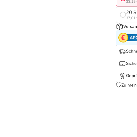
33,15 
20 S
37,01 
Versan
AP
Schne
Siche
Geprü
Zu mein