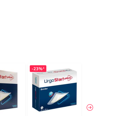
-23%
4