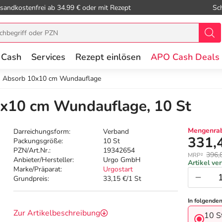
sandkostenfrei ab 34.99 € oder mit Rezept
Sc
 Cash
Services
Rezept einlösen
APO Cash Deals
us Absorb 10x10 cm Wundauflage
0x10 cm Wundauflage, 10 St
Mengenrab
Darreichungsform:
Verband
331,
Packungsgröße:
10 St
PZN/Art.Nr.:
19342654
396,
MRP²
Anbieter/Hersteller:
Urgo GmbH
Artikel ve
Marke/Präparat:
Urgostart
Grundpreis:
33,15 €/1 St
In folgende
Zur Artikelbeschreibung
10 S