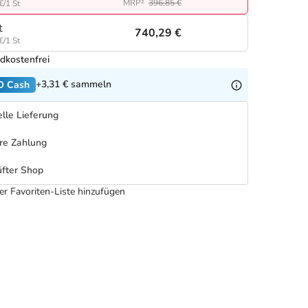
MRP²
396,85 €
€/1 St
t
740,29 €
€/1 St
dkostenfrei
+3,31 €
sammeln
O Cash
lle Lieferung
re Zahlung
fter Shop
er Favoriten-Liste hinzufügen