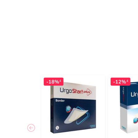
-18%
-12%
4
4