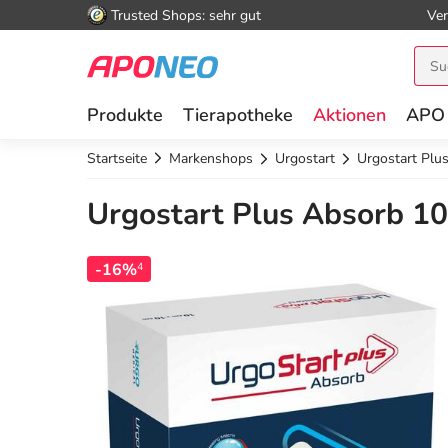
Trusted Shops: sehr gut
Ver
Produkte
Tierapotheke
Aktionen
APO
Startseite
Markenshops
Urgostart
Urgostart Pl
Urgostart Plus Absorb 1
-16%
4