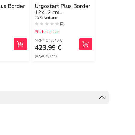
lus Border
Urgostart Plus Border
Urgostart Plu
12x12 cm
Kompresse 1
nd
Wundverband
10 St Verband
20 St Verband
(0)
(0)
Pflichtangaben
Pflichtangaben
547,78 €
2
MRP
423,99 €
963,35 €
(42,40 €/1 St)
(48,17 €/1 St)