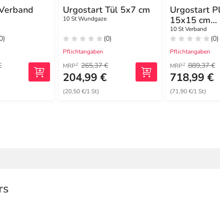
 Verband
Urgostart Tül 5x7 cm
Urgostart P
15x15 cm
10 St Wundgaze
Wundverba
10 St Verband
0)
(0)
(0)
Pflichtangaben
Pflichtangaben
€
265,37 €
889,37 €
2
2
MRP
MRP
€
204,99 €
718,99 €
(20,50 €/1 St)
(71,90 €/1 St)
rs