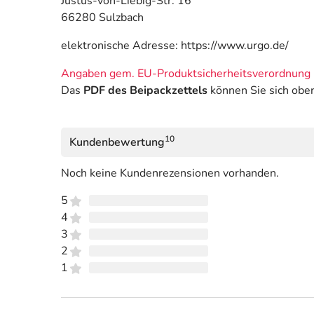
Justus-von-Liebig-Str. 16
66280 Sulzbach
elektronische Adresse: https://www.urgo.de/
Angaben gem. EU-Produktsicherheitsverordnung 
Das
PDF des Beipackzettels
können Sie sich obe
10
Kundenbewertung
Noch keine Kundenrezensionen vorhanden.
5
4
3
2
1