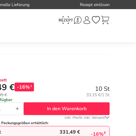
hnelle Lieferung
Rezept einlösen
att
49 €
-16%
4
10 St
Grundpreis:
85 €
33,15 €/1 St
rfügbar
In den Warenkorb
inkl. MwSt. inkl. Versand
n Packungsgrößen erhältlich:
331,49 €
t
4
-16%