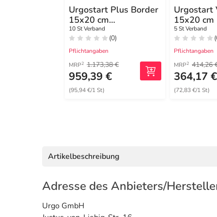
Urgostart Plus Border
Urgostart
15x20 cm
15x20 cm
Wundverband
10 St Verband
5 St Verband
(0)
(
Pflichtangaben
Pflichtangaben
1.173,38 €
414,26 
2
2
MRP
MRP
959,39 €
364,17 
(95,94 €/1 St)
(72,83 €/1 St)
Artikelbeschreibung
Adresse des Anbieters/Herstelle
Urgo GmbH