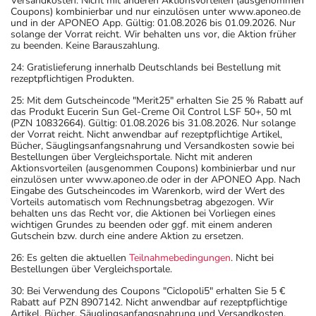
Versandkosten. Nicht mit anderen Aktionsvorteilen (ausgenommen
Coupons) kombinierbar und nur einzulösen unter www.aponeo.de
und in der APONEO App. Gültig: 01.08.2026 bis 01.09.2026. Nur
solange der Vorrat reicht. Wir behalten uns vor, die Aktion früher
zu beenden. Keine Barauszahlung.
24: Gratislieferung innerhalb Deutschlands bei Bestellung mit
rezeptpflichtigen Produkten.
25: Mit dem Gutscheincode "Merit25" erhalten Sie 25 % Rabatt auf
das Produkt Eucerin Sun Gel-Creme Oil Control LSF 50+, 50 ml
(PZN 10832664). Gültig: 01.08.2026 bis 31.08.2026. Nur solange
der Vorrat reicht. Nicht anwendbar auf rezeptpflichtige Artikel,
Bücher, Säuglingsanfangsnahrung und Versandkosten sowie bei
Bestellungen über Vergleichsportale. Nicht mit anderen
Aktionsvorteilen (ausgenommen Coupons) kombinierbar und nur
einzulösen unter www.aponeo.de oder in der APONEO App. Nach
Eingabe des Gutscheincodes im Warenkorb, wird der Wert des
Vorteils automatisch vom Rechnungsbetrag abgezogen. Wir
behalten uns das Recht vor, die Aktionen bei Vorliegen eines
wichtigen Grundes zu beenden oder ggf. mit einem anderen
Gutschein bzw. durch eine andere Aktion zu ersetzen.
26: Es gelten die aktuellen
Teilnahmebedingungen
. Nicht bei
Bestellungen über Vergleichsportale.
30: Bei Verwendung des Coupons "Ciclopoli5" erhalten Sie 5 €
Rabatt auf PZN 8907142. Nicht anwendbar auf rezeptpflichtige
Artikel, Bücher, Säuglingsanfangsnahrung und Versandkosten.