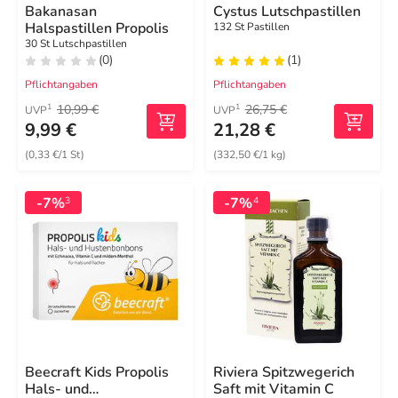
Bakanasan
Cystus Lutschpastillen
Halspastillen Propolis
132 St Pastillen
30 St Lutschpastillen
(0)
(1)
Pflichtangaben
Pflichtangaben
10,99 €
26,75 €
1
1
UVP
UVP
9,99 €
21,28 €
(0,33 €/1 St)
(332,50 €/1 kg)
-7%
-7%
3
4
Beecraft Kids Propolis
Riviera Spitzwegerich
Hals- und
Saft mit Vitamin C