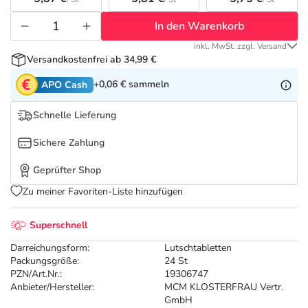
Refluthin, Lasea & Carmenthin Deals
Sport & Fitness
Täglich gut versorgt
In den Warenkorb
Salus Deals
Tierapotheke
inkl. MwSt. zzgl. Versand
Versandkostenfrei ab 34,99 €
Vitamine & Mineralstoffe
+0,06 €
sammeln
APO Cash
Schnelle Lieferung
Marken
Sichere Zahlung
Geprüfter Shop
Zu meiner Favoriten-Liste hinzufügen
Superschnell
Darreichungsform:
Lutschtabletten
Packungsgröße:
24 St
PZN/Art.Nr.:
19306747
Anbieter/Hersteller:
MCM KLOSTERFRAU Vertr.
GmbH