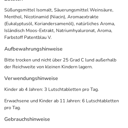
somit beruhigendes Gefühl in Mund und Rachen
und
Süßungsmittel Isomalt, Säuerungsmittel Weinsäure,
verfügt über
einen erfrischenden Menthol-Geschmack.
Menthol, Nicotinamid (Niacin), Aromaextrakte
Das enthaltene Niacin trägt zum
Erhalt normaler
(Eukalyptusöl, Koriandersamenöl), natürliches Aroma,
Schleimhäute
bei.
Isländisch Moos-Extrakt, Natriumhyaluronat, Aroma,
* Niacin trägt zum Erhalt normaler Schleimhäute bei.
Farbstoff Patentblau V.
Anwendung
Aufbewahrungshinweise
Kinder ab 4 Jahren: 3 Lutschtabletten pro Tag.
Bitte trocken und nicht über 25 Grad C lund außerhalb
der Reichweite von kleinen Kindern lagern.
Erwachsene und Kinder ab 11 Jahren: 6 Lutschtabletten
pro Tag.
Verwendungshinweise
Inhaltsstoffe
Kinder ab 4 Jahren: 3 Lutschtabletten pro Tag.
Erwachsene und Kinder ab 11 Jahren: 6 Lutschtabletten
Inhalsstoff
pro 3 Tabletten
*NRV %
pro 6 Tablette
pro Tag.
Niacin
12 mg NE
75
24 mg
Gebrauchshinweise
Isländisch
6,0 mg
***
12,0