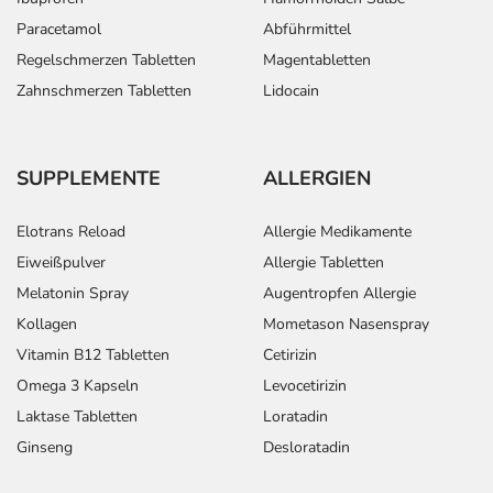
Paracetamol
Abführmittel
Regelschmerzen Tabletten
Magentabletten
Zahnschmerzen Tabletten
Lidocain
SUPPLEMENTE
ALLERGIEN
Elotrans Reload
Allergie Medikamente
Eiweißpulver
Allergie Tabletten
Melatonin Spray
Augentropfen Allergie
Kollagen
Mometason Nasenspray
Vitamin B12 Tabletten
Cetirizin
Omega 3 Kapseln
Levocetirizin
Laktase Tabletten
Loratadin
Ginseng
Desloratadin