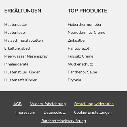
ERKÄLTUNGEN
TOP PRODUKTE
Hustenstiller
Fieberthermometer
Hustenlöser
Neurodermitis Creme
Halsschmerztabletten
Zinksalbe
Erkältungsbad
Pantoprazol
Meerwasser Nasenspray
Fußpilz Creme
Inhaliergeräte
Mückenschutz
Hustenstiller Kinder
Panthenol Salbe
Hustensaft Kinder
Bryonia
AGB
Widerrufsbelehrung
Bestellung widerrufen
Impressum
Datenschutz
Cookie-Einstellungen
Barrierefreiheitserklärung