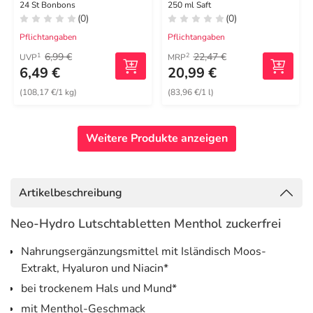
Hustenbonbons
24 St Bonbons
250 ml Saft
(0)
(0)
Pflichtangaben
Pflichtangaben
6,99 €
22,47 €
1
2
UVP
MRP
6,49 €
20,99 €
(108,17 €/1 kg)
(83,96 €/1 l)
Weitere Produkte anzeigen
Artikelbeschreibung
Neo-Hydro Lutschtabletten Menthol zuckerfrei
Nahrungsergänzungsmittel mit Isländisch Moos-
Extrakt, Hyaluron und Niacin*
bei trockenem Hals und Mund*
mit Menthol-Geschmack