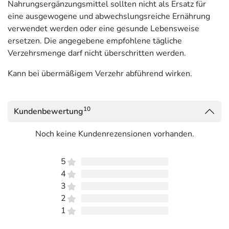
Nahrungsergänzungsmittel sollten nicht als Ersatz für
Moos-Extrakt
eine ausgewogene und abwechslungsreiche Ernährung
Hyaluronsäure
4,5 mg
***
9 mg
verwendet werden oder eine gesunde Lebensweise
ersetzen. Die angegebene empfohlene tägliche
Adresse des Lebensmittel-Unternehmens
Verzehrsmenge darf nicht überschritten werden.
MCM KLOSTERFRAU Vertr. GmbH
Kann bei übermäßigem Verzehr abführend wirken.
Geronsmühlengasse 1-11
50670 Köln
10
Informationen zu diesem Lebensmittel (wie z. B. Zutaten,
Kundenbewertung
Allergene) sind bei den Lebensmittelangaben als pdf
Noch keine Kundenrezensionen vorhanden.
hinterlegt. (oben)
5
4
3
2
1