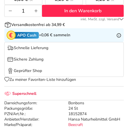
Refluthin, Lasea & Carmenthin Deals
Sport & Fitness
Täglich gut versorgt
In den Warenkorb
Salus Deals
Tierapotheke
inkl. MwSt. zzgl. Versand
Versandkostenfrei ab 34,99 €
Vitamine & Mineralstoffe
+0,06 €
sammeln
APO Cash
Schnelle Lieferung
Marken
Sichere Zahlung
Geprüfter Shop
Zu meiner Favoriten-Liste hinzufügen
Superschnell
Darreichungsform:
Bonbons
Packungsgröße:
24 St
PZN/Art.Nr.:
18152874
Anbieter/Hersteller:
Hansa Naturheilmittel GmbH
Marke/Präparat:
Beecraft