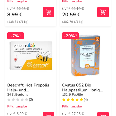
Pflichtangaben
Pflichtangaben
12,23 €
22,10 €
1
1
UVP
UVP
8,99 €
20,59 €
(138,31 €/1 kg)
(302,79 €/1 kg)
-7%
-20%
3
3
Beecraft Kids Propolis
Cystus 052 Bio
Hals- und
Halspastillen Honig
Hustenbonbons
Orange
24 St Bonbons
132 St Pastillen
(0)
(4)
Pflichtangaben
Pflichtangaben
6,99 €
27,25 €
1
1
UVP
UVP