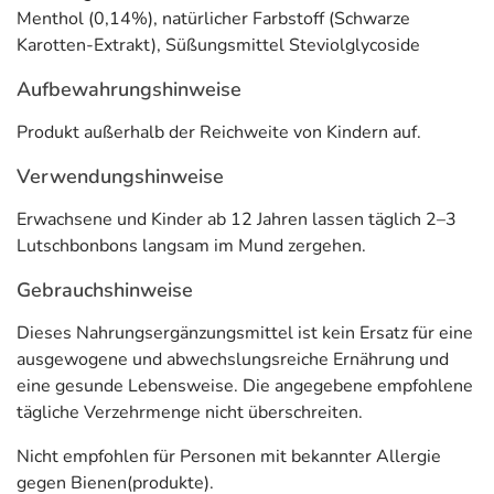
und nach intensiver körperlicher Betätigung
bei. Vitamin C trägt zu
einem
Menthol (0,14%), natürlicher Farbstoff (Schwarze
normalen Energiestoffwechsel
bei. Vitamin C trägt zu
einer normalen
Karotten-Extrakt), Süßungsmittel Steviolglycoside
Funktion des Immunsystems
bei. Vitamin C trägt dazu bei,
die Zellen vor
oxidativem Stress zu schützen.
Aufbewahrungshinweise
Vitamin C trägt zur
Verringerung von
Müdigkeit und Ermüdung
bei.
Produkt außerhalb der Reichweite von Kindern auf.
Anwendung
Verwendungshinweise
Erwachsene und Kinder ab 12 Jahren lassen täglich 2–3
Erwachsene und Kinder ab 12 Jahren lassen täglich 2–3
Lutschbonbons langsam im Mund zergehen.
Lutschbonbons langsam im Mund zergehen.
Inhaltsstoffe pro 2 Bonbons und pro 3 Bonbons
Gebrauchshinweise
Inhaltsstoff
pro 2 Bonbons
**NRV %
pro 3 Bonbons
Dieses Nahrungsergänzungsmittel ist kein Ersatz für eine
ausgewogene und abwechslungsreiche Ernährung und
Vitamin C
44 mg
55 %
66 mg
eine gesunde Lebensweise. Die angegebene empfohlene
tägliche Verzehrmenge nicht überschreiten.
Propolis
100 mg
***
150 mg
Echinacea
32 mg
***
48 mg
Nicht empfohlen für Personen mit bekannter Allergie
gegen Bienen(produkte).
Menthol
7,2 mg
***
10,8 mg