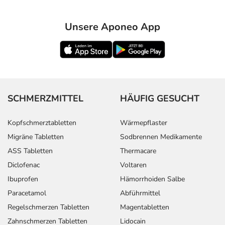
Unsere Aponeo App
SCHMERZMITTEL
HÄUFIG GESUCHT
Kopfschmerztabletten
Wärmepflaster
Migräne Tabletten
Sodbrennen Medikamente
ASS Tabletten
Thermacare
Diclofenac
Voltaren
Ibuprofen
Hämorrhoiden Salbe
Paracetamol
Abführmittel
Regelschmerzen Tabletten
Magentabletten
Zahnschmerzen Tabletten
Lidocain