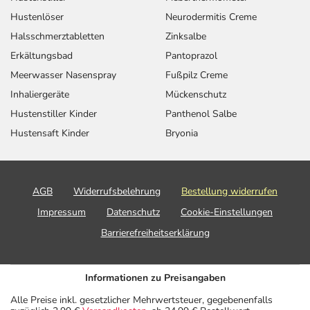
Hustenlöser
Neurodermitis Creme
Halsschmerztabletten
Zinksalbe
Erkältungsbad
Pantoprazol
Meerwasser Nasenspray
Fußpilz Creme
Inhaliergeräte
Mückenschutz
Hustenstiller Kinder
Panthenol Salbe
Hustensaft Kinder
Bryonia
AGB
Widerrufsbelehrung
Bestellung widerrufen
Impressum
Datenschutz
Cookie-Einstellungen
Barrierefreiheitserklärung
Informationen zu Preisangaben
Alle Preise inkl. gesetzlicher Mehrwertsteuer, gegebenenfalls