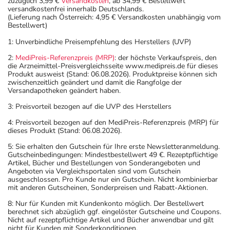
zuzüglich 3,99 €
Versandkosten
, ab 34,99 € Bestellwert
versandkostenfrei innerhalb Deutschlands.
(Lieferung nach Österreich: 4,95 € Versandkosten unabhängig vom
Bestellwert)
1: Unverbindliche Preisempfehlung des Herstellers (UVP)
2:
MediPreis-Referenzpreis (MRP)
: der höchste Verkaufspreis, den
die Arzneimittel-Preisvergleichsseite www.medipreis.de für dieses
Produkt ausweist (Stand: 06.08.2026). Produktpreise können sich
zwischenzeitlich geändert und damit die Rangfolge der
Versandapotheken geändert haben.
3: Preisvorteil bezogen auf die UVP des Herstellers
4: Preisvorteil bezogen auf den MediPreis-Referenzpreis (MRP) für
dieses Produkt (Stand: 06.08.2026).
5: Sie erhalten den Gutschein für Ihre erste Newsletteranmeldung.
Gutscheinbedingungen: Mindestbestellwert 49 €. Rezeptpflichtige
Artikel, Bücher und Bestellungen von Sonderangeboten und
Angeboten via Vergleichsportalen sind vom Gutschein
ausgeschlossen. Pro Kunde nur ein Gutschein. Nicht kombinierbar
mit anderen Gutscheinen, Sonderpreisen und Rabatt-Aktionen.
8: Nur für Kunden mit Kundenkonto möglich. Der Bestellwert
berechnet sich abzüglich ggf. eingelöster Gutscheine und Coupons.
Nicht auf rezeptpflichtige Artikel und Bücher anwendbar und gilt
nicht für Kunden mit Sonderkonditionen.