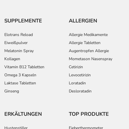
SUPPLEMENTE
ALLERGIEN
Elotrans Reload
Allergie Medikamente
Eiweißpulver
Allergie Tabletten
Melatonin Spray
Augentropfen Allergie
Kollagen
Mometason Nasenspray
Vitamin B12 Tabletten
Cetirizin
Omega 3 Kapseln
Levocetirizin
Laktase Tabletten
Loratadin
Ginseng
Desloratadin
ERKÄLTUNGEN
TOP PRODUKTE
Hustenstiller
Fieberthermometer