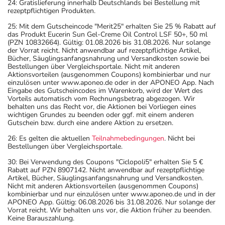
24: Gratislieferung innerhalb Deutschlands bei Bestellung mit
rezeptpflichtigen Produkten.
25: Mit dem Gutscheincode "Merit25" erhalten Sie 25 % Rabatt auf
das Produkt Eucerin Sun Gel-Creme Oil Control LSF 50+, 50 ml
(PZN 10832664). Gültig: 01.08.2026 bis 31.08.2026. Nur solange
der Vorrat reicht. Nicht anwendbar auf rezeptpflichtige Artikel,
Bücher, Säuglingsanfangsnahrung und Versandkosten sowie bei
Bestellungen über Vergleichsportale. Nicht mit anderen
Aktionsvorteilen (ausgenommen Coupons) kombinierbar und nur
einzulösen unter www.aponeo.de oder in der APONEO App. Nach
Eingabe des Gutscheincodes im Warenkorb, wird der Wert des
Vorteils automatisch vom Rechnungsbetrag abgezogen. Wir
behalten uns das Recht vor, die Aktionen bei Vorliegen eines
wichtigen Grundes zu beenden oder ggf. mit einem anderen
Gutschein bzw. durch eine andere Aktion zu ersetzen.
26: Es gelten die aktuellen
Teilnahmebedingungen
. Nicht bei
Bestellungen über Vergleichsportale.
30: Bei Verwendung des Coupons "Ciclopoli5" erhalten Sie 5 €
Rabatt auf PZN 8907142. Nicht anwendbar auf rezeptpflichtige
Artikel, Bücher, Säuglingsanfangsnahrung und Versandkosten.
Nicht mit anderen Aktionsvorteilen (ausgenommen Coupons)
kombinierbar und nur einzulösen unter www.aponeo.de und in der
APONEO App. Gültig: 06.08.2026 bis 31.08.2026. Nur solange der
Vorrat reicht. Wir behalten uns vor, die Aktion früher zu beenden.
Keine Barauszahlung.