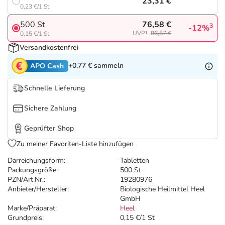
Refluthin, Lasea & Carmenthin Deals
Sport & Fitness
Täglich gut versorgt
23,31 €
0,23 €/1 St
76,58 €
500 St
3
-12%
Salus Deals
Tierapotheke
UVP¹
86,57 €
0,15 €/1 St
Versandkostenfrei
Vitamine & Mineralstoffe
+0,77 €
sammeln
APO Cash
Marken
Schnelle Lieferung
Sichere Zahlung
Geprüfter Shop
Zu meiner Favoriten-Liste hinzufügen
Darreichungsform:
Tabletten
Packungsgröße:
500 St
PZN/Art.Nr.:
19280976
Anbieter/Hersteller:
Biologische Heilmittel Heel
GmbH
Marke/Präparat:
Heel
Grundpreis:
0,15 €/1 St