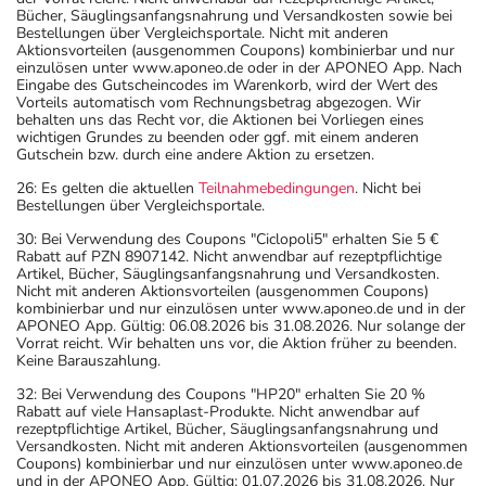
Bücher, Säuglingsanfangsnahrung und Versandkosten sowie bei
Bestellungen über Vergleichsportale. Nicht mit anderen
Aktionsvorteilen (ausgenommen Coupons) kombinierbar und nur
einzulösen unter www.aponeo.de oder in der APONEO App. Nach
Eingabe des Gutscheincodes im Warenkorb, wird der Wert des
Vorteils automatisch vom Rechnungsbetrag abgezogen. Wir
behalten uns das Recht vor, die Aktionen bei Vorliegen eines
wichtigen Grundes zu beenden oder ggf. mit einem anderen
Gutschein bzw. durch eine andere Aktion zu ersetzen.
26: Es gelten die aktuellen
Teilnahmebedingungen
. Nicht bei
Bestellungen über Vergleichsportale.
30: Bei Verwendung des Coupons "Ciclopoli5" erhalten Sie 5 €
Rabatt auf PZN 8907142. Nicht anwendbar auf rezeptpflichtige
Artikel, Bücher, Säuglingsanfangsnahrung und Versandkosten.
Nicht mit anderen Aktionsvorteilen (ausgenommen Coupons)
kombinierbar und nur einzulösen unter www.aponeo.de und in der
APONEO App. Gültig: 06.08.2026 bis 31.08.2026. Nur solange der
Vorrat reicht. Wir behalten uns vor, die Aktion früher zu beenden.
Keine Barauszahlung.
32: Bei Verwendung des Coupons "HP20" erhalten Sie 20 %
Rabatt auf viele Hansaplast-Produkte. Nicht anwendbar auf
rezeptpflichtige Artikel, Bücher, Säuglingsanfangsnahrung und
Versandkosten. Nicht mit anderen Aktionsvorteilen (ausgenommen
Coupons) kombinierbar und nur einzulösen unter www.aponeo.de
und in der APONEO App. Gültig: 01.07.2026 bis 31.08.2026. Nur