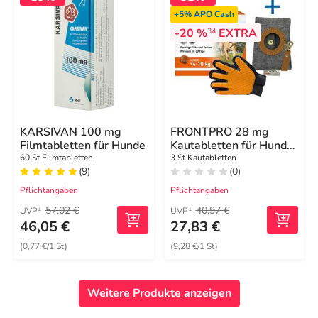
+5%
APO Cash
-20 %
EXTRA
34
KARSIVAN 100 mg
FRONTPRO 28 mg
Filmtabletten für Hunde
Kautabletten für Hunde
4 - 10 kg
60 St Filmtabletten
3 St Kautabletten
(9)
(0)
Pflichtangaben
Pflichtangaben
57,02 €
40,97 €
1
1
UVP
UVP
46,05 €
27,83 €
(0,77 €/1 St)
(9,28 €/1 St)
Weitere Produkte anzeigen