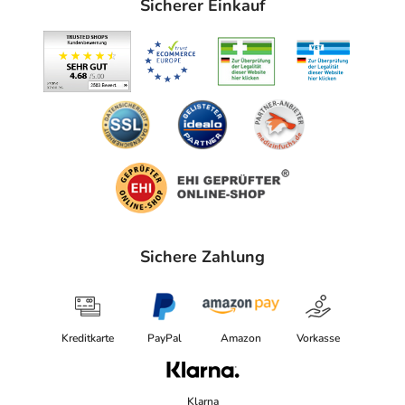
Sicherer Einkauf
Nicht anwenden bei Überempfindlichkeit gegen einen der
Wirkstoffe oder einen der sonstigen Bestandteile.
Die Unbedenklichkeit des Tierarzneimittels während der
Trächtigkeit und Laktation ist nicht belegt. Wie alle
Tierarzneimittel sollten auch homöopathische
Tierarzneimittel während der Trächtigkeit und Laktation
nur nach Rücksprache mit dem Tierarzt/der Tierärztin
angewendet werden.
Arzneimittel unzugänglich für Kinder aufbewahren.
Bitte verwenden Sie dieses Arzneimittel nicht mehr nach
Sichere Zahlung
dem auf der Packung oder der Umverpackung
angegebenen Verfallsdatum. Das Verfallsdatum bezieht
sich auf den letzten Tag des angegebenen Monats.
Kreditkarte
PayPal
Amazon
Vorkasse
Inhaltsstoffe
Wirkstoffe
Klarna