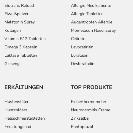
Elotrans Reload
Allergie Medikamente
Eiweißpulver
Allergie Tabletten
Melatonin Spray
Augentropfen Allergie
Kollagen
Mometason Nasenspray
Vitamin B12 Tabletten
Cetirizin
Omega 3 Kapseln
Levocetirizin
Laktase Tabletten
Loratadin
Ginseng
Desloratadin
ERKÄLTUNGEN
TOP PRODUKTE
Hustenstiller
Fieberthermometer
Hustenlöser
Neurodermitis Creme
Halsschmerztabletten
Zinksalbe
Erkältungsbad
Pantoprazol