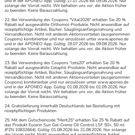
und in der APONEO App. Gültig: 27.07.2026 bis 09.08.2026. Nur
solange der Vorrat reicht. Wir behalten uns vor, die Aktion früher
zu beenden. Keine Barauszahlung.
22: Bei Verwendung des Coupons "Vital2026" erhalten Sie 20 %
Rabatt auf ausgewählte Orthomol-Produkte. Nicht anwendbar auf
rezeptpflichtige Artikel, Bücher, Säuglingsanfangsnahrung und
Versandkosten. Nicht mit anderen Aktionsvorteilen (ausgenommen
Coupons) kombinierbar und nur einzulösen unter www.aponeo.de
und in der APONEO App. Gültig: 29.07.2026 bis 09.08.2026. Nur
solange der Vorrat reicht. Wir behalten uns vor, die Aktion früher
zu beenden. Keine Barauszahlung.
23: Bei Verwendung des Coupons "ceta20" erhalten Sie 20 %
Rabatt auf ausgewählte Cetaphil-Produkte. Nicht anwendbar auf
rezeptpflichtige Artikel, Bücher, Säuglingsanfangsnahrung und
Versandkosten. Nicht mit anderen Aktionsvorteilen (ausgenommen
Coupons) kombinierbar und nur einzulösen unter www.aponeo.de
und in der APONEO App. Gültig: 01.08.2026 bis 01.09.2026. Nur
solange der Vorrat reicht. Wir behalten uns vor, die Aktion früher
zu beenden. Keine Barauszahlung.
24: Gratislieferung innerhalb Deutschlands bei Bestellung mit
rezeptpflichtigen Produkten.
25: Mit dem Gutscheincode "Merit25" erhalten Sie 25 % Rabatt auf
das Produkt Eucerin Sun Gel-Creme Oil Control LSF 50+, 50 ml
(PZN 10832664). Gültig: 01.08.2026 bis 31.08.2026. Nur solange
der Vorrat reicht. Nicht anwendbar auf rezeptpflichtige Artikel,