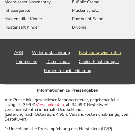
Meerwasser Nasenspray
Fußpilz Creme
Inhaliergeräte
Mückenschutz
Hustenstiller Kinder
Panthenol Salbe
Hustensaft Kinder
Bryonia
AGB
Widerrufsbelehrung
Bestellung widerrufen
Impressum
Datenschutz
Cookie-Einstellungen
Barrierefreiheitserklärung
Informationen zu Preisangaben
Alle Preise inkl. gesetzlicher Mehrwertsteuer, gegebenenfalls
zuzüglich 3,99 €
Versandkosten
, ab 34,99 € Bestellwert
versandkostenfrei innerhalb Deutschlands.
(Lieferung nach Österreich: 4,95 € Versandkosten unabhängig vom
Bestellwert)
1: Unverbindliche Preisempfehlung des Herstellers (UVP)