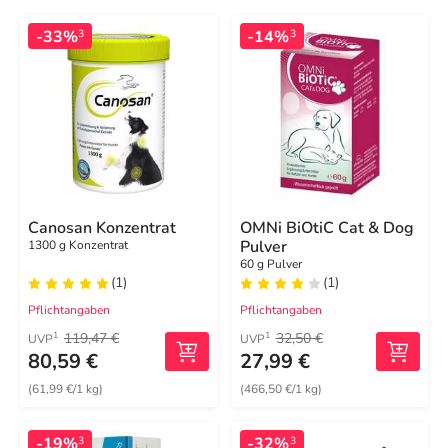
-33%
-14%
3
3
Canosan Konzentrat
OMNi BiOtiC Cat & Dog
Pulver
1300 g Konzentrat
60 g Pulver
(1)
(1)
Pflichtangaben
Pflichtangaben
119,47 €
32,50 €
1
1
UVP
UVP
80,59 €
27,99 €
(61,99 €/1 kg)
(466,50 €/1 kg)
-19%
-32%
3
3