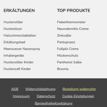
ERKÄLTUNGEN
TOP PRODUKTE
Hustenstiller
Fieberthermometer
Hustenlöser
Neurodermitis Creme
Halsschmerztabletten
Zinksalbe
Erkältungsbad
Pantoprazol
Meerwasser Nasenspray
Fußpilz Creme
Inhaliergeräte
Mückenschutz
Hustenstiller Kinder
Panthenol Salbe
Hustensaft Kinder
Bryonia
AGB
Widerrufsbelehrung
Bestellung widerrufen
Impressum
Datenschutz
Cookie-Einstellungen
Barrierefreiheitserklärung