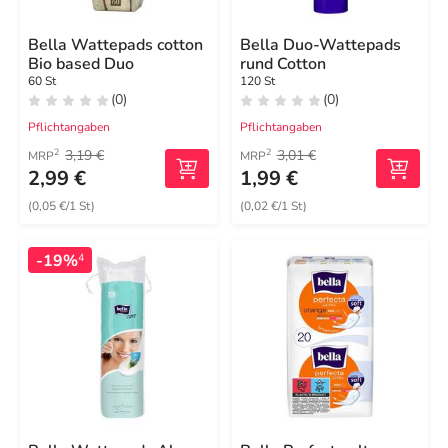
Bella Wattepads cotton
Bella Duo-Wattepads
Bio based Duo
rund Cotton
60 St
120 St
(0)
(0)
Pflichtangaben
Pflichtangaben
3,19 €
3,01 €
2
2
MRP
MRP
2,99 €
1,99 €
(0,05 €/1 St)
(0,02 €/1 St)
-19%
4