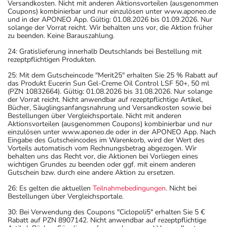
Versandkosten. Nicht mit anderen Aktionsvorteilen (ausgenommen
Coupons) kombinierbar und nur einzulösen unter www.aponeo.de
und in der APONEO App. Gültig: 01.08.2026 bis 01.09.2026. Nur
solange der Vorrat reicht. Wir behalten uns vor, die Aktion früher
zu beenden. Keine Barauszahlung.
24: Gratislieferung innerhalb Deutschlands bei Bestellung mit
rezeptpflichtigen Produkten.
25: Mit dem Gutscheincode "Merit25" erhalten Sie 25 % Rabatt auf
das Produkt Eucerin Sun Gel-Creme Oil Control LSF 50+, 50 ml
(PZN 10832664). Gültig: 01.08.2026 bis 31.08.2026. Nur solange
der Vorrat reicht. Nicht anwendbar auf rezeptpflichtige Artikel,
Bücher, Säuglingsanfangsnahrung und Versandkosten sowie bei
Bestellungen über Vergleichsportale. Nicht mit anderen
Aktionsvorteilen (ausgenommen Coupons) kombinierbar und nur
einzulösen unter www.aponeo.de oder in der APONEO App. Nach
Eingabe des Gutscheincodes im Warenkorb, wird der Wert des
Vorteils automatisch vom Rechnungsbetrag abgezogen. Wir
behalten uns das Recht vor, die Aktionen bei Vorliegen eines
wichtigen Grundes zu beenden oder ggf. mit einem anderen
Gutschein bzw. durch eine andere Aktion zu ersetzen.
26: Es gelten die aktuellen
Teilnahmebedingungen
. Nicht bei
Bestellungen über Vergleichsportale.
30: Bei Verwendung des Coupons "Ciclopoli5" erhalten Sie 5 €
Rabatt auf PZN 8907142. Nicht anwendbar auf rezeptpflichtige