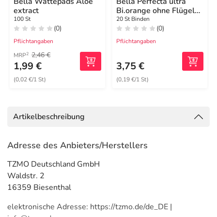
Bella Wattepads Aloe
Bella Perfecta ultra
extract
Bi.orange ohne Flügel
extra soft
100 St
20 St Binden
(0)
(0)
Pflichtangaben
Pflichtangaben
2,46 €
2
MRP
1,99 €
3,75 €
(0,02 €/1 St)
(0,19 €/1 St)
Artikelbeschreibung
Adresse des Anbieters/Herstellers
TZMO Deutschland GmbH
Waldstr. 2
16359 Biesenthal
elektronische Adresse: https://tzmo.de/de_DE |