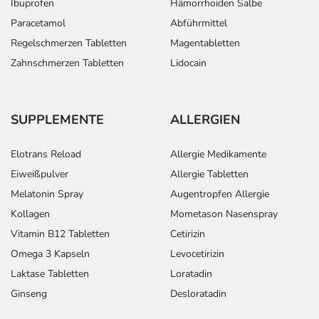
Ibuprofen
Hämorrhoiden Salbe
Paracetamol
Abführmittel
Regelschmerzen Tabletten
Magentabletten
Zahnschmerzen Tabletten
Lidocain
SUPPLEMENTE
ALLERGIEN
Elotrans Reload
Allergie Medikamente
Eiweißpulver
Allergie Tabletten
Melatonin Spray
Augentropfen Allergie
Kollagen
Mometason Nasenspray
Vitamin B12 Tabletten
Cetirizin
Omega 3 Kapseln
Levocetirizin
Laktase Tabletten
Loratadin
Ginseng
Desloratadin