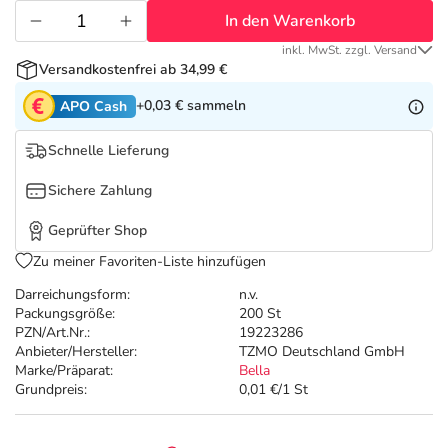
Refluthin, Lasea & Carmenthin Deals
Sport & Fitness
Täglich gut versorgt
In den Warenkorb
inkl. MwSt. zzgl. Versand
Salus Deals
Tierapotheke
Versandkostenfrei ab 34,99 €
+0,03 €
sammeln
APO Cash
Vitamine & Mineralstoffe
Schnelle Lieferung
Marken
Sichere Zahlung
Geprüfter Shop
Zu meiner Favoriten-Liste hinzufügen
Darreichungsform:
n.v.
Packungsgröße:
200 St
PZN/Art.Nr.:
19223286
Anbieter/Hersteller:
TZMO Deutschland GmbH
Marke/Präparat:
Bella
Grundpreis:
0,01 €/1 St