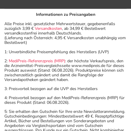
Informationen zu Preisangaben
Alle Preise inkl. gesetzlicher Mehrwertsteuer, gegebenenfalls
zuzüglich 3,99 €
Versandkosten
, ab 34,99 € Bestellwert
versandkostenfrei innerhalb Deutschlands.
(Lieferung nach Österreich: 4,95 € Versandkosten unabhängig vom
Bestellwert)
1: Unverbindliche Preisempfehlung des Herstellers (UVP)
2:
MediPreis-Referenzpreis (MRP)
: der höchste Verkaufspreis, den
die Arzneimittel-Preisvergleichsseite www.medipreis.de für dieses
Produkt ausweist (Stand: 06.08.2026). Produktpreise können sich
zwischenzeitlich geändert und damit die Rangfolge der
Versandapotheken geändert haben.
3: Preisvorteil bezogen auf die UVP des Herstellers
4: Preisvorteil bezogen auf den MediPreis-Referenzpreis (MRP) für
dieses Produkt (Stand: 06.08.2026).
5: Sie erhalten den Gutschein für Ihre erste Newsletteranmeldung.
Gutscheinbedingungen: Mindestbestellwert 49 €. Rezeptpflichtige
Artikel, Bücher und Bestellungen von Sonderangeboten und
Angeboten via Vergleichsportalen sind vom Gutschein
ausgeschlossen. Pro Kunde nur ein Gutschein. Nicht kombinierbar