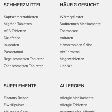
SCHMERZMITTEL
HÄUFIG GESUCHT
Kopfschmerztabletten
Wärmepflaster
Migräne Tabletten
Sodbrennen Medikamente
ASS Tabletten
Thermacare
Diclofenac
Voltaren
Ibuprofen
Hämorrhoiden Salbe
Paracetamol
Abführmittel
Regelschmerzen Tabletten
Magentabletten
Zahnschmerzen Tabletten
Lidocain
SUPPLEMENTE
ALLERGIEN
Elotrans Reload
Allergie Medikamente
Eiweißpulver
Allergie Tabletten
Melatonin Spray
Augentropfen Allergie