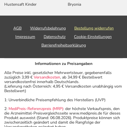
Hustensaft Kinder
Bryonia
AGB
Widerrufsbelehrung
Bestellung widerrufen
Impressum
Datenschutz
Cookie-Einstellungen
Barrierefreiheitserklärung
Informationen zu Preisangaben
Alle Preise inkl. gesetzlicher Mehrwertsteuer, gegebenenfalls
zuzüglich 3,99 €
Versandkosten
, ab 34,99 € Bestellwert
versandkostenfrei innerhalb Deutschlands.
(Lieferung nach Österreich: 4,95 € Versandkosten unabhängig vom
Bestellwert)
1: Unverbindliche Preisempfehlung des Herstellers (UVP)
2:
MediPreis-Referenzpreis (MRP)
: der höchste Verkaufspreis, den
die Arzneimittel-Preisvergleichsseite www.medipreis.de für dieses
Produkt ausweist (Stand: 06.08.2026). Produktpreise können sich
zwischenzeitlich geändert und damit die Rangfolge der
Versandapotheken geändert haben.