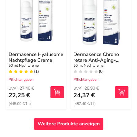
Dermasence Hyalusome
Dermasence Chrono
Nachtpflege Creme
retare Anti-Aging-
Nachtpflege
50 ml Nachtcreme
50 ml Nachtcreme
(1)
(0)
Pflichtangaben
Pflichtangaben
27,40 €
28,90 €
1
1
UVP
UVP
22,25 €
24,37 €
(445,00 €/1 l)
(487,40 €/1 l)
Weitere Produkte anzeigen