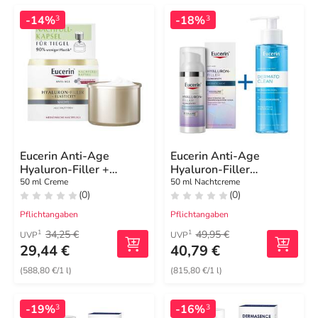
-14%
-18%
3
3
Eucerin Anti-Age
Eucerin Anti-Age
Hyaluron-Filler +
Hyaluron-Filler
Elasticity Nachtcreme
Epigenetic Nacht
50 ml Creme
50 ml Nachtcreme
(0)
(0)
Pflichtangaben
Pflichtangaben
34,25 €
49,95 €
1
1
UVP
UVP
29,44 €
40,79 €
(588,80 €/1 l)
(815,80 €/1 l)
-19%
-16%
3
3