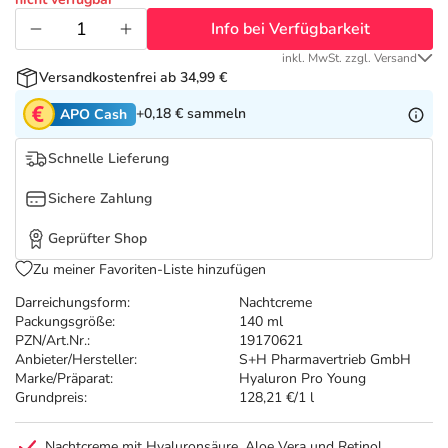
Refluthin, Lasea & Carmenthin Deals
Sport & Fitness
Täglich gut versorgt
Info bei Verfügbarkeit
Salus Deals
Tierapotheke
inkl. MwSt. zzgl. Versand
Versandkostenfrei ab 34,99 €
+0,18 €
sammeln
APO Cash
Vitamine & Mineralstoffe
Schnelle Lieferung
Marken
Sichere Zahlung
Geprüfter Shop
Zu meiner Favoriten-Liste hinzufügen
Darreichungsform:
Nachtcreme
Packungsgröße:
140 ml
PZN/Art.Nr.:
19170621
Anbieter/Hersteller:
S+H Pharmavertrieb GmbH
Marke/Präparat:
Hyaluron Pro Young
Grundpreis:
128,21 €/1 l
Nachtcreme mit Hyaluronsäure, Aloe Vera und Retinol