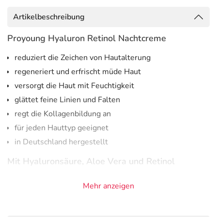
Artikelbeschreibung
Proyoung Hyaluron Retinol Nachtcreme
reduziert die Zeichen von Hautalterung
regeneriert und erfrischt müde Haut
versorgt die Haut mit Feuchtigkeit
glättet feine Linien und Falten
regt die Kollagenbildung an
für jeden Hauttyp geeignet
in Deutschland hergestellt
Mit Hyaluronsäure, Aloe Vera und Retinol
Die Hyaluron Proyoung Anti Aging Faltenfiller
Mehr anzeigen
Nachtcreme zeichnet sich durch die ausgewogene
Kombination von Hyaluronsäure, Aloe Vera und Retinol
aus. Die Haut wird über Nacht
entspannt, regeneriert und