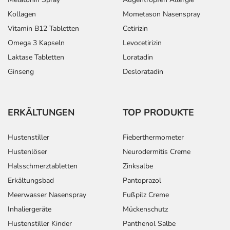
Kollagen
Mometason Nasenspray
Vitamin B12 Tabletten
Cetirizin
Omega 3 Kapseln
Levocetirizin
Laktase Tabletten
Loratadin
Ginseng
Desloratadin
ERKÄLTUNGEN
TOP PRODUKTE
Hustenstiller
Fieberthermometer
Hustenlöser
Neurodermitis Creme
Halsschmerztabletten
Zinksalbe
Erkältungsbad
Pantoprazol
Meerwasser Nasenspray
Fußpilz Creme
Inhaliergeräte
Mückenschutz
Hustenstiller Kinder
Panthenol Salbe