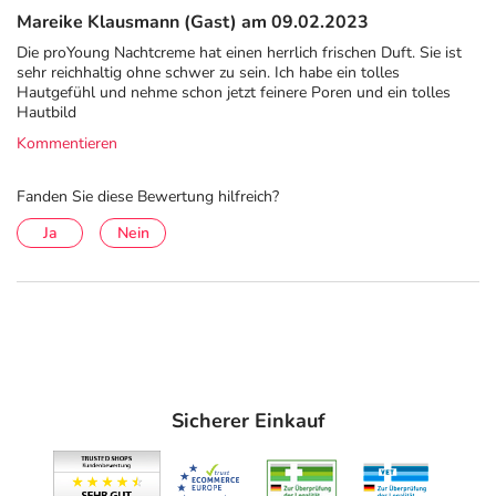
Tocopheryl Acetate, Panthenol, Sodium Ascorbate,
Mareike Klausmann (Gast) am 09.02.2023
Retinol, Sodium Hyaluronate, Carbomer, Parfum,
Die proYoung Nachtcreme hat einen herrlich frischen Duft. Sie ist
Tocopherol, Ethylhexylglycerin, Sodium Hydroxide, PEG-
sehr reichhaltig ohne schwer zu sein. Ich habe ein tolles
40 Hydronated Castor Oil
Hautgefühl und nehme schon jetzt feinere Poren und ein tolles
Hautbild
Adresse des Anbieters/Herstellers
Kommentieren
S+H Pharmavertrieb GmbH
Fanden Sie diese Bewertung hilfreich?
Kalksteinweg 20
04683 Naunhof
Ja
Nein
elektronische Adresse: info@suh-pharma.com
Angaben gem. EU-Produktsicherheitsverordnung (GPSR)
anzeigen
Das
PDF des Beipackzettels
können Sie sich oben
herunterladen.
Sicherer Einkauf