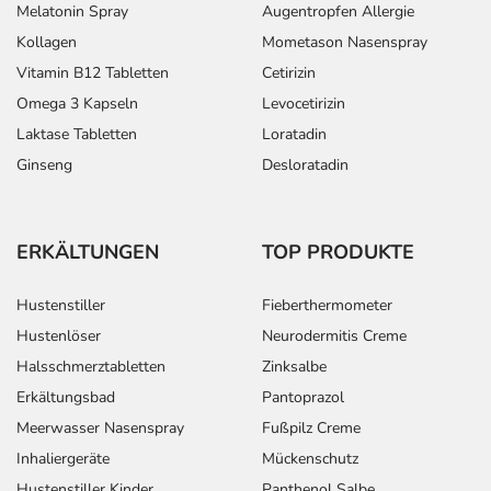
Melatonin Spray
Augentropfen Allergie
Kollagen
Mometason Nasenspray
Vitamin B12 Tabletten
Cetirizin
Omega 3 Kapseln
Levocetirizin
Laktase Tabletten
Loratadin
Ginseng
Desloratadin
ERKÄLTUNGEN
TOP PRODUKTE
Hustenstiller
Fieberthermometer
Hustenlöser
Neurodermitis Creme
Halsschmerztabletten
Zinksalbe
Erkältungsbad
Pantoprazol
Meerwasser Nasenspray
Fußpilz Creme
Inhaliergeräte
Mückenschutz
Hustenstiller Kinder
Panthenol Salbe