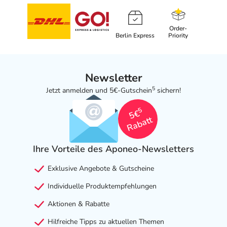
Cerascreen GmbH
Güterbahnhofstr. 16
Order-
Berlin Express
Priority
19059 Schwerin
Angaben gem. EU-Produktsicherheitsverordnung (GPSR)
anzeigen
Newsletter
Das
PDF des Beipackzettels
können Sie sich oben
5
Jetzt anmelden und 5€-Gutschein
sichern!
herunterladen.
5
5€
Rabatt
Ihre Vorteile des Aponeo-Newsletters
Exklusive Angebote & Gutscheine
Individuelle Produktempfehlungen
Aktionen & Rabatte
Hilfreiche Tipps zu aktuellen Themen