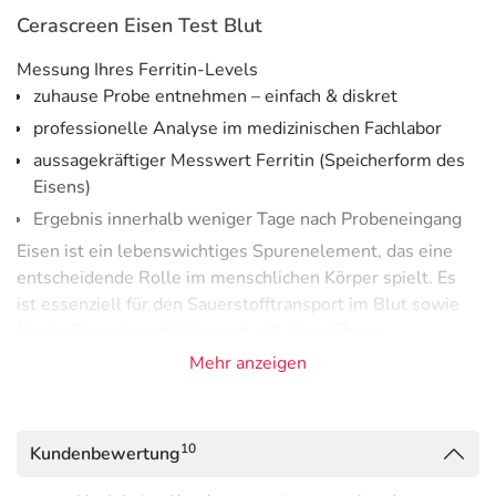
Cerascreen Eisen Test Blut
Messung Ihres Ferritin-Levels
zuhause Probe entnehmen – einfach & diskret
professionelle Analyse im medizinischen Fachlabor
aussagekräftiger Messwert Ferritin (Speicherform des
Eisens)
Ergebnis innerhalb weniger Tage nach Probeneingang
Eisen ist ein lebenswichtiges Spurenelement, das eine
entscheidende Rolle im menschlichen Körper spielt. Es
ist essenziell für den Sauerstofftransport im Blut sowie
für die Energieproduktion auf zellulärer Ebene.
Eisenmangel ist eine der häufigsten
Mehr anzeigen
Mangelerscheinungen weltweit und kann durch
verschiedene Faktoren wie unzureichende
Eisenaufnahme, Blutverlust durch Menstruation oder
10
Kundenbewertung
chronische Krankheiten verursacht werden. Ein
Eisenmangel kann zu einer Reihe von Symptomen führen,