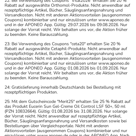
22: Bei Verwendung des Coupons "Vital2026" erhalten Sie 20 %
Rabatt auf ausgewählte Orthomol-Produkte. Nicht anwendbar auf
rezeptpflichtige Artikel, Bücher, Säuglingsanfangsnahrung und
Versandkosten. Nicht mit anderen Aktionsvorteilen (ausgenommen
Coupons) kombinierbar und nur einzulösen unter www.aponeo.de
und in der APONEO App. Gültig: 29.07.2026 bis 09.08.2026. Nur
solange der Vorrat reicht. Wir behalten uns vor, die Aktion früher
zu beenden. Keine Barauszahlung.
23: Bei Verwendung des Coupons "ceta20" erhalten Sie 20 %
Rabatt auf ausgewählte Cetaphil-Produkte. Nicht anwendbar auf
rezeptpflichtige Artikel, Bücher, Säuglingsanfangsnahrung und
Versandkosten. Nicht mit anderen Aktionsvorteilen (ausgenommen
Coupons) kombinierbar und nur einzulösen unter www.aponeo.de
und in der APONEO App. Gültig: 01.08.2026 bis 01.09.2026. Nur
solange der Vorrat reicht. Wir behalten uns vor, die Aktion früher
zu beenden. Keine Barauszahlung.
24: Gratislieferung innerhalb Deutschlands bei Bestellung mit
rezeptpflichtigen Produkten.
25: Mit dem Gutscheincode "Merit25" erhalten Sie 25 % Rabatt auf
das Produkt Eucerin Sun Gel-Creme Oil Control LSF 50+, 50 ml
(PZN 10832664). Gültig: 01.08.2026 bis 31.08.2026. Nur solange
der Vorrat reicht. Nicht anwendbar auf rezeptpflichtige Artikel,
Bücher, Säuglingsanfangsnahrung und Versandkosten sowie bei
Bestellungen über Vergleichsportale. Nicht mit anderen
Aktionsvorteilen (ausgenommen Coupons) kombinierbar und nur
einzulösen unter www.aponeo.de oder in der APONEO App. Nach