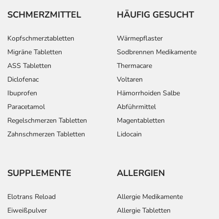
SCHMERZMITTEL
HÄUFIG GESUCHT
Kopfschmerztabletten
Wärmepflaster
Migräne Tabletten
Sodbrennen Medikamente
ASS Tabletten
Thermacare
Diclofenac
Voltaren
Ibuprofen
Hämorrhoiden Salbe
Paracetamol
Abführmittel
Regelschmerzen Tabletten
Magentabletten
Zahnschmerzen Tabletten
Lidocain
SUPPLEMENTE
ALLERGIEN
Elotrans Reload
Allergie Medikamente
Eiweißpulver
Allergie Tabletten