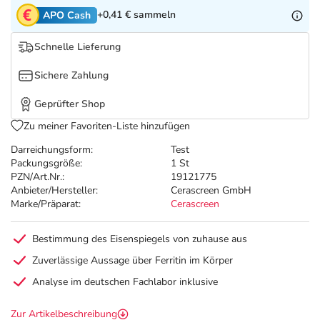
Refluthin, Lasea & Carmenthin Deals
Sport & Fitness
Täglich gut versorgt
+0,41 €
sammeln
APO Cash
Salus Deals
Tierapotheke
Schnelle Lieferung
Sichere Zahlung
Vitamine & Mineralstoffe
Geprüfter Shop
Marken
Zu meiner Favoriten-Liste hinzufügen
Darreichungsform:
Test
Packungsgröße:
1 St
PZN/Art.Nr.:
19121775
Anbieter/Hersteller:
Cerascreen GmbH
Marke/Präparat:
Cerascreen
Bestimmung des Eisenspiegels von zuhause aus
Zuverlässige Aussage über Ferritin im Körper
Analyse im deutschen Fachlabor inklusive
Zur Artikelbeschreibung