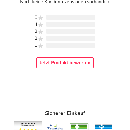
Noch keine Kundenrezensionen vorhanden.
darunter Müdigkeit, Schwäche, Blässe, trockene Haut,
brüchige Fingernägel und erhöhte Infektanfälligkeit.
5
Die Konzentration von Ferritin im Blut ist ein wichtiger
4
Indikator für die Eisenreserven im Körper. Bei einer
3
Messung des Ferritinspiegels im Blut kann festgestellt
2
werden, ob ausreichend Eisen vorhanden ist.
1
Erfahren Sie mit dem cerascreen® Eisen Test die
Jetzt Produkt bewerten
Konzentration des Ferritins, der Speicherform des Eisens,
in Ihrem Blut. Der Test ist ein Probenahme- und
Einsende-Testkit, der es ermöglicht, ganz einfach und
bequem eine Probe von zuhause aus zu entnehmen.
Diese wird dann professionell in einem medizinischen
Fachlabor analysiert. Innerhalb weniger Tage nach dem
Probeneingang erhalten Sie Ihr Ergebnis, das Ihnen
wertvolle Einblicke in Ihren Eisenhaushalt liefert.
Sicherer Einkauf
Hinweise