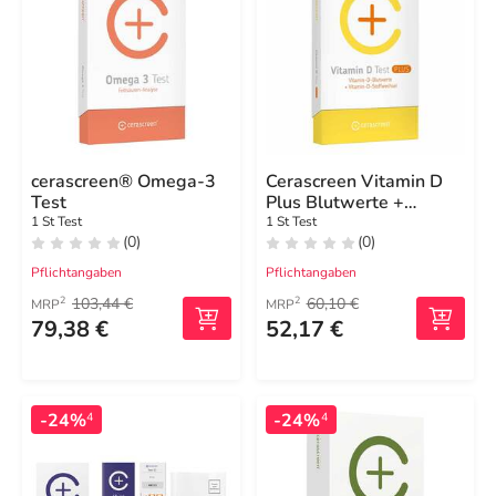
cerascreen® Omega-3
Cerascreen Vitamin D
Test
Plus Blutwerte +
Stoffwech.Test
1 St Test
1 St Test
(0)
(0)
Pflichtangaben
Pflichtangaben
103,44 €
60,10 €
2
2
MRP
MRP
79,38 €
52,17 €
-24%
-24%
4
4