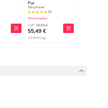
Pur
Vanille
750 g Pulver
750 g Pulver
(1)
(0)
Pflichtangaben
Pflichtangaben
69,55 €
69,55 €
1
1
UVP
UVP
55,49 €
51,50 €
(73,99 €/1 kg)
(68,67 €/1 kg)