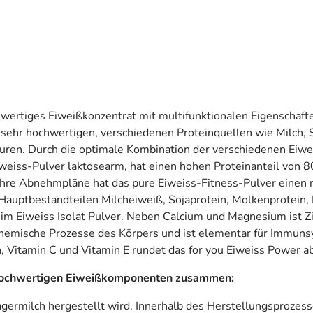
ertiges Eiweißkonzentrat mit multifunktionalen Eigenschafte
 sehr hochwertigen, verschiedenen Proteinquellen wie Milch, 
uren. Durch die optimale Kombination der verschiedenen Eiweiß
iss-Pulver laktosearm, hat einen hohen Proteinanteil von 80
Ihre Abnehmpläne hat das pure Eiweiss-Fitness-Pulver einen 
Hauptbestandteilen Milcheiweiß, Sojaprotein, Molkenprotein,
 im Eiweiss Isolat Pulver. Neben Calcium und Magnesium ist Zi
ochemische Prozesse des Körpers und ist elementar für Immun
 Vitamin C und Vitamin E rundet das for you Eiweiss Power ab
er hochwertigen Eiweißkomponenten zusammen:
agermilch hergestellt wird. Innerhalb des Herstellungsprozess