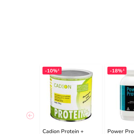
-10%
-18%
4
4
Cadion Protein +
Power Pro