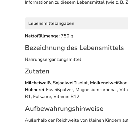
Informationen zu diesem Lebensmittel (wie z. B. Z
Lebensmittelangaben
Nettofüllmenge:
750 g
Bezeichnung des Lebensmittels
Nahrungsergänzungsmittel
Zutaten
Milcheiweiß
,
Sojaeiweiß
isolat,
Molkeneiweiß
kon
Hühnerei
-Eiweißpulver, Magnesiumcarbonat, Vitam
B1, Folsäure, Vitamin B12.
Aufbewahrungshinweise
Außerhalb der Reichweite von kleinen Kindern au