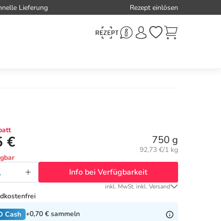
hnelle Lieferung
Rezept einlösen
att
5 €
750 g
Grundpreis:
92,73 €/1 kg
ügbar
Info bei Verfügbarkeit
inkl. MwSt. inkl. Versand
dkostenfrei
+0,70 €
sammeln
O Cash