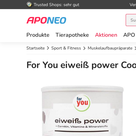
Trusted Shops: sehr gut
Ver
Produkte
Tierapotheke
Aktionen
APO
Startseite
Sport & Fitness
Muskelaufbaupräparate
For You eiweiß power Coo