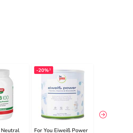
-20%
-26%
3
3
 Neutral
For You Eiweiß Power
For You Eiwe