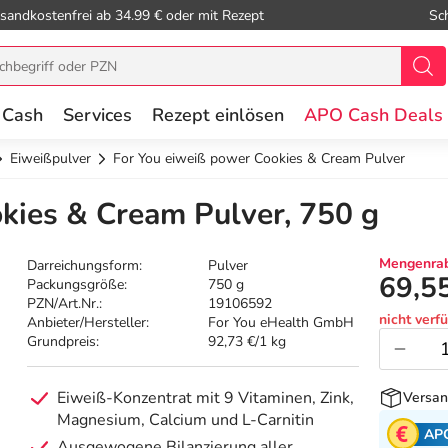
sandkostenfrei ab 34.99 € oder mit Rezept
Sc
 Cash
Services
Rezept einlösen
APO Cash Deals
Eiweißpulver
For You eiweiß power Cookies & Cream Pulver
kies & Cream Pulver, 750 g
Mengenrab
Darreichungsform:
Pulver
69,5
Packungsgröße:
750 g
PZN/Art.Nr.:
19106592
nicht verf
Anbieter/Hersteller:
For You eHealth GmbH
Grundpreis:
92,73 €/1 kg
Eiweiß-Konzentrat mit 9 Vitaminen, Zink,
Versan
Magnesium, Calcium und L-Carnitin
AP
Ausgewogene Bilanzierung aller