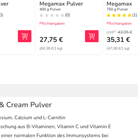
lver
Megamax Pulver
Megamax
400 g Pulver
750 g Pulver
0)
(0)
(1)
Pflichtangaben
Pflichtangaben
43,95 €
1
UVP
27,75 €
35,31 €
(69,38 €/1 kg)
(47,08 €/1 kg)
& Cream Pulver
esium, Calcium und L-Carnitin
ischung aus B-Vitaminen, Vitamin C und Vitamin E
zu einer normalen Funktion des Immunsystems bei