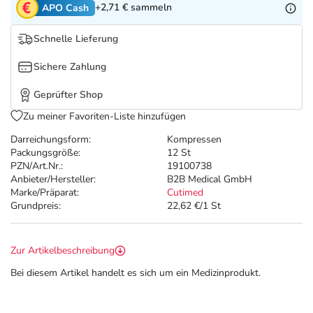
Refluthin, Lasea & Carmenthin Deals
Sport & Fitness
Täglich gut versorgt
+2,71 €
sammeln
APO Cash
Schnelle Lieferung
Salus Deals
Tierapotheke
Sichere Zahlung
Vitamine & Mineralstoffe
Geprüfter Shop
Zu meiner Favoriten-Liste hinzufügen
Marken
Darreichungsform:
Kompressen
Packungsgröße:
12 St
PZN/Art.Nr.:
19100738
Anbieter/Hersteller:
B2B Medical GmbH
Marke/Präparat:
Cutimed
Grundpreis:
22,62 €/1 St
Zur Artikelbeschreibung
Bei diesem Artikel handelt es sich um ein Medizinprodukt.