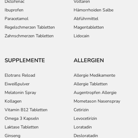
Diclofenac
Voltaren
Ibuprofen
Hämorrhoiden Salbe
Paracetamol
Abführmittel
Regelschmerzen Tabletten
Magentabletten
Zahnschmerzen Tabletten
Lidocain
SUPPLEMENTE
ALLERGIEN
Elotrans Reload
Allergie Medikamente
Eiweißpulver
Allergie Tabletten
Melatonin Spray
Augentropfen Allergie
Kollagen
Mometason Nasenspray
Vitamin B12 Tabletten
Cetirizin
Omega 3 Kapseln
Levocetirizin
Laktase Tabletten
Loratadin
Ginseng
Desloratadin