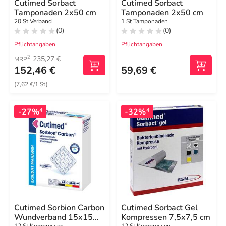
Cutimed Sorbact
Cutimed Sorbact
Tamponaden 2x50 cm
Tamponaden 2x50 cm
20 St Verband
1 St Tamponaden
(0)
(0)
Pflichtangaben
Pflichtangaben
235,27 €
2
MRP
152,46 €
59,69 €
(7,62 €/1 St)
-27%
-32%
4
4
Cutimed Sorbion Carbon
Cutimed Sorbact Gel
Wundverband 15x15
Kompressen 7,5x7,5 cm