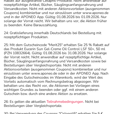
Rabatt auf ausgewählte Cetaphil-Produkte. Nicht anwendbar auf
rezeptpflichtige Artikel, Bücher, Säuglingsanfangsnahrung und
Versandkosten. Nicht mit anderen Aktionsvorteilen (ausgenommen
Coupons) kombinierbar und nur einzulösen unter www.aponeo.de
und in der APONEO App. Gültig: 01.08.2026 bis 01.09.2026. Nur
solange der Vorrat reicht. Wir behalten uns vor, die Aktion früher
zu beenden. Keine Barauszahlung.
24: Gratislieferung innerhalb Deutschlands bei Bestellung mit
rezeptpflichtigen Produkten.
25: Mit dem Gutscheincode "Merit25" erhalten Sie 25 % Rabatt auf
das Produkt Eucerin Sun Gel-Creme Oil Control LSF 50+, 50 ml
(PZN 10832664). Gültig: 01.08.2026 bis 31.08.2026. Nur solange
der Vorrat reicht. Nicht anwendbar auf rezeptpflichtige Artikel,
Bücher, Säuglingsanfangsnahrung und Versandkosten sowie bei
Bestellungen über Vergleichsportale. Nicht mit anderen
Aktionsvorteilen (ausgenommen Coupons) kombinierbar und nur
einzulösen unter www.aponeo.de oder in der APONEO App. Nach
Eingabe des Gutscheincodes im Warenkorb, wird der Wert des
Vorteils automatisch vom Rechnungsbetrag abgezogen. Wir
behalten uns das Recht vor, die Aktionen bei Vorliegen eines
wichtigen Grundes zu beenden oder ggf. mit einem anderen
Gutschein bzw. durch eine andere Aktion zu ersetzen.
26: Es gelten die aktuellen
Teilnahmebedingungen
. Nicht bei
Bestellungen über Vergleichsportale.
30: Bei Verwendung des Coupons "Ciclopoli5" erhalten Sie 5 €