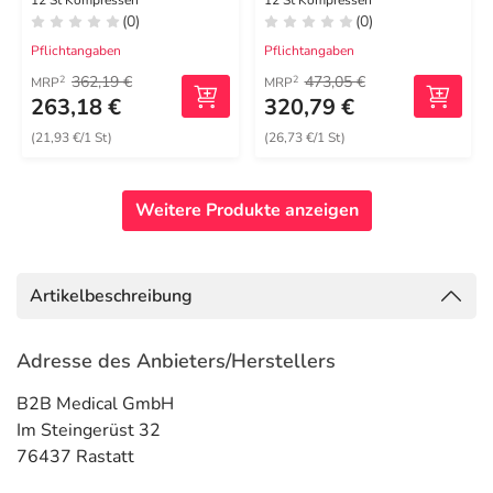
cm steril
12 St Kompressen
12 St Kompressen
(0)
(0)
Pflichtangaben
Pflichtangaben
362,19 €
473,05 €
2
2
MRP
MRP
263,18 €
320,79 €
(21,93 €/1 St)
(26,73 €/1 St)
Weitere Produkte anzeigen
Artikelbeschreibung
Adresse des Anbieters/Herstellers
B2B Medical GmbH
Im Steingerüst 32
76437 Rastatt