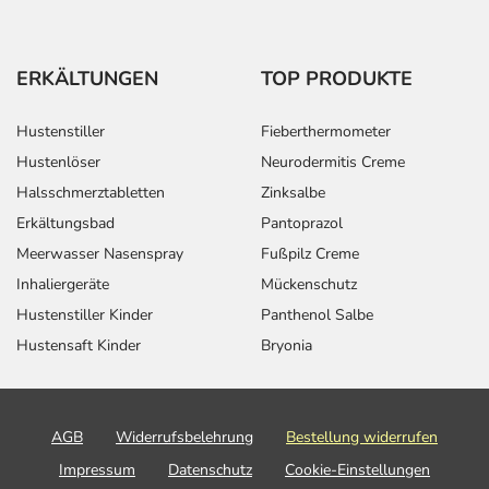
ERKÄLTUNGEN
TOP PRODUKTE
Hustenstiller
Fieberthermometer
Hustenlöser
Neurodermitis Creme
Halsschmerztabletten
Zinksalbe
Erkältungsbad
Pantoprazol
Meerwasser Nasenspray
Fußpilz Creme
Inhaliergeräte
Mückenschutz
Hustenstiller Kinder
Panthenol Salbe
Hustensaft Kinder
Bryonia
AGB
Widerrufsbelehrung
Bestellung widerrufen
Impressum
Datenschutz
Cookie-Einstellungen