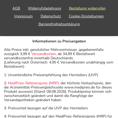
AGB
Widerrufsbelehrung
Bestellung widerrufen
Impressum
Datenschutz
Cookie-Einstellungen
Barrierefreiheitserklärung
Informationen zu Preisangaben
Alle Preise inkl. gesetzlicher Mehrwertsteuer, gegebenenfalls
zuzüglich 3,99 €
Versandkosten
, ab 34,99 € Bestellwert
versandkostenfrei innerhalb Deutschlands.
(Lieferung nach Österreich: 4,95 € Versandkosten unabhängig vom
Bestellwert)
1: Unverbindliche Preisempfehlung des Herstellers (UVP)
2:
MediPreis-Referenzpreis (MRP)
: der höchste Verkaufspreis, den
die Arzneimittel-Preisvergleichsseite www.medipreis.de für dieses
Produkt ausweist (Stand: 08.08.2026). Produktpreise können sich
zwischenzeitlich geändert und damit die Rangfolge der
Versandapotheken geändert haben.
3: Preisvorteil bezogen auf die UVP des Herstellers
4: Preisvorteil bezogen auf den MediPreis-Referenzpreis (MRP) für