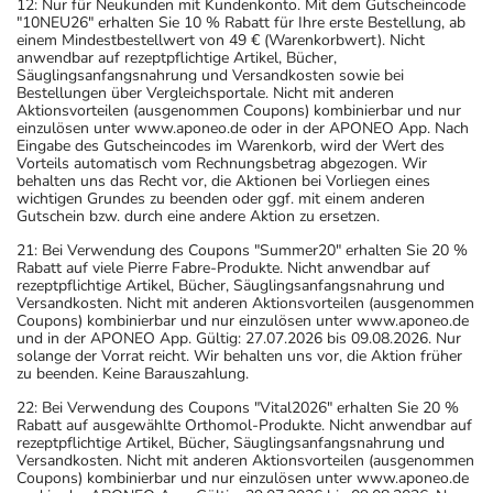
12: Nur für Neukunden mit Kundenkonto. Mit dem Gutscheincode
"10NEU26" erhalten Sie 10 % Rabatt für Ihre erste Bestellung, ab
einem Mindestbestellwert von 49 € (Warenkorbwert). Nicht
anwendbar auf rezeptpflichtige Artikel, Bücher,
Säuglingsanfangsnahrung und Versandkosten sowie bei
Bestellungen über Vergleichsportale. Nicht mit anderen
Aktionsvorteilen (ausgenommen Coupons) kombinierbar und nur
einzulösen unter www.aponeo.de oder in der APONEO App. Nach
Eingabe des Gutscheincodes im Warenkorb, wird der Wert des
Vorteils automatisch vom Rechnungsbetrag abgezogen. Wir
behalten uns das Recht vor, die Aktionen bei Vorliegen eines
wichtigen Grundes zu beenden oder ggf. mit einem anderen
Gutschein bzw. durch eine andere Aktion zu ersetzen.
21: Bei Verwendung des Coupons "Summer20" erhalten Sie 20 %
Rabatt auf viele Pierre Fabre-Produkte. Nicht anwendbar auf
rezeptpflichtige Artikel, Bücher, Säuglingsanfangsnahrung und
Versandkosten. Nicht mit anderen Aktionsvorteilen (ausgenommen
Coupons) kombinierbar und nur einzulösen unter www.aponeo.de
und in der APONEO App. Gültig: 27.07.2026 bis 09.08.2026. Nur
solange der Vorrat reicht. Wir behalten uns vor, die Aktion früher
zu beenden. Keine Barauszahlung.
22: Bei Verwendung des Coupons "Vital2026" erhalten Sie 20 %
Rabatt auf ausgewählte Orthomol-Produkte. Nicht anwendbar auf
rezeptpflichtige Artikel, Bücher, Säuglingsanfangsnahrung und
Versandkosten. Nicht mit anderen Aktionsvorteilen (ausgenommen
Coupons) kombinierbar und nur einzulösen unter www.aponeo.de