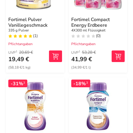
Fortimel Pulver
Fortimel Compact
Vanillegeschmack
Energy Erdbeere
335 g Pulver
4X300 ml Flüssigkeit
(1)
(0)
Pflichtangaben
Pflichtangaben
20,69 €
53,28 €
1
1
UVP
UVP
19,49 €
41,99 €
(58,18 €/1 kg)
(34,99 €/1 l)
-31%
-18%
3
3