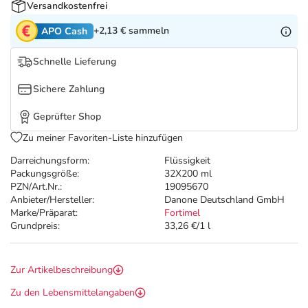
Refluthin, Lasea & Carmenthin Deals
Sport & Fitness
Täglich gut versorgt
Versandkostenfrei
+2,13 €
sammeln
APO Cash
Salus Deals
Tierapotheke
Schnelle Lieferung
Vitamine & Mineralstoffe
Sichere Zahlung
Geprüfter Shop
Marken
Zu meiner Favoriten-Liste hinzufügen
Darreichungsform:
Flüssigkeit
Packungsgröße:
32X200 ml
PZN/Art.Nr.:
19095670
Anbieter/Hersteller:
Danone Deutschland GmbH
Marke/Präparat:
Fortimel
Grundpreis:
33,26 €/1 l
Zur Artikelbeschreibung
Zu den Lebensmittelangaben