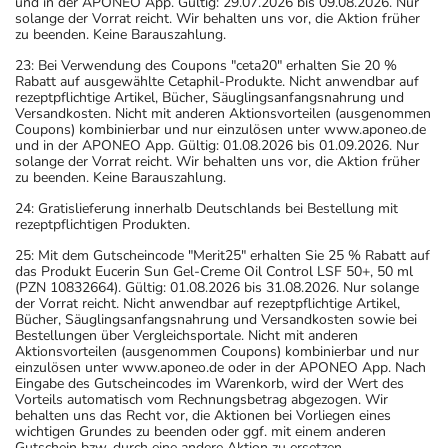
und in der APONEO App. Gültig: 29.07.2026 bis 09.08.2026. Nur
solange der Vorrat reicht. Wir behalten uns vor, die Aktion früher
zu beenden. Keine Barauszahlung.
23: Bei Verwendung des Coupons "ceta20" erhalten Sie 20 %
Rabatt auf ausgewählte Cetaphil-Produkte. Nicht anwendbar auf
rezeptpflichtige Artikel, Bücher, Säuglingsanfangsnahrung und
Versandkosten. Nicht mit anderen Aktionsvorteilen (ausgenommen
Coupons) kombinierbar und nur einzulösen unter www.aponeo.de
und in der APONEO App. Gültig: 01.08.2026 bis 01.09.2026. Nur
solange der Vorrat reicht. Wir behalten uns vor, die Aktion früher
zu beenden. Keine Barauszahlung.
24: Gratislieferung innerhalb Deutschlands bei Bestellung mit
rezeptpflichtigen Produkten.
25: Mit dem Gutscheincode "Merit25" erhalten Sie 25 % Rabatt auf
das Produkt Eucerin Sun Gel-Creme Oil Control LSF 50+, 50 ml
(PZN 10832664). Gültig: 01.08.2026 bis 31.08.2026. Nur solange
der Vorrat reicht. Nicht anwendbar auf rezeptpflichtige Artikel,
Bücher, Säuglingsanfangsnahrung und Versandkosten sowie bei
Bestellungen über Vergleichsportale. Nicht mit anderen
Aktionsvorteilen (ausgenommen Coupons) kombinierbar und nur
einzulösen unter www.aponeo.de oder in der APONEO App. Nach
Eingabe des Gutscheincodes im Warenkorb, wird der Wert des
Vorteils automatisch vom Rechnungsbetrag abgezogen. Wir
behalten uns das Recht vor, die Aktionen bei Vorliegen eines
wichtigen Grundes zu beenden oder ggf. mit einem anderen
Gutschein bzw. durch eine andere Aktion zu ersetzen.