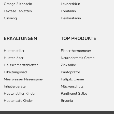
Omega 3 Kapseln
Levocetirizin
Laktase Tabletten
Loratadin
Ginseng
Desloratadin
ERKÄLTUNGEN
TOP PRODUKTE
Hustenstiller
Fieberthermometer
Hustenlöser
Neurodermitis Creme
Halsschmerztabletten
Zinksalbe
Erkältungsbad
Pantoprazol
Meerwasser Nasenspray
Fußpilz Creme
Inhaliergeräte
Mückenschutz
Hustenstiller Kinder
Panthenol Salbe
Hustensaft Kinder
Bryonia