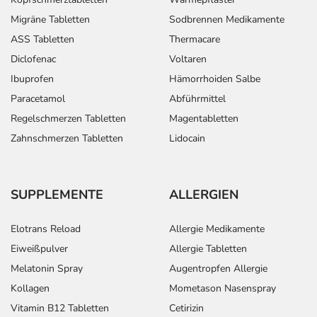
Migräne Tabletten
Sodbrennen Medikamente
ASS Tabletten
Thermacare
Diclofenac
Voltaren
Ibuprofen
Hämorrhoiden Salbe
Paracetamol
Abführmittel
Regelschmerzen Tabletten
Magentabletten
Zahnschmerzen Tabletten
Lidocain
SUPPLEMENTE
ALLERGIEN
Elotrans Reload
Allergie Medikamente
Eiweißpulver
Allergie Tabletten
Melatonin Spray
Augentropfen Allergie
Kollagen
Mometason Nasenspray
Vitamin B12 Tabletten
Cetirizin