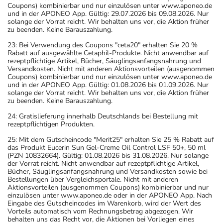
Coupons) kombinierbar und nur einzulösen unter www.aponeo.de
und in der APONEO App. Gültig: 29.07.2026 bis 09.08.2026. Nur
solange der Vorrat reicht. Wir behalten uns vor, die Aktion früher
zu beenden. Keine Barauszahlung.
23: Bei Verwendung des Coupons "ceta20" erhalten Sie 20 %
Rabatt auf ausgewählte Cetaphil-Produkte. Nicht anwendbar auf
rezeptpflichtige Artikel, Bücher, Säuglingsanfangsnahrung und
Versandkosten. Nicht mit anderen Aktionsvorteilen (ausgenommen
Coupons) kombinierbar und nur einzulösen unter www.aponeo.de
und in der APONEO App. Gültig: 01.08.2026 bis 01.09.2026. Nur
solange der Vorrat reicht. Wir behalten uns vor, die Aktion früher
zu beenden. Keine Barauszahlung.
24: Gratislieferung innerhalb Deutschlands bei Bestellung mit
rezeptpflichtigen Produkten.
25: Mit dem Gutscheincode "Merit25" erhalten Sie 25 % Rabatt auf
das Produkt Eucerin Sun Gel-Creme Oil Control LSF 50+, 50 ml
(PZN 10832664). Gültig: 01.08.2026 bis 31.08.2026. Nur solange
der Vorrat reicht. Nicht anwendbar auf rezeptpflichtige Artikel,
Bücher, Säuglingsanfangsnahrung und Versandkosten sowie bei
Bestellungen über Vergleichsportale. Nicht mit anderen
Aktionsvorteilen (ausgenommen Coupons) kombinierbar und nur
einzulösen unter www.aponeo.de oder in der APONEO App. Nach
Eingabe des Gutscheincodes im Warenkorb, wird der Wert des
Vorteils automatisch vom Rechnungsbetrag abgezogen. Wir
behalten uns das Recht vor, die Aktionen bei Vorliegen eines