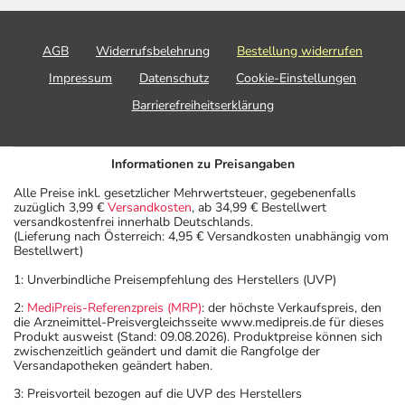
AGB
Widerrufsbelehrung
Bestellung widerrufen
Impressum
Datenschutz
Cookie-Einstellungen
Barrierefreiheitserklärung
Informationen zu Preisangaben
Alle Preise inkl. gesetzlicher Mehrwertsteuer, gegebenenfalls
zuzüglich 3,99 €
Versandkosten
, ab 34,99 € Bestellwert
versandkostenfrei innerhalb Deutschlands.
(Lieferung nach Österreich: 4,95 € Versandkosten unabhängig vom
Bestellwert)
1: Unverbindliche Preisempfehlung des Herstellers (UVP)
2:
MediPreis-Referenzpreis (MRP)
: der höchste Verkaufspreis, den
die Arzneimittel-Preisvergleichsseite www.medipreis.de für dieses
Produkt ausweist (Stand: 09.08.2026). Produktpreise können sich
zwischenzeitlich geändert und damit die Rangfolge der
Versandapotheken geändert haben.
3: Preisvorteil bezogen auf die UVP des Herstellers