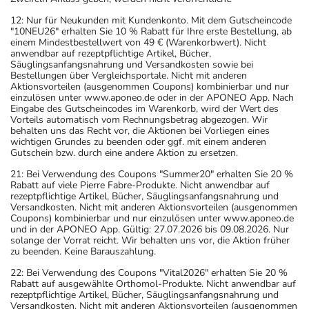
12: Nur für Neukunden mit Kundenkonto. Mit dem Gutscheincode
"10NEU26" erhalten Sie 10 % Rabatt für Ihre erste Bestellung, ab
einem Mindestbestellwert von 49 € (Warenkorbwert). Nicht
anwendbar auf rezeptpflichtige Artikel, Bücher,
Säuglingsanfangsnahrung und Versandkosten sowie bei
Bestellungen über Vergleichsportale. Nicht mit anderen
Aktionsvorteilen (ausgenommen Coupons) kombinierbar und nur
einzulösen unter www.aponeo.de oder in der APONEO App. Nach
Eingabe des Gutscheincodes im Warenkorb, wird der Wert des
Vorteils automatisch vom Rechnungsbetrag abgezogen. Wir
behalten uns das Recht vor, die Aktionen bei Vorliegen eines
wichtigen Grundes zu beenden oder ggf. mit einem anderen
Gutschein bzw. durch eine andere Aktion zu ersetzen.
21: Bei Verwendung des Coupons "Summer20" erhalten Sie 20 %
Rabatt auf viele Pierre Fabre-Produkte. Nicht anwendbar auf
rezeptpflichtige Artikel, Bücher, Säuglingsanfangsnahrung und
Versandkosten. Nicht mit anderen Aktionsvorteilen (ausgenommen
Coupons) kombinierbar und nur einzulösen unter www.aponeo.de
und in der APONEO App. Gültig: 27.07.2026 bis 09.08.2026. Nur
solange der Vorrat reicht. Wir behalten uns vor, die Aktion früher
zu beenden. Keine Barauszahlung.
22: Bei Verwendung des Coupons "Vital2026" erhalten Sie 20 %
Rabatt auf ausgewählte Orthomol-Produkte. Nicht anwendbar auf
rezeptpflichtige Artikel, Bücher, Säuglingsanfangsnahrung und
Versandkosten. Nicht mit anderen Aktionsvorteilen (ausgenommen