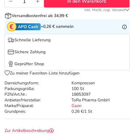
Refluthin, Lasea & Carmenthin Deals
Sport & Fitness
Täglich gut versorgt
In den Warenkorb
inkl. MwSt. zzgl. Versand
Versandkostenfrei ab 34,99 €
Salus Deals
Tierapotheke
+0,26 €
sammeln
APO Cash
Vitamine & Mineralstoffe
Schnelle Lieferung
Sichere Zahlung
Marken
Geprüfter Shop
Zu meiner Favoriten-Liste hinzufügen
Darreichungsform:
Kompressen
Packungsgröße:
100 St
PZN/Art.Nr.:
18853097
Anbieter/Hersteller:
ToRa Pharma GmbH
Marke/Präparat:
Gazin
Grundpreis:
0,26 €/1 St
Zur Artikelbeschreibung