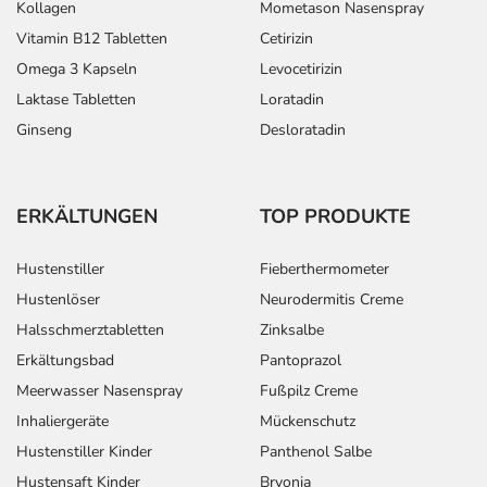
Kollagen
Mometason Nasenspray
Vitamin B12 Tabletten
Cetirizin
Omega 3 Kapseln
Levocetirizin
Laktase Tabletten
Loratadin
Ginseng
Desloratadin
ERKÄLTUNGEN
TOP PRODUKTE
Hustenstiller
Fieberthermometer
Hustenlöser
Neurodermitis Creme
Halsschmerztabletten
Zinksalbe
Erkältungsbad
Pantoprazol
Meerwasser Nasenspray
Fußpilz Creme
Inhaliergeräte
Mückenschutz
Hustenstiller Kinder
Panthenol Salbe
Hustensaft Kinder
Bryonia