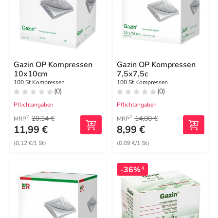
Gazin OP Kompressen
Gazin OP Kompressen
10x10cm
7,5x7,5c
100 St Kompressen
100 St Kompressen
(0)
(0)
Pflichtangaben
Pflichtangaben
20,34 €
14,00 €
2
2
MRP
MRP
11,99 €
8,99 €
(0,12 €/1 St)
(0,09 €/1 St)
-36%
4