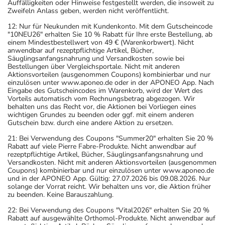
Auffälligkeiten oder Hinweise festgestellt werden, die insoweit zu
Zweifeln Anlass geben, werden nicht veröffentlicht.
12: Nur für Neukunden mit Kundenkonto. Mit dem Gutscheincode
"10NEU26" erhalten Sie 10 % Rabatt für Ihre erste Bestellung, ab
einem Mindestbestellwert von 49 € (Warenkorbwert). Nicht
anwendbar auf rezeptpflichtige Artikel, Bücher,
Säuglingsanfangsnahrung und Versandkosten sowie bei
Bestellungen über Vergleichsportale. Nicht mit anderen
Aktionsvorteilen (ausgenommen Coupons) kombinierbar und nur
einzulösen unter www.aponeo.de oder in der APONEO App. Nach
Eingabe des Gutscheincodes im Warenkorb, wird der Wert des
Vorteils automatisch vom Rechnungsbetrag abgezogen. Wir
behalten uns das Recht vor, die Aktionen bei Vorliegen eines
wichtigen Grundes zu beenden oder ggf. mit einem anderen
Gutschein bzw. durch eine andere Aktion zu ersetzen.
21: Bei Verwendung des Coupons "Summer20" erhalten Sie 20 %
Rabatt auf viele Pierre Fabre-Produkte. Nicht anwendbar auf
rezeptpflichtige Artikel, Bücher, Säuglingsanfangsnahrung und
Versandkosten. Nicht mit anderen Aktionsvorteilen (ausgenommen
Coupons) kombinierbar und nur einzulösen unter www.aponeo.de
und in der APONEO App. Gültig: 27.07.2026 bis 09.08.2026. Nur
solange der Vorrat reicht. Wir behalten uns vor, die Aktion früher
zu beenden. Keine Barauszahlung.
22: Bei Verwendung des Coupons "Vital2026" erhalten Sie 20 %
Rabatt auf ausgewählte Orthomol-Produkte. Nicht anwendbar auf