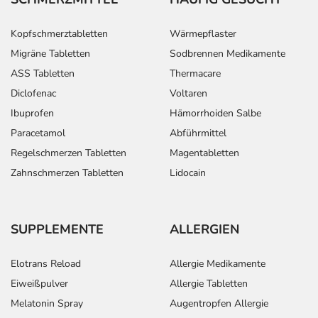
Kopfschmerztabletten
Wärmepflaster
Migräne Tabletten
Sodbrennen Medikamente
ASS Tabletten
Thermacare
Diclofenac
Voltaren
Ibuprofen
Hämorrhoiden Salbe
Paracetamol
Abführmittel
Regelschmerzen Tabletten
Magentabletten
Zahnschmerzen Tabletten
Lidocain
SUPPLEMENTE
ALLERGIEN
Elotrans Reload
Allergie Medikamente
Eiweißpulver
Allergie Tabletten
Melatonin Spray
Augentropfen Allergie