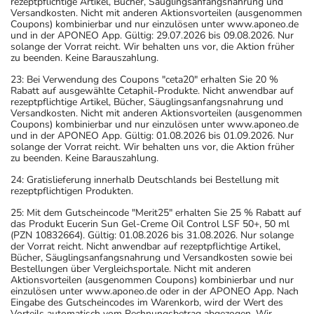
rezeptpflichtige Artikel, Bücher, Säuglingsanfangsnahrung und
Versandkosten. Nicht mit anderen Aktionsvorteilen (ausgenommen
Coupons) kombinierbar und nur einzulösen unter www.aponeo.de
und in der APONEO App. Gültig: 29.07.2026 bis 09.08.2026. Nur
solange der Vorrat reicht. Wir behalten uns vor, die Aktion früher
zu beenden. Keine Barauszahlung.
23: Bei Verwendung des Coupons "ceta20" erhalten Sie 20 %
Rabatt auf ausgewählte Cetaphil-Produkte. Nicht anwendbar auf
rezeptpflichtige Artikel, Bücher, Säuglingsanfangsnahrung und
Versandkosten. Nicht mit anderen Aktionsvorteilen (ausgenommen
Coupons) kombinierbar und nur einzulösen unter www.aponeo.de
und in der APONEO App. Gültig: 01.08.2026 bis 01.09.2026. Nur
solange der Vorrat reicht. Wir behalten uns vor, die Aktion früher
zu beenden. Keine Barauszahlung.
24: Gratislieferung innerhalb Deutschlands bei Bestellung mit
rezeptpflichtigen Produkten.
25: Mit dem Gutscheincode "Merit25" erhalten Sie 25 % Rabatt auf
das Produkt Eucerin Sun Gel-Creme Oil Control LSF 50+, 50 ml
(PZN 10832664). Gültig: 01.08.2026 bis 31.08.2026. Nur solange
der Vorrat reicht. Nicht anwendbar auf rezeptpflichtige Artikel,
Bücher, Säuglingsanfangsnahrung und Versandkosten sowie bei
Bestellungen über Vergleichsportale. Nicht mit anderen
Aktionsvorteilen (ausgenommen Coupons) kombinierbar und nur
einzulösen unter www.aponeo.de oder in der APONEO App. Nach
Eingabe des Gutscheincodes im Warenkorb, wird der Wert des
Vorteils automatisch vom Rechnungsbetrag abgezogen. Wir