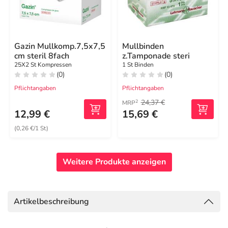
Gazin Mullkomp.7,5x7,5
Mullbinden
cm steril 8fach
z.Tamponade steri
25X2 St Kompressen
1 St Binden
(0)
(0)
Pflichtangaben
Pflichtangaben
24,37 €
2
MRP
12,99 €
15,69 €
(0,26 €/1 St)
Weitere Produkte anzeigen
Artikelbeschreibung