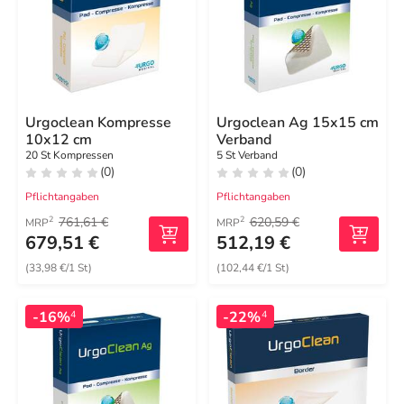
Urgoclean Kompresse
Urgoclean Ag 15x15 cm
10x12 cm
Verband
20 St Kompressen
5 St Verband
(0)
(0)
Pflichtangaben
Pflichtangaben
761,61 €
620,59 €
2
2
MRP
MRP
679,51 €
512,19 €
(33,98 €/1 St)
(102,44 €/1 St)
-16%
-22%
4
4