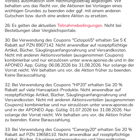
Vorteils automatisch vom Rechnungsbetrag abgezogen. Wir
behalten uns das Recht vor, die Aktionen bei Vorliegen eines
wichtigen Grundes zu beenden oder ggf. mit einem anderen
Gutschein bzw. durch eine andere Aktion zu ersetzen.
26: Es gelten die aktuellen
Teilnahmebedingungen
. Nicht bei
Bestellungen über Vergleichsportale.
30: Bei Verwendung des Coupons "Ciclopoli5" erhalten Sie 5 €
Rabatt auf PZN 8907142. Nicht anwendbar auf rezeptpflichtige
Artikel, Bücher, Säuglingsanfangsnahrung und Versandkosten.
Nicht mit anderen Aktionsvorteilen (ausgenommen Coupons)
kombinierbar und nur einzulösen unter www.aponeo.de und in der
APONEO App. Gültig: 06.08.2026 bis 31.08.2026. Nur solange der
Vorrat reicht. Wir behalten uns vor, die Aktion früher zu beenden.
Keine Barauszahlung.
32: Bei Verwendung des Coupons "HP20" erhalten Sie 20 %
Rabatt auf viele Hansaplast-Produkte. Nicht anwendbar auf
rezeptpflichtige Artikel, Bücher, Säuglingsanfangsnahrung und
Versandkosten. Nicht mit anderen Aktionsvorteilen (ausgenommen
Coupons) kombinierbar und nur einzulösen unter www.aponeo.de
und in der APONEO App. Gültig: 01.07.2026 bis 31.08.2026. Nur
solange der Vorrat reicht. Wir behalten uns vor, die Aktion früher
zu beenden. Keine Barauszahlung.
33: Bei Verwendung des Coupons "Canergy20" erhalten Sie 20 %
Rabatt auf PZN 19658110. Nicht anwendbar auf rezeptpflichtige
Artikel, Bücher, Säuglingsanfangsnahrung und Versandkosten.