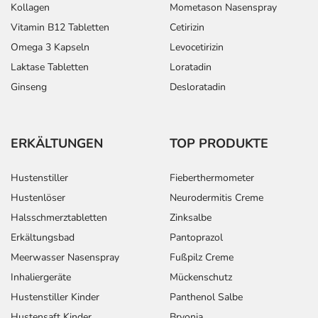
Kollagen
Mometason Nasenspray
Vitamin B12 Tabletten
Cetirizin
Omega 3 Kapseln
Levocetirizin
Laktase Tabletten
Loratadin
Ginseng
Desloratadin
ERKÄLTUNGEN
TOP PRODUKTE
Hustenstiller
Fieberthermometer
Hustenlöser
Neurodermitis Creme
Halsschmerztabletten
Zinksalbe
Erkältungsbad
Pantoprazol
Meerwasser Nasenspray
Fußpilz Creme
Inhaliergeräte
Mückenschutz
Hustenstiller Kinder
Panthenol Salbe
Hustensaft Kinder
Bryonia