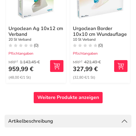
Urgoclean Ag 10x12 cm
Urgoclean Border
Verband
10x10 cm Wundauflage
20 St Verband
10 St Verband
(0)
(0)
Pflichtangaben
Pflichtangaben
1.143,45 €
421,49 €
2
2
MRP
MRP
959,99 €
327,99 €
(48,00 €/1 St)
(32,80 €/1 St)
Weitere Produkte anzeigen
Artikelbeschreibung