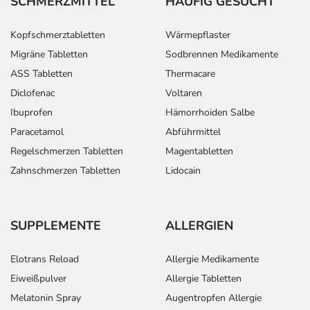
SCHMERZMITTEL
HÄUFIG GESUCHT
Kopfschmerztabletten
Wärmepflaster
Migräne Tabletten
Sodbrennen Medikamente
ASS Tabletten
Thermacare
Diclofenac
Voltaren
Ibuprofen
Hämorrhoiden Salbe
Paracetamol
Abführmittel
Regelschmerzen Tabletten
Magentabletten
Zahnschmerzen Tabletten
Lidocain
SUPPLEMENTE
ALLERGIEN
Elotrans Reload
Allergie Medikamente
Eiweißpulver
Allergie Tabletten
Melatonin Spray
Augentropfen Allergie