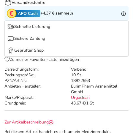
Refluthin, Lasea & Carmenthin Deals
Sport & Fitness
Täglich gut versorgt
Versandkostenfrei
+4,37 €
sammeln
APO Cash
Salus Deals
Tierapotheke
Schnelle Lieferung
Vitamine & Mineralstoffe
Sichere Zahlung
Geprüfter Shop
Marken
Zu meiner Favoriten-Liste hinzufügen
Darreichungsform:
Verband
Packungsgröße:
10 St
PZN/Art.Nr.:
18822553
Anbieter/Hersteller:
EurimPharm Arzneimittel
GmbH
Marke/Präparat:
Urgoclean
Grundpreis:
43,67 €/1 St
Zur Artikelbeschreibung
Bei diesem Artikel handelt es sich um ein Medizinprodukt.