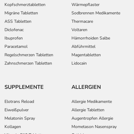
Kopfschmerztabletten
Wärmepflaster
Migräne Tabletten
Sodbrennen Medikamente
ASS Tabletten
Thermacare
Diclofenac
Voltaren
Ibuprofen
Hämorrhoiden Salbe
Paracetamol
Abführmittel
Regelschmerzen Tabletten
Magentabletten
Zahnschmerzen Tabletten
Lidocain
SUPPLEMENTE
ALLERGIEN
Elotrans Reload
Allergie Medikamente
Eiweißpulver
Allergie Tabletten
Melatonin Spray
Augentropfen Allergie
Kollagen
Mometason Nasenspray