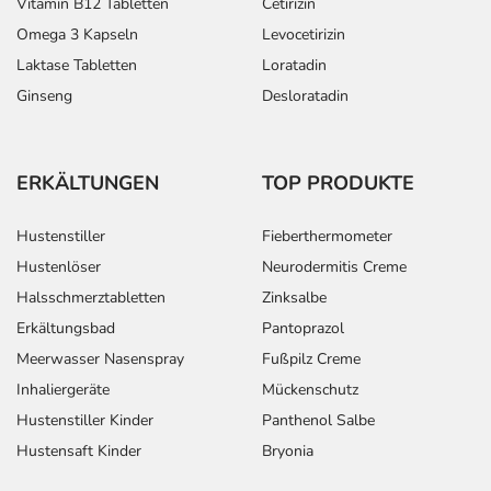
Vitamin B12 Tabletten
Cetirizin
Omega 3 Kapseln
Levocetirizin
Laktase Tabletten
Loratadin
Ginseng
Desloratadin
ERKÄLTUNGEN
TOP PRODUKTE
Hustenstiller
Fieberthermometer
Hustenlöser
Neurodermitis Creme
Halsschmerztabletten
Zinksalbe
Erkältungsbad
Pantoprazol
Meerwasser Nasenspray
Fußpilz Creme
Inhaliergeräte
Mückenschutz
Hustenstiller Kinder
Panthenol Salbe
Hustensaft Kinder
Bryonia