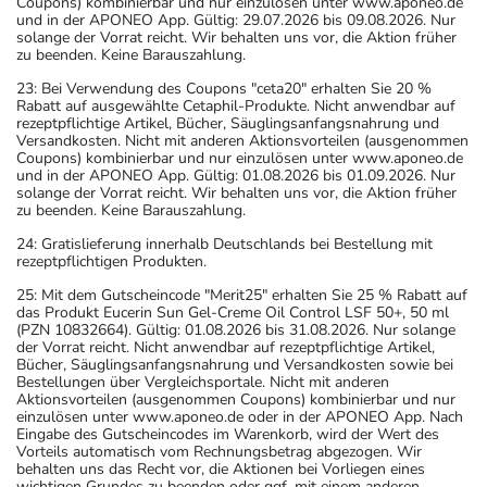
Coupons) kombinierbar und nur einzulösen unter www.aponeo.de
und in der APONEO App. Gültig: 29.07.2026 bis 09.08.2026. Nur
solange der Vorrat reicht. Wir behalten uns vor, die Aktion früher
zu beenden. Keine Barauszahlung.
23: Bei Verwendung des Coupons "ceta20" erhalten Sie 20 %
Rabatt auf ausgewählte Cetaphil-Produkte. Nicht anwendbar auf
rezeptpflichtige Artikel, Bücher, Säuglingsanfangsnahrung und
Versandkosten. Nicht mit anderen Aktionsvorteilen (ausgenommen
Coupons) kombinierbar und nur einzulösen unter www.aponeo.de
und in der APONEO App. Gültig: 01.08.2026 bis 01.09.2026. Nur
solange der Vorrat reicht. Wir behalten uns vor, die Aktion früher
zu beenden. Keine Barauszahlung.
24: Gratislieferung innerhalb Deutschlands bei Bestellung mit
rezeptpflichtigen Produkten.
25: Mit dem Gutscheincode "Merit25" erhalten Sie 25 % Rabatt auf
das Produkt Eucerin Sun Gel-Creme Oil Control LSF 50+, 50 ml
(PZN 10832664). Gültig: 01.08.2026 bis 31.08.2026. Nur solange
der Vorrat reicht. Nicht anwendbar auf rezeptpflichtige Artikel,
Bücher, Säuglingsanfangsnahrung und Versandkosten sowie bei
Bestellungen über Vergleichsportale. Nicht mit anderen
Aktionsvorteilen (ausgenommen Coupons) kombinierbar und nur
einzulösen unter www.aponeo.de oder in der APONEO App. Nach
Eingabe des Gutscheincodes im Warenkorb, wird der Wert des
Vorteils automatisch vom Rechnungsbetrag abgezogen. Wir
behalten uns das Recht vor, die Aktionen bei Vorliegen eines
wichtigen Grundes zu beenden oder ggf. mit einem anderen