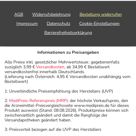
AGB
Widerrufsbelehrung
Bestellung widerrufen
Impressum
Datenschutz
Cookie-Einstellungen
Barrierefreiheitserklärung
Informationen zu Preisangaben
Alle Preise inkl. gesetzlicher Mehrwertsteuer, gegebenenfalls
zuzüglich 3,99 €
Versandkosten
, ab 34,99 € Bestellwert
versandkostenfrei innerhalb Deutschlands.
(Lieferung nach Österreich: 4,95 € Versandkosten unabhängig vom
Bestellwert)
1: Unverbindliche Preisempfehlung des Herstellers (UVP)
2:
MediPreis-Referenzpreis (MRP)
: der höchste Verkaufspreis, den
die Arzneimittel-Preisvergleichsseite www.medipreis.de für dieses
Produkt ausweist (Stand: 08.08.2026). Produktpreise können sich
zwischenzeitlich geändert und damit die Rangfolge der
Versandapotheken geändert haben.
3: Preisvorteil bezogen auf die UVP des Herstellers