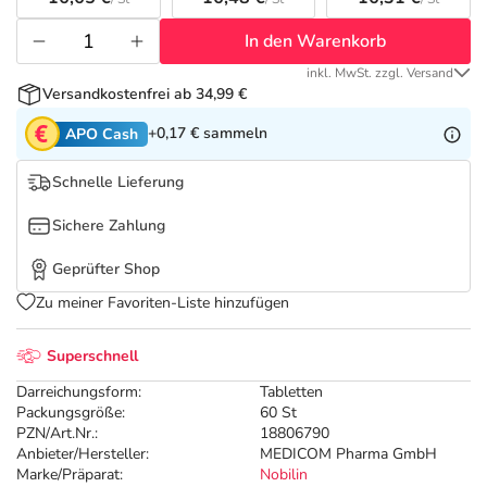
Refluthin, Lasea & Carmenthin Deals
Sport & Fitness
Täglich gut versorgt
In den Warenkorb
Salus Deals
Tierapotheke
inkl. MwSt. zzgl. Versand
Versandkostenfrei ab 34,99 €
Vitamine & Mineralstoffe
+0,17 €
sammeln
APO Cash
Schnelle Lieferung
Marken
Sichere Zahlung
Geprüfter Shop
Zu meiner Favoriten-Liste hinzufügen
Superschnell
Darreichungsform:
Tabletten
Packungsgröße:
60 St
PZN/Art.Nr.:
18806790
Anbieter/Hersteller:
MEDICOM Pharma GmbH
Marke/Präparat:
Nobilin