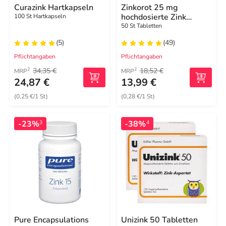
Curazink Hartkapseln
Zinkorot 25 mg
hochdosierte Zink
100 St Hartkapseln
Tabletten
50 St Tabletten
(5)
(49)
Pflichtangaben
Pflichtangaben
34,35 €
18,52 €
2
2
MRP
MRP
24,87 €
13,99 €
(0,25 €/1 St)
(0,28 €/1 St)
-23%
-38%
3
4
Pure Encapsulations
Unizink 50 Tabletten