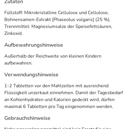
Zutaten
* Zink trägt zu einer normalen Funktion des Immunsystems bei. Zink trägt
Füllstoff: Mikrokristalline Cellulose und Cellulose,
dazu bei, die Zellen vor oxidativem Stress zu schützen. Zink hat eine Funktion
Bohnensamen-Extrakt [Phaseolus vulgaris] (25 %),
bei der Zellteilung. Zink trägt zu einem normalen Stoffwechsel von
Trennmittel: Magnesiumsalze der Speisefettsäuren,
Makronährstoffen bei. Zink trägt zu einem normalen Vitamin-A-Stoffwechsel
Zinkoxid.
bei. Zink trägt zu einem normalen Fettsäurestoffwechsel bei. Zink trägt zu
Aufbewahrungshinweise
einem normalen Säure-Basen-Stoffwechsel bei. Zink trägt zu einem normalen
Kohlenhydrat-Stoffwechsel bei. Zink trägt zu einer normalen Eiweißsynthese
Außerhalb der Reichweite von kleinen Kindern
bei.
aufbewahren.
Anwendung
Verwendungshinweise
1-2 Tabletten vor den Mahlzeiten mit ausreichend
Flüssigkeit unzerkaut einnehmen. Damit der Tagesbedarf
1-2 Tabletten vor den Mahlzeiten mit ausreichend
an Kohlenhydraten und Kalorien gedeckt wird, dürfen
Flüssigkeit unzerkaut einnehmen. Damit der Tagesbedarf
maximal 6 Tabletten pro Tag eingenommen werden.
an Kohlenhydraten und Kalorien gedeckt wird, dürfen
maximal 6 Tabletten pro Tag eingenommen werden.
Adresse des Lebensmittel-Unternehmens
Gebrauchshinweise
MEDICOM Pharma GmbH
Zum Lausebrink 12