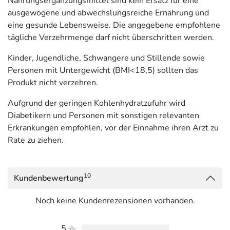
Nahrungsergänzungsmittel sind kein Ersatz für eine
31832 Springe
ausgewogene und abwechslungsreiche Ernährung und
eine gesunde Lebensweise. Die angegebene empfohlene
Informationen zu diesem Lebensmittel (wie z. B. Zutaten,
tägliche Verzehrmenge darf nicht überschritten werden.
Allergene) sind bei den Lebensmittelangaben als pdf
hinterlegt. (oben)
Kinder, Jugendliche, Schwangere und Stillende sowie
Personen mit Untergewicht (BMI<18,5) sollten das
Produkt nicht verzehren.
Aufgrund der geringen Kohlenhydratzufuhr wird
Diabetikern und Personen mit sonstigen relevanten
Erkrankungen empfohlen, vor der Einnahme ihren Arzt zu
Rate zu ziehen.
10
Kundenbewertung
Noch keine Kundenrezensionen vorhanden.
5