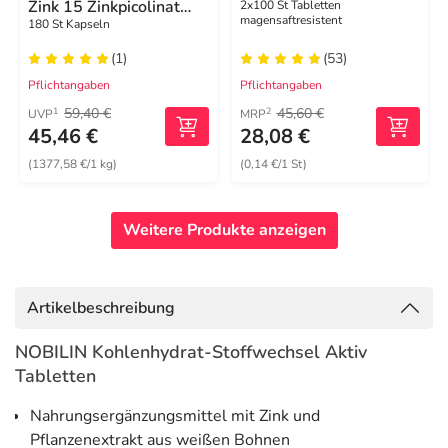
Zink 15 Zinkpicolinat
2x100 St Tabletten
magensaftresistent
Kapseln
180 St Kapseln
(1)
(53)
Pflichtangaben
Pflichtangaben
59,40 €
45,60 €
1
2
UVP
MRP
45,46 €
28,08 €
(1377,58 €/1 kg)
(0,14 €/1 St)
Weitere Produkte anzeigen
Artikelbeschreibung
NOBILIN Kohlenhydrat-Stoffwechsel Aktiv
Tabletten
Nahrungsergänzungsmittel mit Zink und
Pflanzenextrakt aus weißen Bohnen