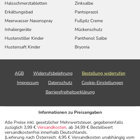
Halsschmerztabletten
Zinksalbe
Erkältungsbad
Pantoprazol
Meerwasser Nasenspray
Fußpilz Creme
Inhaliergeräte
Mückenschutz
Hustenstiller Kinder
Panthenol Salbe
Hustensaft Kinder
Bryonia
AGB
Widerrufsbelehrung
Bestellung widerrufen
Impressum
Datenschutz
Cookie-Einstellungen
Barrierefreiheitserklärung
Informationen zu Preisangaben
Alle Preise inkl. gesetzlicher Mehrwertsteuer, gegebenenfalls
zuzüglich 3,99 €
Versandkosten
, ab 34,99 € Bestellwert
versandkostenfrei innerhalb Deutschlands.
(Lieferung nach Österreich: 4,95 € Versandkosten unabhängig vom