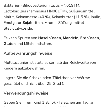
Informationen zu diesem Lebensmittel (wie z. B. Zutaten,
Bakterien (Bifidobacterium lactis HN019TM,
Allergene) sind bei den Lebensmittelangaben als pdf
Lactobacillus rhamnosus HN001TM), Süßungsmittel
hinterlegt. (oben)
Maltit, Kakaomasse (40 %), Kakaobutter (11,5 %), Inulin,
Emulgator
Soja
lecithin, Aroma, Süßungsmittel
Steviolglycoside.
Es kann Spuren von
Haselnüssen, Mandeln, Erdnüssen,
Gluten
und
Milch
enthalten.
Aufbewahrungshinweise
Multilac Junior ist stets außerhalb der Reichweite von
Kindern aufzubewahren.
Lagern Sie die Schokoladen-Täfelchen vor Wärme
geschützt und nicht über 25 Grad C.
Verwendungshinweise
Geben Sie Ihrem Kind 1 Schoki-Täfelchen am Tag, am