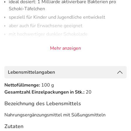
ideal dosiert: 1 Milliarde aktivierbare Bakterien pro
Schoki-Täfelchen
speziell für Kinder und Jugendliche entwickelt
aber auch für Erwachsene geeignet
mit hochwertiger dunkler Schokolade
mit viel Kakobutter und Kakaomasse
Mehr anzeigen
kein zugesetzter Zucker
gesüßt mit Maltit und Stevia
hergestellt in Europa, ohne Gentechnik
Lebensmittelangaben
ohne Palmöl
Nettofüllmenge:
vegan
100 g
Gesamtzahl Einzelpackungen in Stk.:
20
Adresse des Lebensmittel-Unternehmens
Bezeichnung des Lebensmittels
Unilab GmbH
Nahrungsergänzungsmittel mit Süßungsmitteln
Kurfürstendamm 14
10719 Berlin
Zutaten