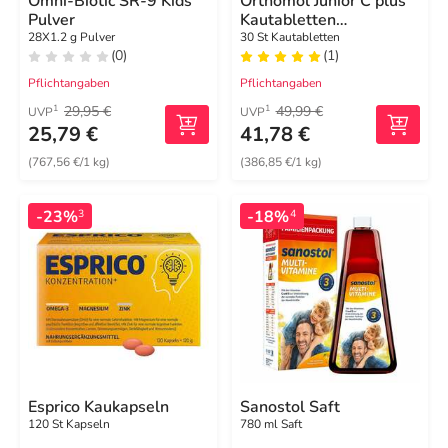
Omni-Biotic SR-9 Kids
Orthomol Junior C plus
Pulver
Kautabletten
Mandarine-Orange
28X1.2 g Pulver
30 St Kautabletten
(0)
(1)
Pflichtangaben
Pflichtangaben
29,95 €
49,99 €
1
1
UVP
UVP
25,79 €
41,78 €
(767,56 €/1 kg)
(386,85 €/1 kg)
-23%
-18%
3
4
Esprico Kaukapseln
Sanostol Saft
120 St Kapseln
780 ml Saft