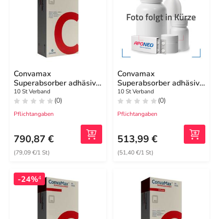
Convamax
Convamax
Superabsorber adhäsiv
Superabsorber adhäsiv
20x20 cm
10x20 cm
10 St Verband
10 St Verband
(0)
(0)
Pflichtangaben
Pflichtangaben
790,87 €
513,99 €
(79,09 €/1 St)
(51,40 €/1 St)
-24%
4