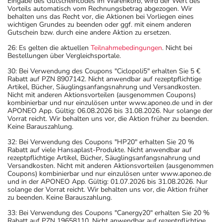
Eingabe des Gutscheincodes im Warenkorb, wird der Wert des
Vorteils automatisch vom Rechnungsbetrag abgezogen. Wir
behalten uns das Recht vor, die Aktionen bei Vorliegen eines
wichtigen Grundes zu beenden oder ggf. mit einem anderen
Gutschein bzw. durch eine andere Aktion zu ersetzen.
26: Es gelten die aktuellen
Teilnahmebedingungen
. Nicht bei
Bestellungen über Vergleichsportale.
30: Bei Verwendung des Coupons "Ciclopoli5" erhalten Sie 5 €
Rabatt auf PZN 8907142. Nicht anwendbar auf rezeptpflichtige
Artikel, Bücher, Säuglingsanfangsnahrung und Versandkosten.
Nicht mit anderen Aktionsvorteilen (ausgenommen Coupons)
kombinierbar und nur einzulösen unter www.aponeo.de und in der
APONEO App. Gültig: 06.08.2026 bis 31.08.2026. Nur solange der
Vorrat reicht. Wir behalten uns vor, die Aktion früher zu beenden.
Keine Barauszahlung.
32: Bei Verwendung des Coupons "HP20" erhalten Sie 20 %
Rabatt auf viele Hansaplast-Produkte. Nicht anwendbar auf
rezeptpflichtige Artikel, Bücher, Säuglingsanfangsnahrung und
Versandkosten. Nicht mit anderen Aktionsvorteilen (ausgenommen
Coupons) kombinierbar und nur einzulösen unter www.aponeo.de
und in der APONEO App. Gültig: 01.07.2026 bis 31.08.2026. Nur
solange der Vorrat reicht. Wir behalten uns vor, die Aktion früher
zu beenden. Keine Barauszahlung.
33: Bei Verwendung des Coupons "Canergy20" erhalten Sie 20 %
Rabatt auf PZN 19658110. Nicht anwendbar auf rezeptpflichtige