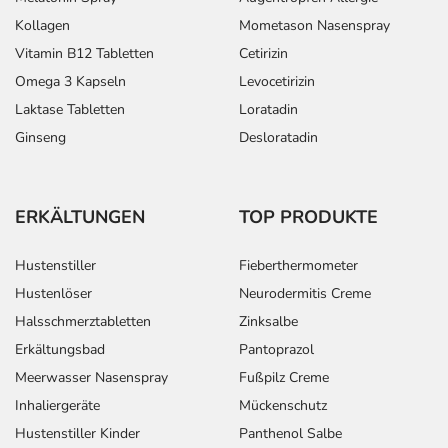
Kollagen
Mometason Nasenspray
Vitamin B12 Tabletten
Cetirizin
Omega 3 Kapseln
Levocetirizin
Laktase Tabletten
Loratadin
Ginseng
Desloratadin
ERKÄLTUNGEN
TOP PRODUKTE
Hustenstiller
Fieberthermometer
Hustenlöser
Neurodermitis Creme
Halsschmerztabletten
Zinksalbe
Erkältungsbad
Pantoprazol
Meerwasser Nasenspray
Fußpilz Creme
Inhaliergeräte
Mückenschutz
Hustenstiller Kinder
Panthenol Salbe