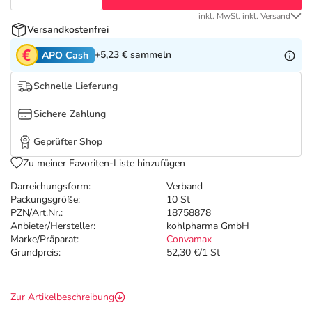
Refluthin, Lasea & Carmenthin Deals
Sport & Fitness
Täglich gut versorgt
inkl. MwSt. inkl. Versand
Versandkostenfrei
Salus Deals
Tierapotheke
+5,23 €
sammeln
APO Cash
Vitamine & Mineralstoffe
Schnelle Lieferung
Sichere Zahlung
Marken
Geprüfter Shop
Zu meiner Favoriten-Liste hinzufügen
Darreichungsform:
Verband
Packungsgröße:
10 St
PZN/Art.Nr.:
18758878
Anbieter/Hersteller:
kohlpharma GmbH
Marke/Präparat:
Convamax
Grundpreis:
52,30 €/1 St
Zur Artikelbeschreibung