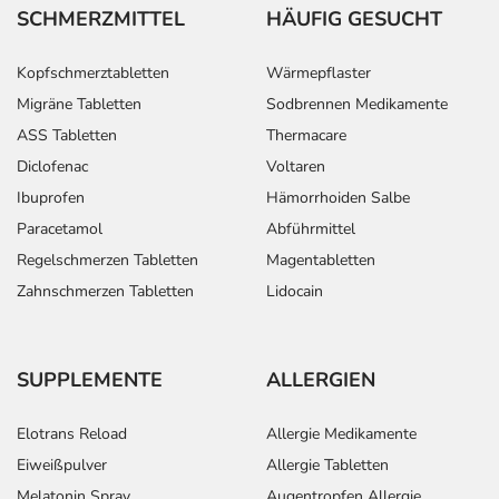
SCHMERZMITTEL
HÄUFIG GESUCHT
Kopfschmerztabletten
Wärmepflaster
Migräne Tabletten
Sodbrennen Medikamente
ASS Tabletten
Thermacare
Diclofenac
Voltaren
Ibuprofen
Hämorrhoiden Salbe
Paracetamol
Abführmittel
Regelschmerzen Tabletten
Magentabletten
Zahnschmerzen Tabletten
Lidocain
SUPPLEMENTE
ALLERGIEN
Elotrans Reload
Allergie Medikamente
Eiweißpulver
Allergie Tabletten
Melatonin Spray
Augentropfen Allergie