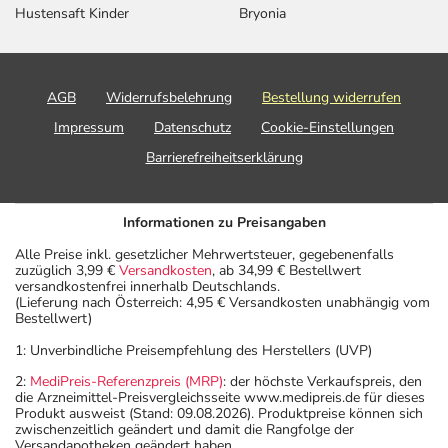
Hustensaft Kinder
Bryonia
AGB
Widerrufsbelehrung
Bestellung widerrufen
Impressum
Datenschutz
Cookie-Einstellungen
Barrierefreiheitserklärung
Informationen zu Preisangaben
Alle Preise inkl. gesetzlicher Mehrwertsteuer, gegebenenfalls
zuzüglich 3,99 €
Versandkosten
, ab 34,99 € Bestellwert
versandkostenfrei innerhalb Deutschlands.
(Lieferung nach Österreich: 4,95 € Versandkosten unabhängig vom
Bestellwert)
1: Unverbindliche Preisempfehlung des Herstellers (UVP)
2:
MediPreis-Referenzpreis (MRP)
: der höchste Verkaufspreis, den
die Arzneimittel-Preisvergleichsseite www.medipreis.de für dieses
Produkt ausweist (Stand: 09.08.2026). Produktpreise können sich
zwischenzeitlich geändert und damit die Rangfolge der
Versandapotheken geändert haben.