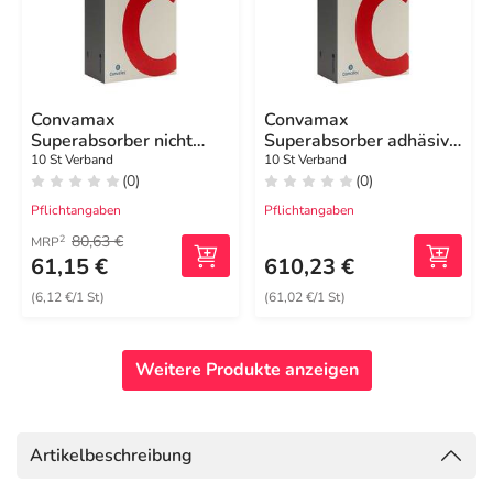
Convamax
Convamax
Superabsorber nicht
Superabsorber adhäsiv
adhäsiv 7,5x7,5 cm
20x20 cm
10 St Verband
10 St Verband
(0)
(0)
Pflichtangaben
Pflichtangaben
80,63 €
2
MRP
61,15 €
610,23 €
(6,12 €/1 St)
(61,02 €/1 St)
Weitere Produkte anzeigen
Artikelbeschreibung