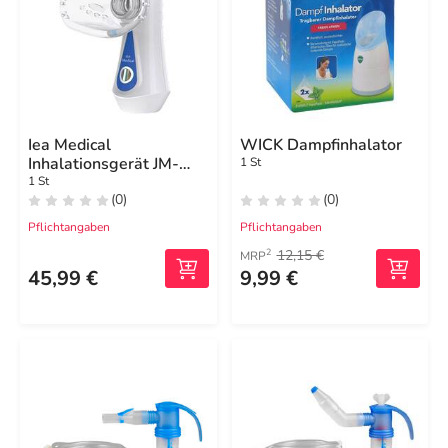
Iea Medical
WICK Dampfinhalator
Inhalationsgerät JM-
1 St
06802
1 St
(0)
(0)
Pflichtangaben
Pflichtangaben
12,15 €
2
MRP
45,99 €
9,99 €