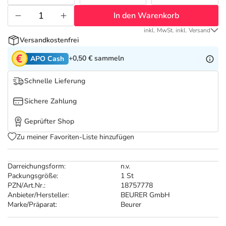
Refluthin, Lasea & Carmenthin Deals
Sport & Fitness
Täglich gut versorgt
In den Warenkorb
Salus Deals
Tierapotheke
inkl. MwSt. inkl. Versand
Versandkostenfrei
+0,50 €
sammeln
Vitamine & Mineralstoffe
APO Cash
Schnelle Lieferung
Marken
Sichere Zahlung
Geprüfter Shop
Zu meiner Favoriten-Liste hinzufügen
Darreichungsform:
n.v.
Packungsgröße:
1 St
PZN/Art.Nr.:
18757778
Anbieter/Hersteller:
BEURER GmbH
Marke/Präparat:
Beurer