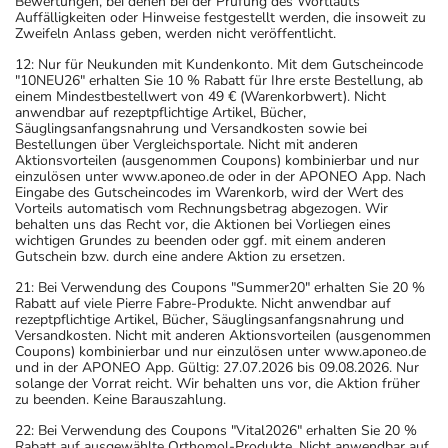
Bewertungen, bei denen bei der Prüfung des Wortlauts
Auffälligkeiten oder Hinweise festgestellt werden, die insoweit zu
Zweifeln Anlass geben, werden nicht veröffentlicht.
12: Nur für Neukunden mit Kundenkonto. Mit dem Gutscheincode
"10NEU26" erhalten Sie 10 % Rabatt für Ihre erste Bestellung, ab
einem Mindestbestellwert von 49 € (Warenkorbwert). Nicht
anwendbar auf rezeptpflichtige Artikel, Bücher,
Säuglingsanfangsnahrung und Versandkosten sowie bei
Bestellungen über Vergleichsportale. Nicht mit anderen
Aktionsvorteilen (ausgenommen Coupons) kombinierbar und nur
einzulösen unter www.aponeo.de oder in der APONEO App. Nach
Eingabe des Gutscheincodes im Warenkorb, wird der Wert des
Vorteils automatisch vom Rechnungsbetrag abgezogen. Wir
behalten uns das Recht vor, die Aktionen bei Vorliegen eines
wichtigen Grundes zu beenden oder ggf. mit einem anderen
Gutschein bzw. durch eine andere Aktion zu ersetzen.
21: Bei Verwendung des Coupons "Summer20" erhalten Sie 20 %
Rabatt auf viele Pierre Fabre-Produkte. Nicht anwendbar auf
rezeptpflichtige Artikel, Bücher, Säuglingsanfangsnahrung und
Versandkosten. Nicht mit anderen Aktionsvorteilen (ausgenommen
Coupons) kombinierbar und nur einzulösen unter www.aponeo.de
und in der APONEO App. Gültig: 27.07.2026 bis 09.08.2026. Nur
solange der Vorrat reicht. Wir behalten uns vor, die Aktion früher
zu beenden. Keine Barauszahlung.
22: Bei Verwendung des Coupons "Vital2026" erhalten Sie 20 %
Rabatt auf ausgewählte Orthomol-Produkte. Nicht anwendbar auf