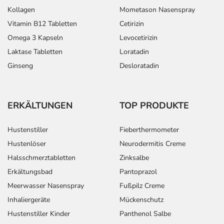
Kollagen
Mometason Nasenspray
Vitamin B12 Tabletten
Cetirizin
Omega 3 Kapseln
Levocetirizin
Laktase Tabletten
Loratadin
Ginseng
Desloratadin
ERKÄLTUNGEN
TOP PRODUKTE
Hustenstiller
Fieberthermometer
Hustenlöser
Neurodermitis Creme
Halsschmerztabletten
Zinksalbe
Erkältungsbad
Pantoprazol
Meerwasser Nasenspray
Fußpilz Creme
Inhaliergeräte
Mückenschutz
Hustenstiller Kinder
Panthenol Salbe