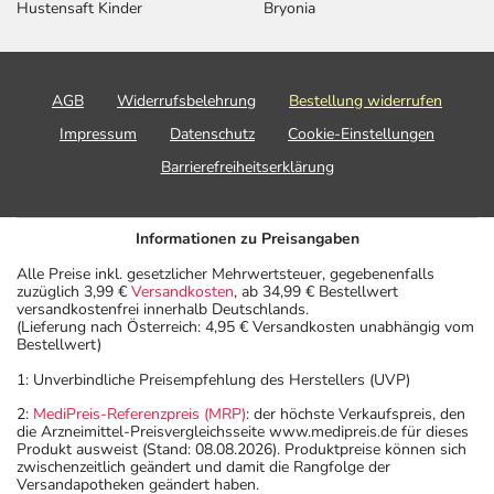
Hustensaft Kinder
Bryonia
AGB
Widerrufsbelehrung
Bestellung widerrufen
Impressum
Datenschutz
Cookie-Einstellungen
Barrierefreiheitserklärung
Informationen zu Preisangaben
Alle Preise inkl. gesetzlicher Mehrwertsteuer, gegebenenfalls
zuzüglich 3,99 €
Versandkosten
, ab 34,99 € Bestellwert
versandkostenfrei innerhalb Deutschlands.
(Lieferung nach Österreich: 4,95 € Versandkosten unabhängig vom
Bestellwert)
1: Unverbindliche Preisempfehlung des Herstellers (UVP)
2:
MediPreis-Referenzpreis (MRP)
: der höchste Verkaufspreis, den
die Arzneimittel-Preisvergleichsseite www.medipreis.de für dieses
Produkt ausweist (Stand: 08.08.2026). Produktpreise können sich
zwischenzeitlich geändert und damit die Rangfolge der
Versandapotheken geändert haben.