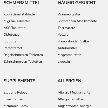
SCHMERZMITTEL
HÄUFIG GESUCHT
Kopfschmerztabletten
Wärmepflaster
Migräne Tabletten
Sodbrennen Medikamente
ASS Tabletten
Thermacare
Diclofenac
Voltaren
Ibuprofen
Hämorrhoiden Salbe
Paracetamol
Abführmittel
Regelschmerzen Tabletten
Magentabletten
Zahnschmerzen Tabletten
Lidocain
SUPPLEMENTE
ALLERGIEN
Elotrans Reload
Allergie Medikamente
Eiweißpulver
Allergie Tabletten
Melatonin Spray
Augentropfen Allergie