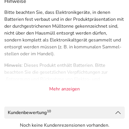
Hinweise
Bitte beachten Sie, dass Elektronikgeräte, in denen
Batterien fest verbaut und in der Produktpräsentation mit
der durchgestrichenen Mülltonne gekennzeichnet sind,
nicht über den Hausmüll entsorgt werden dürfen,
sondern komplett als Elektronikaltgerät gesammelt und
entsorgt werden müssen (z. B. in kommunalen Sammel­
stellen oder im Handel).
Hinweis
: Dieses Produkt enthält Batterien. Bitte
beachten Sie die gesetzlichen Verpflichtungen zur
„Entsorgung und Rücknahme von Elektro- und
Elektronikgeräten und Batterien“ für Endverbraucher.
Mehr anzeigen
Entsorgung und Rücknahme von Elektro- und
Elektronikgeräten und Batterien
Adresse des Anbieters/Herstellers
10
Kundenbewertung
BEURER GmbH
Noch keine Kundenrezensionen vorhanden.