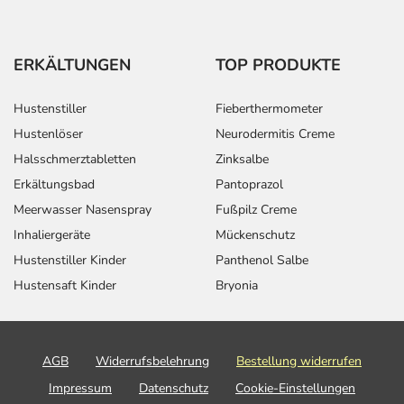
ERKÄLTUNGEN
TOP PRODUKTE
Hustenstiller
Fieberthermometer
Hustenlöser
Neurodermitis Creme
Halsschmerztabletten
Zinksalbe
Erkältungsbad
Pantoprazol
Meerwasser Nasenspray
Fußpilz Creme
Inhaliergeräte
Mückenschutz
Hustenstiller Kinder
Panthenol Salbe
Hustensaft Kinder
Bryonia
AGB
Widerrufsbelehrung
Bestellung widerrufen
Impressum
Datenschutz
Cookie-Einstellungen