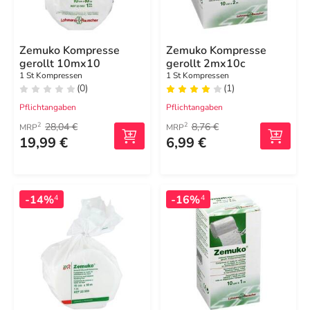
Zemuko Kompresse
Zemuko Kompresse
gerollt 10mx10
gerollt 2mx10c
1 St Kompressen
1 St Kompressen
(0)
(1)
Pflichtangaben
Pflichtangaben
28,04 €
8,76 €
2
2
MRP
MRP
19,99 €
6,99 €
-14%
-16%
4
4