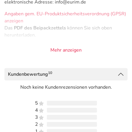
elektronische Adresse: info@eurim.de
Angaben gem. EU-Produktsicherheitsverordnung (GPSR)
anzeigen
Das
PDF des Beipackzettels
können Sie sich oben
herunterladen.
Mehr anzeigen
10
Kundenbewertung
Noch keine Kundenrezensionen vorhanden.
5
4
3
2
1