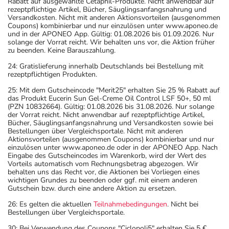
Rabatt auf ausgewählte Cetaphil-Produkte. Nicht anwendbar auf
rezeptpflichtige Artikel, Bücher, Säuglingsanfangsnahrung und
Versandkosten. Nicht mit anderen Aktionsvorteilen (ausgenommen
Coupons) kombinierbar und nur einzulösen unter www.aponeo.de
und in der APONEO App. Gültig: 01.08.2026 bis 01.09.2026. Nur
solange der Vorrat reicht. Wir behalten uns vor, die Aktion früher
zu beenden. Keine Barauszahlung.
24: Gratislieferung innerhalb Deutschlands bei Bestellung mit
rezeptpflichtigen Produkten.
25: Mit dem Gutscheincode "Merit25" erhalten Sie 25 % Rabatt auf
das Produkt Eucerin Sun Gel-Creme Oil Control LSF 50+, 50 ml
(PZN 10832664). Gültig: 01.08.2026 bis 31.08.2026. Nur solange
der Vorrat reicht. Nicht anwendbar auf rezeptpflichtige Artikel,
Bücher, Säuglingsanfangsnahrung und Versandkosten sowie bei
Bestellungen über Vergleichsportale. Nicht mit anderen
Aktionsvorteilen (ausgenommen Coupons) kombinierbar und nur
einzulösen unter www.aponeo.de oder in der APONEO App. Nach
Eingabe des Gutscheincodes im Warenkorb, wird der Wert des
Vorteils automatisch vom Rechnungsbetrag abgezogen. Wir
behalten uns das Recht vor, die Aktionen bei Vorliegen eines
wichtigen Grundes zu beenden oder ggf. mit einem anderen
Gutschein bzw. durch eine andere Aktion zu ersetzen.
26: Es gelten die aktuellen
Teilnahmebedingungen
. Nicht bei
Bestellungen über Vergleichsportale.
30: Bei Verwendung des Coupons "Ciclopoli5" erhalten Sie 5 €