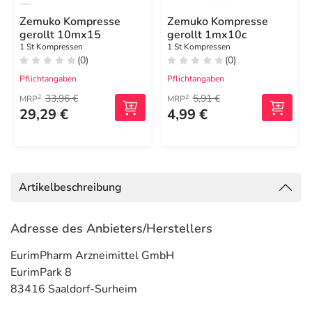
Zemuko Kompresse
Zemuko Kompresse
gerollt 10mx15
gerollt 1mx10c
1 St Kompressen
1 St Kompressen
(0)
(0)
Pflichtangaben
Pflichtangaben
33,96 €
5,91 €
2
2
MRP
MRP
29,29 €
4,99 €
Artikelbeschreibung
Adresse des Anbieters/Herstellers
EurimPharm Arzneimittel GmbH
EurimPark 8
83416 Saaldorf-Surheim