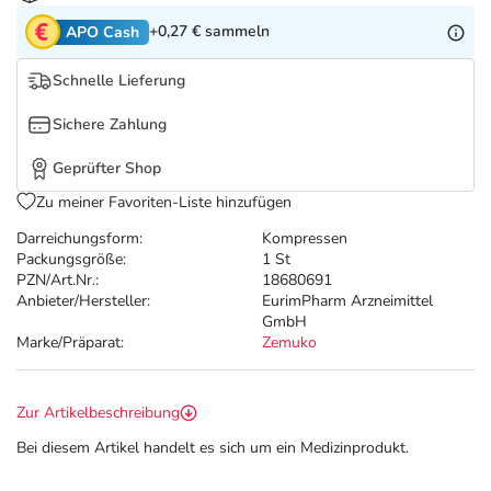
Refluthin, Lasea & Carmenthin Deals
Sport & Fitness
Täglich gut versorgt
+0,27 €
sammeln
APO Cash
Salus Deals
Tierapotheke
Schnelle Lieferung
Sichere Zahlung
Vitamine & Mineralstoffe
Geprüfter Shop
Marken
Zu meiner Favoriten-Liste hinzufügen
Darreichungsform:
Kompressen
Packungsgröße:
1 St
PZN/Art.Nr.:
18680691
Anbieter/Hersteller:
EurimPharm Arzneimittel
GmbH
Marke/Präparat:
Zemuko
Zur Artikelbeschreibung
Bei diesem Artikel handelt es sich um ein Medizinprodukt.