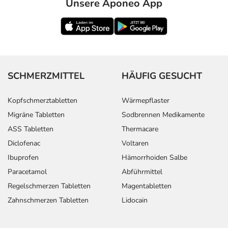
Unsere Aponeo App
SCHMERZMITTEL
HÄUFIG GESUCHT
Kopfschmerztabletten
Wärmepflaster
Migräne Tabletten
Sodbrennen Medikamente
ASS Tabletten
Thermacare
Diclofenac
Voltaren
Ibuprofen
Hämorrhoiden Salbe
Paracetamol
Abführmittel
Regelschmerzen Tabletten
Magentabletten
Zahnschmerzen Tabletten
Lidocain