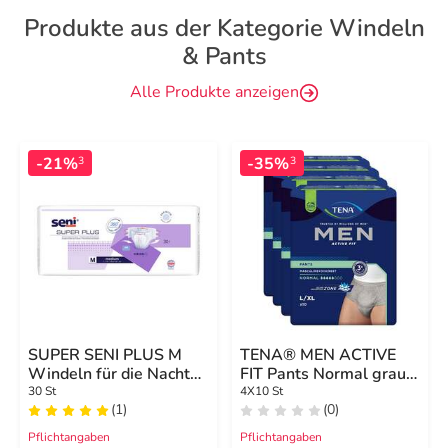
Produkte aus der Kategorie Windeln
& Pants
Alle Produkte anzeigen
-21%
-35%
3
3
SUPER SENI PLUS M
TENA® MEN ACTIVE
Windeln für die Nacht
FIT Pants Normal grau
für Erwachsene
L/XL bei Inkontinenz
30 St
4X10 St
(1)
(0)
Pflichtangaben
Pflichtangaben