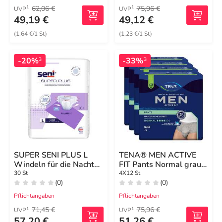
62,06 €
75,96 €
1
1
UVP
UVP
49,19 €
49,12 €
(1,64 €/1 St)
(1,23 €/1 St)
-20%
-33%
3
3
SUPER SENI PLUS L
TENA® MEN ACTIVE
Windeln für die Nacht
FIT Pants Normal grau
für Erwachsene
S/M bei Inkontinenz
30 St
4X12 St
(0)
(0)
Pflichtangaben
Pflichtangaben
71,45 €
75,96 €
1
1
UVP
UVP
57,20 €
51,26 €