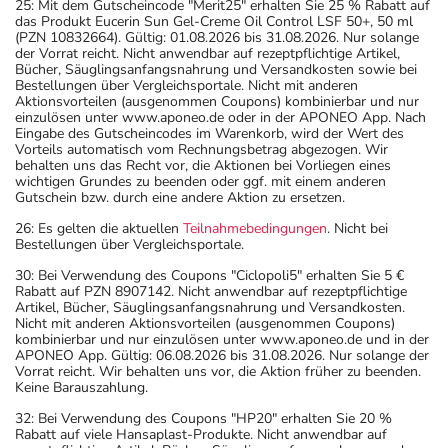
25: Mit dem Gutscheincode "Merit25" erhalten Sie 25 % Rabatt auf
das Produkt Eucerin Sun Gel-Creme Oil Control LSF 50+, 50 ml
(PZN 10832664). Gültig: 01.08.2026 bis 31.08.2026. Nur solange
der Vorrat reicht. Nicht anwendbar auf rezeptpflichtige Artikel,
Bücher, Säuglingsanfangsnahrung und Versandkosten sowie bei
Bestellungen über Vergleichsportale. Nicht mit anderen
Aktionsvorteilen (ausgenommen Coupons) kombinierbar und nur
einzulösen unter www.aponeo.de oder in der APONEO App. Nach
Eingabe des Gutscheincodes im Warenkorb, wird der Wert des
Vorteils automatisch vom Rechnungsbetrag abgezogen. Wir
behalten uns das Recht vor, die Aktionen bei Vorliegen eines
wichtigen Grundes zu beenden oder ggf. mit einem anderen
Gutschein bzw. durch eine andere Aktion zu ersetzen.
26: Es gelten die aktuellen
Teilnahmebedingungen
. Nicht bei
Bestellungen über Vergleichsportale.
30: Bei Verwendung des Coupons "Ciclopoli5" erhalten Sie 5 €
Rabatt auf PZN 8907142. Nicht anwendbar auf rezeptpflichtige
Artikel, Bücher, Säuglingsanfangsnahrung und Versandkosten.
Nicht mit anderen Aktionsvorteilen (ausgenommen Coupons)
kombinierbar und nur einzulösen unter www.aponeo.de und in der
APONEO App. Gültig: 06.08.2026 bis 31.08.2026. Nur solange der
Vorrat reicht. Wir behalten uns vor, die Aktion früher zu beenden.
Keine Barauszahlung.
32: Bei Verwendung des Coupons "HP20" erhalten Sie 20 %
Rabatt auf viele Hansaplast-Produkte. Nicht anwendbar auf