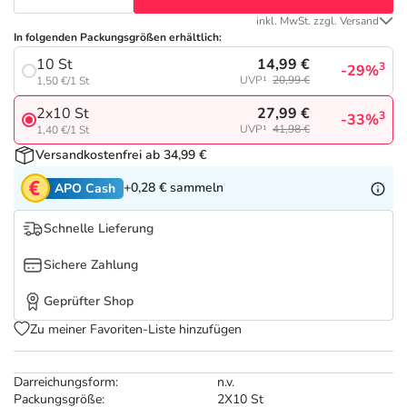
Refluthin, Lasea & Carmenthin Deals
Sport & Fitness
Täglich gut versorgt
inkl. MwSt. zzgl. Versand
In folgenden Packungsgrößen erhältlich:
Salus Deals
Tierapotheke
14,99 €
10 St
3
-29%
UVP¹
20,99 €
1,50 €/1 St
Vitamine & Mineralstoffe
27,99 €
2x10 St
3
-33%
UVP¹
41,98 €
1,40 €/1 St
Versandkostenfrei ab 34,99 €
Marken
+0,28 €
sammeln
APO Cash
Schnelle Lieferung
Sichere Zahlung
Geprüfter Shop
Zu meiner Favoriten-Liste hinzufügen
Darreichungsform:
n.v.
Packungsgröße:
2X10 St