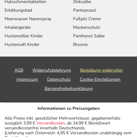
Halsschmerztabletten
Zinksalbe
Erkältungsbad
Pantoprazol
Meerwasser Nasenspray
Fußpilz Creme
Inhaliergeräte
Mückenschutz
Hustenstiller Kinder
Panthenol Salbe
Hustensaft Kinder
Bryonia
AGB
Widerrufsbelehrung
Bestellung widerrufen
Impressum
Datenschutz
Cookie-Einstellungen
Barrierefreiheitserklärung
Informationen zu Preisangaben
Alle Preise inkl. gesetzlicher Mehrwertsteuer, gegebenenfalls
zuzüglich 3,99 €
Versandkosten
, ab 34,99 € Bestellwert
versandkostenfrei innerhalb Deutschlands.
(Lieferung nach Österreich: 4,95 € Versandkosten unabhängig vom