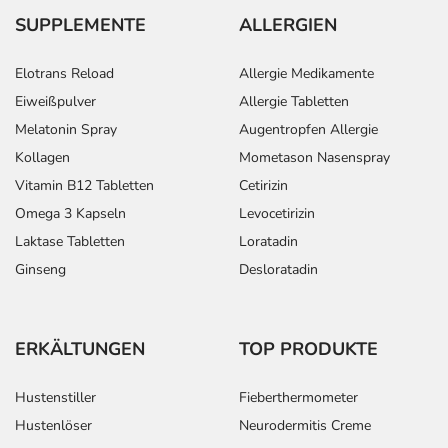
SUPPLEMENTE
ALLERGIEN
Elotrans Reload
Allergie Medikamente
Eiweißpulver
Allergie Tabletten
Melatonin Spray
Augentropfen Allergie
Kollagen
Mometason Nasenspray
Vitamin B12 Tabletten
Cetirizin
Omega 3 Kapseln
Levocetirizin
Laktase Tabletten
Loratadin
Ginseng
Desloratadin
ERKÄLTUNGEN
TOP PRODUKTE
Hustenstiller
Fieberthermometer
Hustenlöser
Neurodermitis Creme