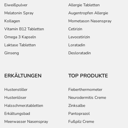
Eiweißpulver
Allergie Tabletten
Melatonin Spray
Augentropfen Allergie
Kollagen
Mometason Nasenspray
Vitamin B12 Tabletten
Cetirizin
Omega 3 Kapseln
Levocetirizin
Laktase Tabletten
Loratadin
Ginseng
Desloratadin
ERKÄLTUNGEN
TOP PRODUKTE
Hustenstiller
Fieberthermometer
Hustenlöser
Neurodermitis Creme
Halsschmerztabletten
Zinksalbe
Erkältungsbad
Pantoprazol
Meerwasser Nasenspray
Fußpilz Creme