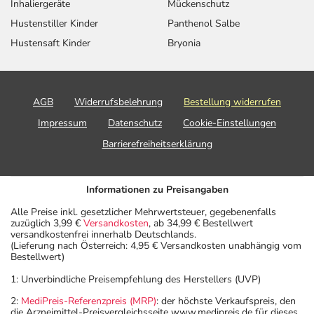
Inhaliergeräte
Mückenschutz
Hustenstiller Kinder
Panthenol Salbe
Hustensaft Kinder
Bryonia
AGB
Widerrufsbelehrung
Bestellung widerrufen
Impressum
Datenschutz
Cookie-Einstellungen
Barrierefreiheitserklärung
Informationen zu Preisangaben
Alle Preise inkl. gesetzlicher Mehrwertsteuer, gegebenenfalls
zuzüglich 3,99 €
Versandkosten
, ab 34,99 € Bestellwert
versandkostenfrei innerhalb Deutschlands.
(Lieferung nach Österreich: 4,95 € Versandkosten unabhängig vom
Bestellwert)
1: Unverbindliche Preisempfehlung des Herstellers (UVP)
2:
MediPreis-Referenzpreis (MRP)
: der höchste Verkaufspreis, den
die Arzneimittel-Preisvergleichsseite www.medipreis.de für dieses