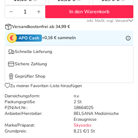
Refluthin, Lasea & Carmenthin Deals
Sport & Fitness
Täglich gut versorgt
In den Warenkorb
Salus Deals
Tierapotheke
inkl. MwSt. zzgl. Versand
Versandkostenfrei ab 34,99 €
Vitamine & Mineralstoffe
+0,16 €
sammeln
APO Cash
Schnelle Lieferung
Marken
Sichere Zahlung
Geprüfter Shop
Zu meiner Favoriten-Liste hinzufügen
Darreichungsform:
n.v.
Packungsgröße:
2 St
PZN/Art.Nr.:
18664025
Anbieter/Hersteller:
BELSANA Medizinische
Erzeugnisse
Marke/Präparat:
Skysocks
Grundpreis:
8,21 €/1 St