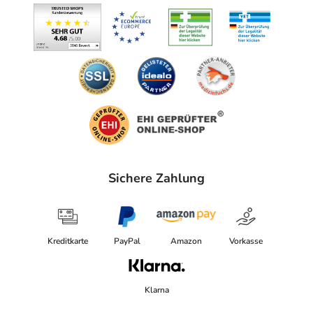
vice@?belsana.?de
Angaben gem. EU-Produktsicherheitsverordnung (GPSR)
anzeigen
Sichere Zahlung
Kreditkarte
PayPal
Amazon
Vorkasse
Klarna