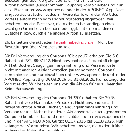
Bestellungen über Vergleichsportale. Nicht mit anderen
Aktionsvorteilen (ausgenommen Coupons) kombinierbar und nur
einzulösen unter www.aponeo.de oder in der APONEO App. Nach
Eingabe des Gutscheincodes im Warenkorb, wird der Wert des
Vorteils automatisch vom Rechnungsbetrag abgezogen. Wir
behalten uns das Recht vor, die Aktionen bei Vorliegen eines
wichtigen Grundes zu beenden oder ggf. mit einem anderen
Gutschein bzw. durch eine andere Aktion zu ersetzen.
26: Es gelten die aktuellen
Teilnahmebedingungen
. Nicht bei
Bestellungen über Vergleichsportale.
30: Bei Verwendung des Coupons "Ciclopoli5" erhalten Sie 5 €
Rabatt auf PZN 8907142. Nicht anwendbar auf rezeptpflichtige
Artikel, Bücher, Säuglingsanfangsnahrung und Versandkosten.
Nicht mit anderen Aktionsvorteilen (ausgenommen Coupons)
kombinierbar und nur einzulösen unter www.aponeo.de und in der
APONEO App. Gültig: 06.08.2026 bis 31.08.2026. Nur solange der
Vorrat reicht. Wir behalten uns vor, die Aktion früher zu beenden.
Keine Barauszahlung.
32: Bei Verwendung des Coupons "HP20" erhalten Sie 20 %
Rabatt auf viele Hansaplast-Produkte. Nicht anwendbar auf
rezeptpflichtige Artikel, Bücher, Säuglingsanfangsnahrung und
Versandkosten. Nicht mit anderen Aktionsvorteilen (ausgenommen
Coupons) kombinierbar und nur einzulösen unter www.aponeo.de
und in der APONEO App. Gültig: 01.07.2026 bis 31.08.2026. Nur
solange der Vorrat reicht. Wir behalten uns vor, die Aktion früher
zu beenden. Keine Barauszahlung.