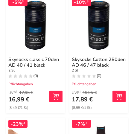
-5%
-10%
3
3
Skysocks classic 70den
Skysocks Cotton 280den
AD 40 / 41 black
AD 46 / 47 black
2 St
2 St
(0)
(0)
Pflichtangaben
Pflichtangaben
17,95 €
19,95 €
1
1
UVP
UVP
16,99 €
17,89 €
(8,49 €/1 St)
(8,95 €/1 St)
-23%
-7%
4
3