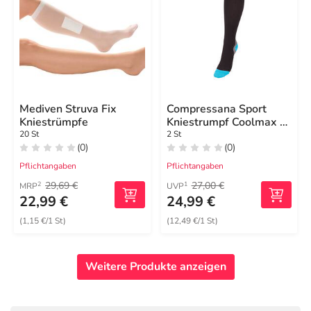
Mediven Struva Fix
Compressana Sport
Kniestrümpfe
Kniestrumpf Coolmax 4
schwarz
20 St
2 St
(0)
(0)
Pflichtangaben
Pflichtangaben
29,69 €
27,00 €
2
1
MRP
UVP
22,99 €
24,99 €
(1,15 €/1 St)
(12,49 €/1 St)
Weitere Produkte anzeigen