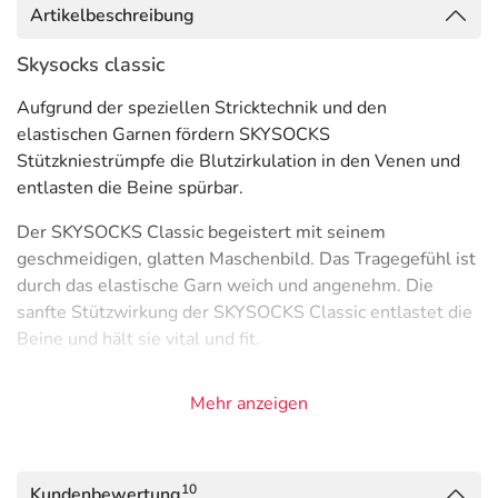
Artikelbeschreibung
Skysocks classic
Aufgrund der speziellen Stricktechnik und den
elastischen Garnen fördern SKYSOCKS
Stützkniestrümpfe die Blutzirkulation in den Venen und
entlasten die Beine spürbar.
Der SKYSOCKS Classic begeistert mit seinem
geschmeidigen, glatten Maschenbild. Das Tragegefühl ist
durch das elastische Garn weich und angenehm. Die
sanfte Stützwirkung der SKYSOCKS Classic entlastet die
Beine und hält sie vital und fit.
SKYSOCKS Classic gibt es in einem breiten Farbspektrum
Mehr anzeigen
– für ein abwechslungsreiches Highlight im Alltag.
SKYSOCKS Stützkniestrümpfe sind strapazierfähig,
langlebig und auch nach mehrmaligem Waschen
10
Kundenbewertung