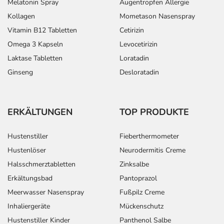
Melatonin Spray
Augentropfen Allergie
Kollagen
Mometason Nasenspray
Vitamin B12 Tabletten
Cetirizin
Omega 3 Kapseln
Levocetirizin
Laktase Tabletten
Loratadin
Ginseng
Desloratadin
ERKÄLTUNGEN
TOP PRODUKTE
Hustenstiller
Fieberthermometer
Hustenlöser
Neurodermitis Creme
Halsschmerztabletten
Zinksalbe
Erkältungsbad
Pantoprazol
Meerwasser Nasenspray
Fußpilz Creme
Inhaliergeräte
Mückenschutz
Hustenstiller Kinder
Panthenol Salbe