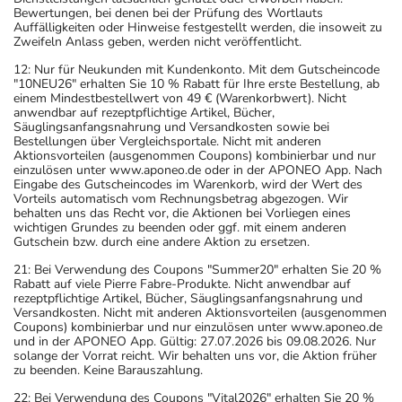
Bewertungen, bei denen bei der Prüfung des Wortlauts
Auffälligkeiten oder Hinweise festgestellt werden, die insoweit zu
Zweifeln Anlass geben, werden nicht veröffentlicht.
12: Nur für Neukunden mit Kundenkonto. Mit dem Gutscheincode
"10NEU26" erhalten Sie 10 % Rabatt für Ihre erste Bestellung, ab
einem Mindestbestellwert von 49 € (Warenkorbwert). Nicht
anwendbar auf rezeptpflichtige Artikel, Bücher,
Säuglingsanfangsnahrung und Versandkosten sowie bei
Bestellungen über Vergleichsportale. Nicht mit anderen
Aktionsvorteilen (ausgenommen Coupons) kombinierbar und nur
einzulösen unter www.aponeo.de oder in der APONEO App. Nach
Eingabe des Gutscheincodes im Warenkorb, wird der Wert des
Vorteils automatisch vom Rechnungsbetrag abgezogen. Wir
behalten uns das Recht vor, die Aktionen bei Vorliegen eines
wichtigen Grundes zu beenden oder ggf. mit einem anderen
Gutschein bzw. durch eine andere Aktion zu ersetzen.
21: Bei Verwendung des Coupons "Summer20" erhalten Sie 20 %
Rabatt auf viele Pierre Fabre-Produkte. Nicht anwendbar auf
rezeptpflichtige Artikel, Bücher, Säuglingsanfangsnahrung und
Versandkosten. Nicht mit anderen Aktionsvorteilen (ausgenommen
Coupons) kombinierbar und nur einzulösen unter www.aponeo.de
und in der APONEO App. Gültig: 27.07.2026 bis 09.08.2026. Nur
solange der Vorrat reicht. Wir behalten uns vor, die Aktion früher
zu beenden. Keine Barauszahlung.
22: Bei Verwendung des Coupons "Vital2026" erhalten Sie 20 %