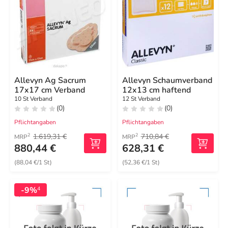
Allevyn Ag Sacrum
Allevyn Schaumverband
17x17 cm Verband
12x13 cm haftend
10 St Verband
12 St Verband
(0)
(0)
Pflichtangaben
Pflichtangaben
1.619,31 €
710,84 €
2
2
MRP
MRP
880,44 €
628,31 €
(88,04 €/1 St)
(52,36 €/1 St)
-9%
4