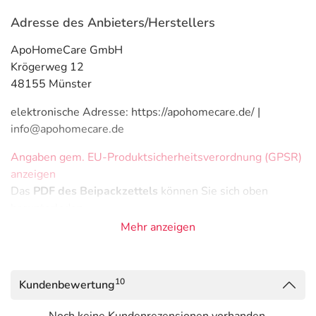
Adresse des Anbieters/Herstellers
ApoHomeCare GmbH
Krögerweg 12
48155 Münster
elektronische Adresse: https://apohomecare.de/ |
info@apohomecare.de
Angaben gem. EU-Produktsicherheitsverordnung (GPSR)
anzeigen
Das
PDF des Beipackzettels
können Sie sich oben
herunterladen.
Mehr anzeigen
10
Kundenbewertung