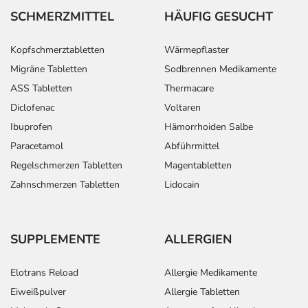
SCHMERZMITTEL
HÄUFIG GESUCHT
Kopfschmerztabletten
Wärmepflaster
Migräne Tabletten
Sodbrennen Medikamente
ASS Tabletten
Thermacare
Diclofenac
Voltaren
Ibuprofen
Hämorrhoiden Salbe
Paracetamol
Abführmittel
Regelschmerzen Tabletten
Magentabletten
Zahnschmerzen Tabletten
Lidocain
SUPPLEMENTE
ALLERGIEN
Elotrans Reload
Allergie Medikamente
Eiweißpulver
Allergie Tabletten