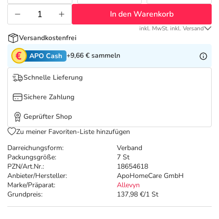
Refluthin, Lasea & Carmenthin Deals
Sport & Fitness
Täglich gut versorgt
In den Warenkorb
Salus Deals
Tierapotheke
inkl. MwSt. inkl. Versand
Versandkostenfrei
+9,66 €
sammeln
APO Cash
Vitamine & Mineralstoffe
Schnelle Lieferung
Marken
Sichere Zahlung
Geprüfter Shop
Zu meiner Favoriten-Liste hinzufügen
Darreichungsform:
Verband
Packungsgröße:
7 St
PZN/Art.Nr.:
18654618
Anbieter/Hersteller:
ApoHomeCare GmbH
Marke/Präparat:
Allevyn
Grundpreis:
137,98 €/1 St