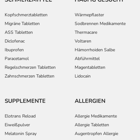
Kopfschmerztabletten
Wärmepflaster
Migräne Tabletten
Sodbrennen Medikamente
ASS Tabletten
Thermacare
Diclofenac
Voltaren
Ibuprofen
Hämorrhoiden Salbe
Paracetamol
Abführmittel
Regelschmerzen Tabletten
Magentabletten
Zahnschmerzen Tabletten
Lidocain
SUPPLEMENTE
ALLERGIEN
Elotrans Reload
Allergie Medikamente
Eiweißpulver
Allergie Tabletten
Melatonin Spray
Augentropfen Allergie