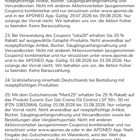
rezeptpflichtige Artikel, Bücher, Säuglingsanfangsnahrung und
Versandkosten. Nicht mit anderen Aktionsvorteilen (ausgenommen
Coupons) kombinierbar und nur einzulösen unter www.aponeo.de
und in der APONEO App. Gültig: 29.07.2026 bis 09.08.2026. Nur
solange der Vorrat reicht. Wir behalten uns vor, die Aktion früher
zu beenden. Keine Barauszahlung.
23: Bei Verwendung des Coupons "ceta20" erhalten Sie 20 %
Rabatt auf ausgewählte Cetaphil-Produkte. Nicht anwendbar auf
rezeptpflichtige Artikel, Bücher, Säuglingsanfangsnahrung und
Versandkosten. Nicht mit anderen Aktionsvorteilen (ausgenommen
Coupons) kombinierbar und nur einzulösen unter www.aponeo.de
und in der APONEO App. Gültig: 01.08.2026 bis 01.09.2026. Nur
solange der Vorrat reicht. Wir behalten uns vor, die Aktion früher
zu beenden. Keine Barauszahlung.
24: Gratislieferung innerhalb Deutschlands bei Bestellung mit
rezeptpflichtigen Produkten.
25: Mit dem Gutscheincode "Merit25" erhalten Sie 25 % Rabatt auf
das Produkt Eucerin Sun Gel-Creme Oil Control LSF 50+, 50 ml
(PZN 10832664). Gültig: 01.08.2026 bis 31.08.2026. Nur solange
der Vorrat reicht. Nicht anwendbar auf rezeptpflichtige Artikel,
Bücher, Säuglingsanfangsnahrung und Versandkosten sowie bei
Bestellungen über Vergleichsportale. Nicht mit anderen
Aktionsvorteilen (ausgenommen Coupons) kombinierbar und nur
einzulösen unter www.aponeo.de oder in der APONEO App. Nach
Eingabe des Gutscheincodes im Warenkorb, wird der Wert des
Vorteils automatisch vom Rechnungsbetrag abgezogen. Wir