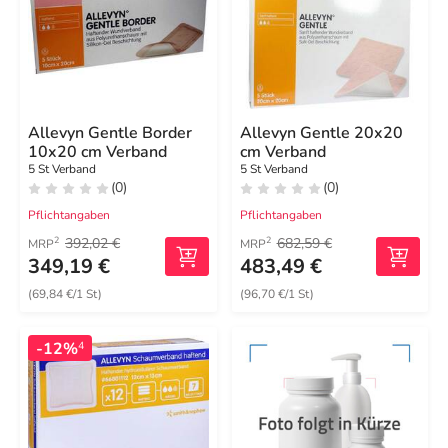
Allevyn Gentle Border
Allevyn Gentle 20x20
10x20 cm Verband
cm Verband
5 St Verband
5 St Verband
(0)
(0)
Pflichtangaben
Pflichtangaben
392,02 €
682,59 €
2
2
MRP
MRP
349,19 €
483,49 €
(69,84 €/1 St)
(96,70 €/1 St)
-12%
4