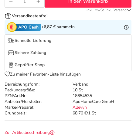
Refluthin, Lasea & Carmenthin Deals
Sport & Fitness
Täglich gut versorgt
In den Warenkorb
inkl. MwSt. inkl. Versand
Versandkostenfrei
Salus Deals
Tierapotheke
+6,87 €
sammeln
APO Cash
Vitamine & Mineralstoffe
Schnelle Lieferung
Sichere Zahlung
Marken
Geprüfter Shop
Zu meiner Favoriten-Liste hinzufügen
Darreichungsform:
Verband
Packungsgröße:
10 St
PZN/Art.Nr.:
18654535
Anbieter/Hersteller:
ApoHomeCare GmbH
Marke/Präparat:
Allevyn
Grundpreis:
68,70 €/1 St
Zur Artikelbeschreibung