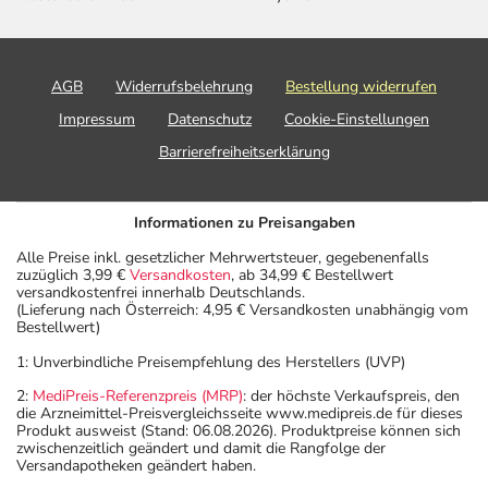
AGB
Widerrufsbelehrung
Bestellung widerrufen
Impressum
Datenschutz
Cookie-Einstellungen
Barrierefreiheitserklärung
Informationen zu Preisangaben
Alle Preise inkl. gesetzlicher Mehrwertsteuer, gegebenenfalls
zuzüglich 3,99 €
Versandkosten
, ab 34,99 € Bestellwert
versandkostenfrei innerhalb Deutschlands.
(Lieferung nach Österreich: 4,95 € Versandkosten unabhängig vom
Bestellwert)
1: Unverbindliche Preisempfehlung des Herstellers (UVP)
2:
MediPreis-Referenzpreis (MRP)
: der höchste Verkaufspreis, den
die Arzneimittel-Preisvergleichsseite www.medipreis.de für dieses
Produkt ausweist (Stand: 06.08.2026). Produktpreise können sich
zwischenzeitlich geändert und damit die Rangfolge der
Versandapotheken geändert haben.