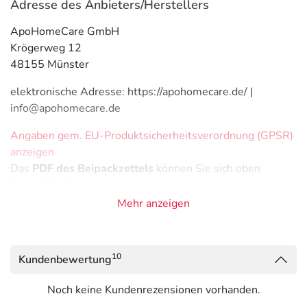
Adresse des Anbieters/Herstellers
ApoHomeCare GmbH
Krögerweg 12
48155 Münster
elektronische Adresse: https://apohomecare.de/ |
info@apohomecare.de
Angaben gem. EU-Produktsicherheitsverordnung (GPSR)
anzeigen
Das
PDF des Beipackzettels
können Sie sich oben
herunterladen.
Mehr anzeigen
10
Kundenbewertung
Noch keine Kundenrezensionen vorhanden.