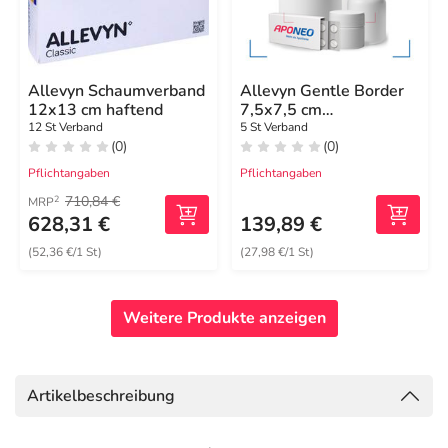
Allevyn Schaumverband
Allevyn Gentle Border
12x13 cm haftend
7,5x7,5 cm
Schaumverband
12 St Verband
5 St Verband
(0)
(0)
Pflichtangaben
Pflichtangaben
710,84 €
2
MRP
628,31 €
139,89 €
(52,36 €/1 St)
(27,98 €/1 St)
Weitere Produkte anzeigen
Artikelbeschreibung