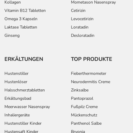
Kollagen
Mometason Nasenspray
Vitamin B12 Tabletten
Cetirizin
Omega 3 Kapseln
Levocetirizin
Laktase Tabletten
Loratadin
Ginseng
Desloratadin
ERKÄLTUNGEN
TOP PRODUKTE
Hustenstiller
Fieberthermometer
Hustenlöser
Neurodermitis Creme
Halsschmerztabletten
Zinksalbe
Erkältungsbad
Pantoprazol
Meerwasser Nasenspray
Fußpilz Creme
Inhaliergeräte
Mückenschutz
Hustenstiller Kinder
Panthenol Salbe
Hustensaft Kinder
Bryonia