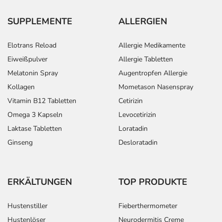
SUPPLEMENTE
ALLERGIEN
Elotrans Reload
Allergie Medikamente
Eiweißpulver
Allergie Tabletten
Melatonin Spray
Augentropfen Allergie
Kollagen
Mometason Nasenspray
Vitamin B12 Tabletten
Cetirizin
Omega 3 Kapseln
Levocetirizin
Laktase Tabletten
Loratadin
Ginseng
Desloratadin
ERKÄLTUNGEN
TOP PRODUKTE
Hustenstiller
Fieberthermometer
Hustenlöser
Neurodermitis Creme