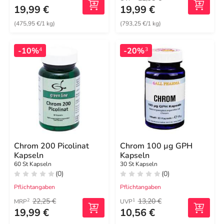
19,99 €
19,99 €
(475,95 €/1 kg)
(793,25 €/1 kg)
-10%
-20%
4
3
Chrom 200 Picolinat
Chrom 100 µg GPH
Kapseln
Kapseln
60 St Kapseln
30 St Kapseln
(0)
(0)
Pflichtangaben
Pflichtangaben
22,25 €
13,20 €
2
1
MRP
UVP
19,99 €
10,56 €