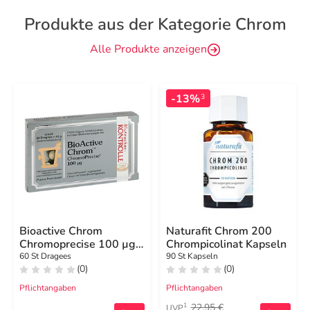
Produkte aus der Kategorie Chrom
Alle Produkte anzeigen
-13%
3
Bioactive Chrom
Naturafit Chrom 200
Chromoprecise 100 µg
Chrompicolinat Kapseln
Dragees
60 St Dragees
90 St Kapseln
(0)
(0)
Pflichtangaben
Pflichtangaben
22,95 €
1
UVP