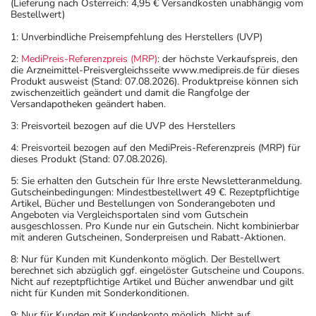
(Lieferung nach Österreich: 4,95 € Versandkosten unabhängig vom
Bestellwert)
1: Unverbindliche Preisempfehlung des Herstellers (UVP)
2:
MediPreis-Referenzpreis (MRP)
: der höchste Verkaufspreis, den
die Arzneimittel-Preisvergleichsseite www.medipreis.de für dieses
Produkt ausweist (Stand: 07.08.2026). Produktpreise können sich
zwischenzeitlich geändert und damit die Rangfolge der
Versandapotheken geändert haben.
3: Preisvorteil bezogen auf die UVP des Herstellers
4: Preisvorteil bezogen auf den MediPreis-Referenzpreis (MRP) für
dieses Produkt (Stand: 07.08.2026).
5: Sie erhalten den Gutschein für Ihre erste Newsletteranmeldung.
Gutscheinbedingungen: Mindestbestellwert 49 €. Rezeptpflichtige
Artikel, Bücher und Bestellungen von Sonderangeboten und
Angeboten via Vergleichsportalen sind vom Gutschein
ausgeschlossen. Pro Kunde nur ein Gutschein. Nicht kombinierbar
mit anderen Gutscheinen, Sonderpreisen und Rabatt-Aktionen.
8: Nur für Kunden mit Kundenkonto möglich. Der Bestellwert
berechnet sich abzüglich ggf. eingelöster Gutscheine und Coupons.
Nicht auf rezeptpflichtige Artikel und Bücher anwendbar und gilt
nicht für Kunden mit Sonderkonditionen.
9: Nur für Kunden mit Kundenkonto möglich. Nicht auf