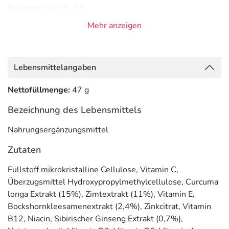
Prinzregentenstr. 79
81675 München
Mehr anzeigen
Informationen zu diesem Lebensmittel (wie z. B. Zutaten,
Allergene) sind bei den Lebensmittelangaben als pdf
hinterlegt. (oben)
Lebensmittelangaben
Nettofüllmenge:
47 g
Bezeichnung des Lebensmittels
Nahrungsergänzungsmittel
Zutaten
Füllstoff mikrokristalline Cellulose, Vitamin C,
Überzugsmittel Hydroxypropylmethylcellulose, Curcuma
longa Extrakt (15%), Zimtextrakt (11%), Vitamin E,
Bockshornkleesamenextrakt (2,4%), Zinkcitrat, Vitamin
B12, Niacin, Sibirischer Ginseng Extrakt (0,7%),