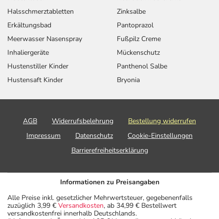
Halsschmerztabletten
Zinksalbe
Erkältungsbad
Pantoprazol
Meerwasser Nasenspray
Fußpilz Creme
Inhaliergeräte
Mückenschutz
Hustenstiller Kinder
Panthenol Salbe
Hustensaft Kinder
Bryonia
AGB
Widerrufsbelehrung
Bestellung widerrufen
Impressum
Datenschutz
Cookie-Einstellungen
Barrierefreiheitserklärung
Informationen zu Preisangaben
Alle Preise inkl. gesetzlicher Mehrwertsteuer, gegebenenfalls
zuzüglich 3,99 €
Versandkosten
, ab 34,99 € Bestellwert
versandkostenfrei innerhalb Deutschlands.