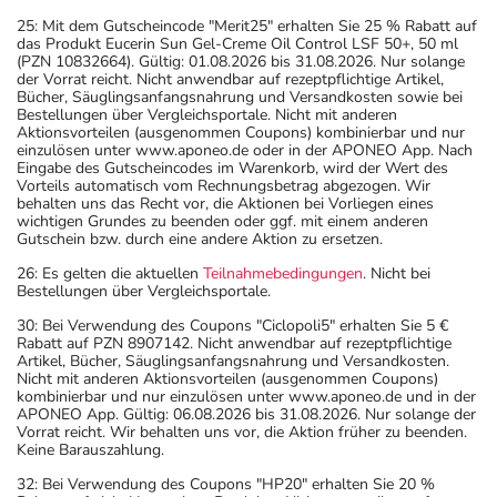
25: Mit dem Gutscheincode "Merit25" erhalten Sie 25 % Rabatt auf
das Produkt Eucerin Sun Gel-Creme Oil Control LSF 50+, 50 ml
(PZN 10832664). Gültig: 01.08.2026 bis 31.08.2026. Nur solange
der Vorrat reicht. Nicht anwendbar auf rezeptpflichtige Artikel,
Bücher, Säuglingsanfangsnahrung und Versandkosten sowie bei
Bestellungen über Vergleichsportale. Nicht mit anderen
Aktionsvorteilen (ausgenommen Coupons) kombinierbar und nur
einzulösen unter www.aponeo.de oder in der APONEO App. Nach
Eingabe des Gutscheincodes im Warenkorb, wird der Wert des
Vorteils automatisch vom Rechnungsbetrag abgezogen. Wir
behalten uns das Recht vor, die Aktionen bei Vorliegen eines
wichtigen Grundes zu beenden oder ggf. mit einem anderen
Gutschein bzw. durch eine andere Aktion zu ersetzen.
26: Es gelten die aktuellen
Teilnahmebedingungen
. Nicht bei
Bestellungen über Vergleichsportale.
30: Bei Verwendung des Coupons "Ciclopoli5" erhalten Sie 5 €
Rabatt auf PZN 8907142. Nicht anwendbar auf rezeptpflichtige
Artikel, Bücher, Säuglingsanfangsnahrung und Versandkosten.
Nicht mit anderen Aktionsvorteilen (ausgenommen Coupons)
kombinierbar und nur einzulösen unter www.aponeo.de und in der
APONEO App. Gültig: 06.08.2026 bis 31.08.2026. Nur solange der
Vorrat reicht. Wir behalten uns vor, die Aktion früher zu beenden.
Keine Barauszahlung.
32: Bei Verwendung des Coupons "HP20" erhalten Sie 20 %