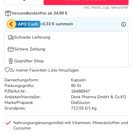
Refluthin, Lasea & Carmenthin Deals
Sport & Fitness
Täglich gut versorgt
inkl. MwSt. zzgl. Versand
Versandkostenfrei ab 34,99 €
Salus Deals
Tierapotheke
+0,33 €
sammeln
APO Cash
Vitamine & Mineralstoffe
Schnelle Lieferung
Sichere Zahlung
Marken
Geprüfter Shop
Zu meiner Favoriten-Liste hinzufügen
Darreichungsform:
Kapseln
Packungsgröße:
90 St
PZN/Art.Nr.:
18488947
Anbieter/Hersteller:
Denk Pharma GmbH & Co.KG
Marke/Präparat:
DiaGlucon
Grundpreis:
712,55 €/1 kg
Nahrungsergänzungsmittel mit Vitaminen, Mineralstoffen und
Curcumin