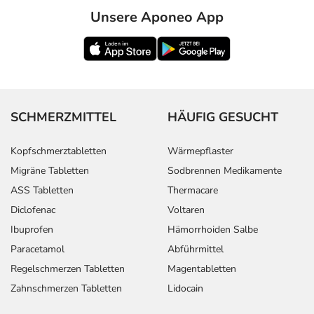
Unsere Aponeo App
SCHMERZMITTEL
HÄUFIG GESUCHT
Kopfschmerztabletten
Wärmepflaster
Migräne Tabletten
Sodbrennen Medikamente
ASS Tabletten
Thermacare
Diclofenac
Voltaren
Ibuprofen
Hämorrhoiden Salbe
Paracetamol
Abführmittel
Regelschmerzen Tabletten
Magentabletten
Zahnschmerzen Tabletten
Lidocain