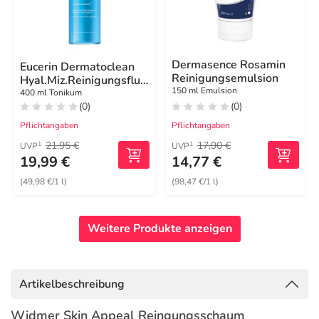
Dermasence Rosamin
Eucerin Dermatoclean
Reinigungsemulsion
Hyal.Miz.Reinigungsfluid
150 ml Emulsion
3in1
400 ml Tonikum
(0)
(0)
Pflichtangaben
Pflichtangaben
21,95 €
17,90 €
1
1
UVP
UVP
19,99 €
14,77 €
(49,98 €/1 l)
(98,47 €/1 l)
Weitere Produkte anzeigen
Artikelbeschreibung
Widmer Skin Appeal Reingungsschaum