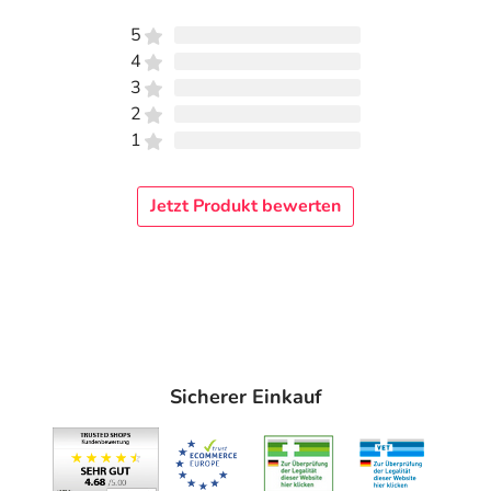
Polypropylene Terephthalate, Salicylic Acid, Allantoin,
5
Panthenol, Sodium Cocoamphoacetate, Polysorbate 20,
4
Lauryl Pyrrolidone, Sodium Chloride, Pantolactone,
3
Sodium Benzoate, Ethylhexylglycerin, Benzoic Acid.
2
Adresse des Anbieters/Herstellers
1
LOUIS WIDMER GmbH
Jetzt Produkt bewerten
Grossmattstr. 11
79618 Rheinfelden
elektronische Adresse: info@louis-widmer.com
Angaben gem. EU-Produktsicherheitsverordnung (GPSR)
anzeigen
Sicherer Einkauf