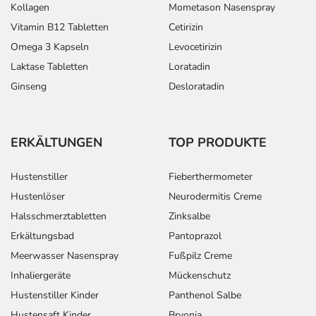
Kollagen
Mometason Nasenspray
Vitamin B12 Tabletten
Cetirizin
Omega 3 Kapseln
Levocetirizin
Laktase Tabletten
Loratadin
Ginseng
Desloratadin
ERKÄLTUNGEN
TOP PRODUKTE
Hustenstiller
Fieberthermometer
Hustenlöser
Neurodermitis Creme
Halsschmerztabletten
Zinksalbe
Erkältungsbad
Pantoprazol
Meerwasser Nasenspray
Fußpilz Creme
Inhaliergeräte
Mückenschutz
Hustenstiller Kinder
Panthenol Salbe
Hustensaft Kinder
Bryonia