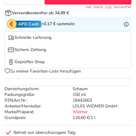
Refluthin, Lasea & Carmenthin Deals
Sport & Fitness
Täglich gut versorgt
inkl. MwSt. zzgl. Versand
Versandkostenfrei ab 34,99 €
Salus Deals
Tierapotheke
+0,17 €
sammeln
APO Cash
Vitamine & Mineralstoffe
Schnelle Lieferung
Sichere Zahlung
Marken
Geprüfter Shop
Zu meiner Favoriten-Liste hinzufügen
Darreichungsform:
Schaum
Packungsgröße:
150 ml
PZN/Art.Nr.:
18442603
Anbieter/Hersteller:
LOUIS WIDMER GmbH
Marke/Präparat:
Widmer
Grundpreis:
116,60 €/1 l
Befreit von überschüssigem Talg