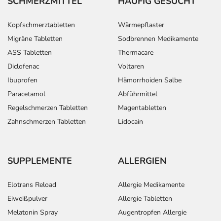
SCHMERZMITTEL
HÄUFIG GESUCHT
Kopfschmerztabletten
Wärmepflaster
Migräne Tabletten
Sodbrennen Medikamente
ASS Tabletten
Thermacare
Diclofenac
Voltaren
Ibuprofen
Hämorrhoiden Salbe
Paracetamol
Abführmittel
Regelschmerzen Tabletten
Magentabletten
Zahnschmerzen Tabletten
Lidocain
SUPPLEMENTE
ALLERGIEN
Elotrans Reload
Allergie Medikamente
Eiweißpulver
Allergie Tabletten
Melatonin Spray
Augentropfen Allergie