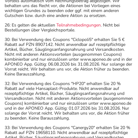
Vorteils automatisch vom Rechnungsbetrag abgezogen. Wir
behalten uns das Recht vor, die Aktionen bei Vorliegen eines
wichtigen Grundes zu beenden oder ggf. mit einem anderen
Gutschein bzw. durch eine andere Aktion zu ersetzen.
26: Es gelten die aktuellen
Teilnahmebedingungen
. Nicht bei
Bestellungen über Vergleichsportale.
30: Bei Verwendung des Coupons "Ciclopoli5" erhalten Sie 5 €
Rabatt auf PZN 8907142. Nicht anwendbar auf rezeptpflichtige
Artikel, Bücher, Säuglingsanfangsnahrung und Versandkosten.
Nicht mit anderen Aktionsvorteilen (ausgenommen Coupons)
kombinierbar und nur einzulösen unter www.aponeo.de und in der
APONEO App. Gültig: 06.08.2026 bis 31.08.2026. Nur solange der
Vorrat reicht. Wir behalten uns vor, die Aktion früher zu beenden.
Keine Barauszahlung.
32: Bei Verwendung des Coupons "HP20" erhalten Sie 20 %
Rabatt auf viele Hansaplast-Produkte. Nicht anwendbar auf
rezeptpflichtige Artikel, Bücher, Säuglingsanfangsnahrung und
Versandkosten. Nicht mit anderen Aktionsvorteilen (ausgenommen
Coupons) kombinierbar und nur einzulösen unter www.aponeo.de
und in der APONEO App. Gültig: 01.07.2026 bis 31.08.2026. Nur
solange der Vorrat reicht. Wir behalten uns vor, die Aktion früher
zu beenden. Keine Barauszahlung.
33: Bei Verwendung des Coupons "Canergy20" erhalten Sie 20 %
Rabatt auf PZN 19658110. Nicht anwendbar auf rezeptpflichtige
Artikel, Bücher, Säuglingsanfangsnahrung und Versandkosten.