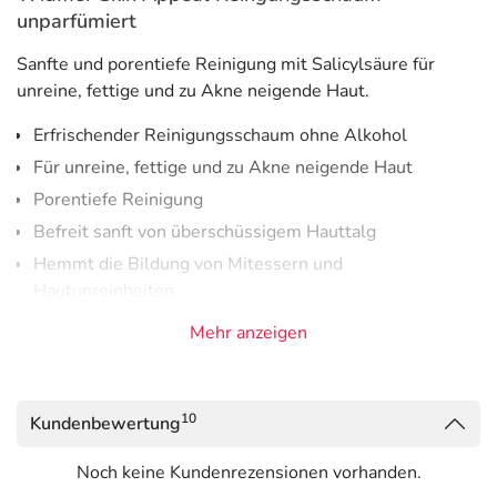
unparfümiert
Sanfte und porentiefe Reinigung mit Salicylsäure für
unreine, fettige und zu Akne neigende Haut.
Erfrischender Reinigungsschaum ohne Alkohol
Für unreine, fettige und zu Akne neigende Haut
Porentiefe Reinigung
Befreit sanft von überschüssigem Hauttalg
Hemmt die Bildung von Mitessern und
Hautunreinheiten
Antibakterielle Formel
Mehr anzeigen
Nicht komedogen
Auch für unreine Haut im Erwachsenenalter
Inhaltsstoffe
10
Kundenbewertung
Aqua, Sodium Laureth Sulfate, Propylene Glycol,
Noch keine Kundenrezensionen vorhanden.
Disodium Laureth Sulfosuccinate, Decyl Glucoside,