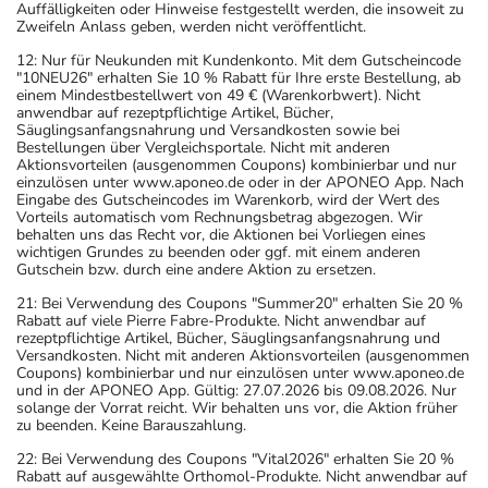
Auffälligkeiten oder Hinweise festgestellt werden, die insoweit zu
Zweifeln Anlass geben, werden nicht veröffentlicht.
12: Nur für Neukunden mit Kundenkonto. Mit dem Gutscheincode
"10NEU26" erhalten Sie 10 % Rabatt für Ihre erste Bestellung, ab
einem Mindestbestellwert von 49 € (Warenkorbwert). Nicht
anwendbar auf rezeptpflichtige Artikel, Bücher,
Säuglingsanfangsnahrung und Versandkosten sowie bei
Bestellungen über Vergleichsportale. Nicht mit anderen
Aktionsvorteilen (ausgenommen Coupons) kombinierbar und nur
einzulösen unter www.aponeo.de oder in der APONEO App. Nach
Eingabe des Gutscheincodes im Warenkorb, wird der Wert des
Vorteils automatisch vom Rechnungsbetrag abgezogen. Wir
behalten uns das Recht vor, die Aktionen bei Vorliegen eines
wichtigen Grundes zu beenden oder ggf. mit einem anderen
Gutschein bzw. durch eine andere Aktion zu ersetzen.
21: Bei Verwendung des Coupons "Summer20" erhalten Sie 20 %
Rabatt auf viele Pierre Fabre-Produkte. Nicht anwendbar auf
rezeptpflichtige Artikel, Bücher, Säuglingsanfangsnahrung und
Versandkosten. Nicht mit anderen Aktionsvorteilen (ausgenommen
Coupons) kombinierbar und nur einzulösen unter www.aponeo.de
und in der APONEO App. Gültig: 27.07.2026 bis 09.08.2026. Nur
solange der Vorrat reicht. Wir behalten uns vor, die Aktion früher
zu beenden. Keine Barauszahlung.
22: Bei Verwendung des Coupons "Vital2026" erhalten Sie 20 %
Rabatt auf ausgewählte Orthomol-Produkte. Nicht anwendbar auf