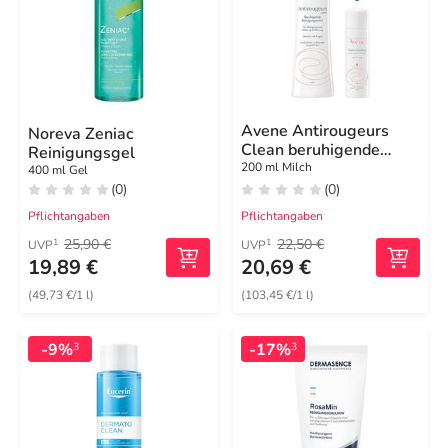
Avene Antirougeurs
Noreva Zeniac
Clean beruhigende
Reinigungsgel
Reinigungsmilch
200 ml Milch
400 ml Gel
(0)
(0)
Pflichtangaben
Pflichtangaben
25,90 €
22,50 €
1
1
UVP
UVP
19,89 €
20,69 €
(49,73 €/1 l)
(103,45 €/1 l)
-9%
-17%
3
3