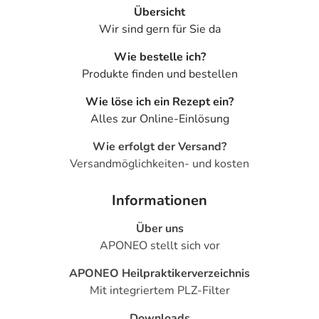
Dermatologische Beratung
!
Übersicht
Anwendung
Wir sind gern für Sie da
Anwendung als Pflege:
Morgens und/oder abends nach
Wie bestelle ich?
der Reinigung auf Gesicht, Hals und Augenkonturen
Produkte finden und bestellen
auftragen. Anwendung einzeln oder nach Anwendung
Wie löse ich ein Rezept ein?
eines Serums auftragen.
Alles zur Online-Einlösung
Anwendung als Maske:
Bei Bedarf in einer dicken Schicht
Wie erfolgt der Versand?
auftragen, 10 Minuten einwirken lassen und das restliche
Versandmöglichkeiten- und kosten
Produkt einmassieren/mit einem Wattepad abnehmen.
Hinweise
Informationen
Augenkontakt vermeiden.
Über uns
APONEO stellt sich vor
Inhaltsstoffe
APONEO Heilpraktikerverzeichnis
AVENE THERMAL SPRING WATER (AVENE AQUA).
Mit integriertem PLZ-Filter
GLYCERIN. NIACINAMIDE. SQUALANE. DIGLYCERIN.
PERSEA GRATISSIMA (AVOCADO) OIL (PERSEA
Downloads