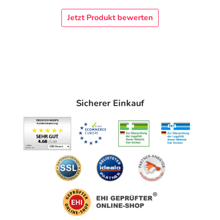
(Seneszenz) wird gehemmt, somit wirkt dieses Produkt
Jetzt Produkt bewerten
der zellulären Alterung entgegen (Zellreaktivierung).
Das Gel
fettet und klebt nicht.
Es bietet einen
natürlichen Tone-up-Effekt, der die Haut auf natürliche
Weise
zum Strahlen
bringt. Die Textur erlaubt eine
leichte Massage der Haut beim Auftragen.
Was ist im Avene Hyaluron Activ B3
Sicherer Einkauf
zellerneuernden Aqua-Gel enthalten?
Im Produkt sind 2 Haupt-Aktivstoffe enthalten, die
die
Langlebigkeit der Zellen fördern:
1. Niacinamid:
Anti-Aging-Aktivstoff; wirkt intensiv
gegen die Seneszenz (Zellalterung), indem es die
Zellen stimuliert und deren Lebensdauer verlängert
2. Hyaluronsäure:
Mit zunehmendem Alter nimmt die
Konzentration an Hyaluronsäure in der Haut ab. Bindet