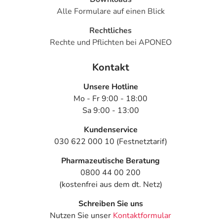
GRATISSIMA OIL). HYDROXYETHYL
Alle Formulare auf einen Blick
ACRYLATE/SODIUM ACRYLOYLDIMETHYL TAURATE
Rechtliches
COPOLYMER. POLYGLYCERYL-10 MYRISTATE. SODIUM
Rechte und Pflichten bei APONEO
HYALURONATE. ADENOSINE. 1,2-HEXANEDIOL.
BEHENYL ALCOHOL. CAPRYLIC/CAPRIC
Kontakt
TRIGLYCERIDE. CAPRYLYL GLYCOL. CARAMEL. CITRIC
ACID. FRAGRANCE (PARFUM). POLYSORBATE 60.
Unsere Hotline
SODIUM CITRATE. SORBITAN ISOSTEARATE.
Mo - Fr 9:00 - 18:00
TOCOPHERYL GLUCOSIDE. WATER (AQUA). XANTHAN
Sa 9:00 - 13:00
GUM.
Kundenservice
Adresse des Anbieters/Herstellers
030 622 000 10 (Festnetztarif)
PIERRE FABRE DERMO KOSMETIK GmbH
Pharmazeutische Beratung
Neuer Messplatz 5
0800 44 00 200
79108 Freiburg
(kostenfrei aus dem dt. Netz)
elektronische Adresse: adv_de@pierre-fabre.com
Schreiben Sie uns
Nutzen Sie unser
Kontaktformular
Angaben gem. EU-Produktsicherheitsverordnung (GPSR)