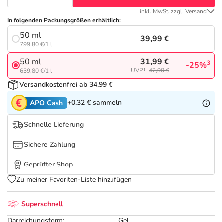
Refluthin, Lasea & Carmenthin Deals
Sport & Fitness
Täglich gut versorgt
inkl. MwSt. zzgl. Versand
In folgenden Packungsgrößen erhältlich:
Salus Deals
Tierapotheke
50 ml
39,99 €
799,80 €/1 l
Vitamine & Mineralstoffe
31,99 €
50 ml
3
-25%
UVP¹
42,90 €
639,80 €/1 l
Versandkostenfrei ab 34,99 €
Marken
+0,32 €
sammeln
APO Cash
Schnelle Lieferung
Sichere Zahlung
Geprüfter Shop
Zu meiner Favoriten-Liste hinzufügen
Superschnell
Darreichungsform:
Gel