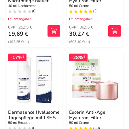
Nachtpflege blauer
Hyaluron-Filler
Enzian & Edelweiss
Tagespflege LSF 30
40 ml Nachtcreme
50 ml Creme
(0)
(3)
Pflichtangaben
Pflichtangaben
25,95 €
36,95 €
1
1
UVP
UVP
19,69 €
30,27 €
(492,25 €/1 l)
(605,40 €/1 l)
-17%
-28%
3
3
Dermasence Hyalusome
Eucerin Anti-Age
Tagespflege mit LSF 50
Hyaluron-Filler +
Emuls.
Elasticity Rose LSF 30
50 ml Emulsion
50 ml Creme
(0)
(38)