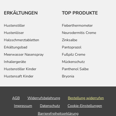
ERKÄLTUNGEN
TOP PRODUKTE
Hustenstiller
Fieberthermometer
Hustenlöser
Neurodermitis Creme
Halsschmerztabletten
Zinksalbe
Erkältungsbad
Pantoprazol
Meerwasser Nasenspray
Fußpilz Creme
Inhaliergeräte
Mückenschutz
Hustenstiller Kinder
Panthenol Salbe
Hustensaft Kinder
Bryonia
AGB
Widerrufsbelehrung
Bestellung widerrufen
Impressum
Datenschutz
Cookie-Einstellungen
Barrierefreiheitserklärung