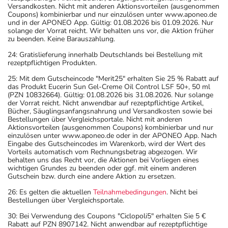
Versandkosten. Nicht mit anderen Aktionsvorteilen (ausgenommen
Coupons) kombinierbar und nur einzulösen unter www.aponeo.de
und in der APONEO App. Gültig: 01.08.2026 bis 01.09.2026. Nur
solange der Vorrat reicht. Wir behalten uns vor, die Aktion früher
zu beenden. Keine Barauszahlung.
24: Gratislieferung innerhalb Deutschlands bei Bestellung mit
rezeptpflichtigen Produkten.
25: Mit dem Gutscheincode "Merit25" erhalten Sie 25 % Rabatt auf
das Produkt Eucerin Sun Gel-Creme Oil Control LSF 50+, 50 ml
(PZN 10832664). Gültig: 01.08.2026 bis 31.08.2026. Nur solange
der Vorrat reicht. Nicht anwendbar auf rezeptpflichtige Artikel,
Bücher, Säuglingsanfangsnahrung und Versandkosten sowie bei
Bestellungen über Vergleichsportale. Nicht mit anderen
Aktionsvorteilen (ausgenommen Coupons) kombinierbar und nur
einzulösen unter www.aponeo.de oder in der APONEO App. Nach
Eingabe des Gutscheincodes im Warenkorb, wird der Wert des
Vorteils automatisch vom Rechnungsbetrag abgezogen. Wir
behalten uns das Recht vor, die Aktionen bei Vorliegen eines
wichtigen Grundes zu beenden oder ggf. mit einem anderen
Gutschein bzw. durch eine andere Aktion zu ersetzen.
26: Es gelten die aktuellen
Teilnahmebedingungen
. Nicht bei
Bestellungen über Vergleichsportale.
30: Bei Verwendung des Coupons "Ciclopoli5" erhalten Sie 5 €
Rabatt auf PZN 8907142. Nicht anwendbar auf rezeptpflichtige