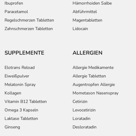
Ibuprofen
Hämorrhoiden Salbe
Paracetamol
Abführmittel
Regelschmerzen Tabletten
Magentabletten
Zahnschmerzen Tabletten
Lidocain
SUPPLEMENTE
ALLERGIEN
Elotrans Reload
Allergie Medikamente
Eiweißpulver
Allergie Tabletten
Melatonin Spray
Augentropfen Allergie
Kollagen
Mometason Nasenspray
Vitamin B12 Tabletten
Cetirizin
Omega 3 Kapseln
Levocetirizin
Laktase Tabletten
Loratadin
Ginseng
Desloratadin