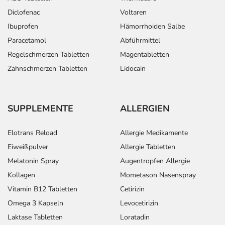
Diclofenac
Voltaren
Ibuprofen
Hämorrhoiden Salbe
Paracetamol
Abführmittel
Regelschmerzen Tabletten
Magentabletten
Zahnschmerzen Tabletten
Lidocain
SUPPLEMENTE
ALLERGIEN
Elotrans Reload
Allergie Medikamente
Eiweißpulver
Allergie Tabletten
Melatonin Spray
Augentropfen Allergie
Kollagen
Mometason Nasenspray
Vitamin B12 Tabletten
Cetirizin
Omega 3 Kapseln
Levocetirizin
Laktase Tabletten
Loratadin