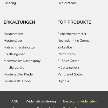
Ginseng
Desloratadin
ERKÄLTUNGEN
TOP PRODUKTE
Hustenstiller
Fieberthermometer
Hustenlöser
Neurodermitis Creme
Halsschmerztabletten
Zinksalbe
Erkältungsbad
Pantoprazol
Meerwasser Nasenspray
Fußpilz Creme
Inhaliergeräte
Mückenschutz
Hustenstiller Kinder
Panthenol Salbe
Hustensaft Kinder
Bryonia
AGB
Widerrufsbelehrung
Bestellung widerrufen