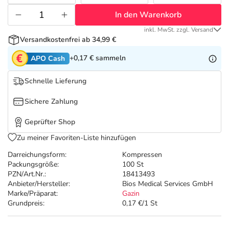
Refluthin, Lasea & Carmenthin Deals
Sport & Fitness
Täglich gut versorgt
In den Warenkorb
Salus Deals
Tierapotheke
inkl. MwSt. zzgl. Versand
Versandkostenfrei ab 34,99 €
+0,17 €
sammeln
APO Cash
Vitamine & Mineralstoffe
Schnelle Lieferung
Marken
Sichere Zahlung
Geprüfter Shop
Zu meiner Favoriten-Liste hinzufügen
Darreichungsform:
Kompressen
Packungsgröße:
100 St
PZN/Art.Nr.:
18413493
Anbieter/Hersteller:
Bios Medical Services GmbH
Marke/Präparat:
Gazin
Grundpreis:
0,17 €/1 St