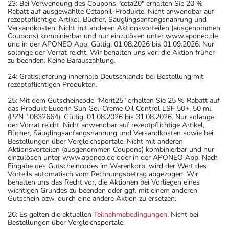
23: Bei Verwendung des Coupons "ceta20" erhalten Sie 20 %
Rabatt auf ausgewählte Cetaphil-Produkte. Nicht anwendbar auf
rezeptpflichtige Artikel, Bücher, Säuglingsanfangsnahrung und
Versandkosten. Nicht mit anderen Aktionsvorteilen (ausgenommen
Coupons) kombinierbar und nur einzulösen unter www.aponeo.de
und in der APONEO App. Gültig: 01.08.2026 bis 01.09.2026. Nur
solange der Vorrat reicht. Wir behalten uns vor, die Aktion früher
zu beenden. Keine Barauszahlung.
24: Gratislieferung innerhalb Deutschlands bei Bestellung mit
rezeptpflichtigen Produkten.
25: Mit dem Gutscheincode "Merit25" erhalten Sie 25 % Rabatt auf
das Produkt Eucerin Sun Gel-Creme Oil Control LSF 50+, 50 ml
(PZN 10832664). Gültig: 01.08.2026 bis 31.08.2026. Nur solange
der Vorrat reicht. Nicht anwendbar auf rezeptpflichtige Artikel,
Bücher, Säuglingsanfangsnahrung und Versandkosten sowie bei
Bestellungen über Vergleichsportale. Nicht mit anderen
Aktionsvorteilen (ausgenommen Coupons) kombinierbar und nur
einzulösen unter www.aponeo.de oder in der APONEO App. Nach
Eingabe des Gutscheincodes im Warenkorb, wird der Wert des
Vorteils automatisch vom Rechnungsbetrag abgezogen. Wir
behalten uns das Recht vor, die Aktionen bei Vorliegen eines
wichtigen Grundes zu beenden oder ggf. mit einem anderen
Gutschein bzw. durch eine andere Aktion zu ersetzen.
26: Es gelten die aktuellen
Teilnahmebedingungen
. Nicht bei
Bestellungen über Vergleichsportale.