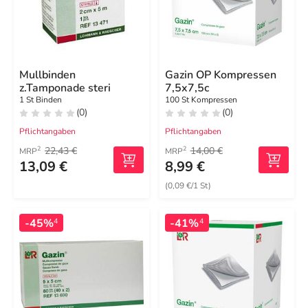
Mullbinden
Gazin OP Kompressen
z.Tamponade steri
7,5x7,5c
1 St Binden
100 St Kompressen
(0)
(0)
Pflichtangaben
Pflichtangaben
22,43 €
14,00 €
2
2
MRP
MRP
13,09 €
8,99 €
(0,09 €/1 St)
-45%
-41%
4
4