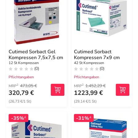
Cutimed Sorbact Gel
Cutimed Sorbact
Kompressen 7,5x7,5 cm
Kompressen 7x9 cm
12 St Kompressen
42 St Kompressen
(0)
(0)
Pflichtangaben
Pflichtangaben
473,05 €
1.452,29 €
2
2
MRP
MRP
320,79 €
1223,99 €
(26,73 €/1 St)
(29,14 €/1 St)
-35%
-31%
4
4