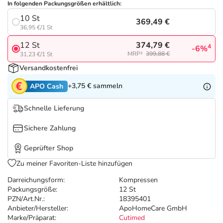
Refluthin, Lasea & Carmenthin Deals
Sport & Fitness
Täglich gut versorgt
In folgenden Packungsgrößen erhältlich:
10 St
369,49 €
36,95 €/1 St
Salus Deals
Tierapotheke
374,79 €
12 St
4
-6%
MRP²
399,88 €
31,23 €/1 St
Vitamine & Mineralstoffe
Versandkostenfrei
+3,75 €
sammeln
APO Cash
Marken
Schnelle Lieferung
Sichere Zahlung
Geprüfter Shop
Zu meiner Favoriten-Liste hinzufügen
Darreichungsform:
Kompressen
Packungsgröße:
12 St
PZN/Art.Nr.:
18395401
Anbieter/Hersteller:
ApoHomeCare GmbH
Marke/Präparat:
Cutimed