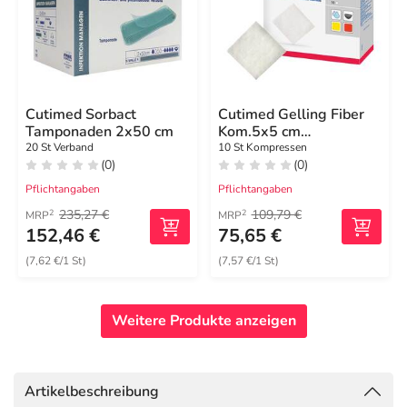
Cutimed Sorbact
Cutimed Gelling Fiber
Tamponaden 2x50 cm
Kom.5x5 cm
Hydrofaserverband
20 St Verband
10 St Kompressen
(0)
(0)
Pflichtangaben
Pflichtangaben
235,27 €
109,79 €
2
2
MRP
MRP
152,46 €
75,65 €
(7,62 €/1 St)
(7,57 €/1 St)
Weitere Produkte anzeigen
Artikelbeschreibung