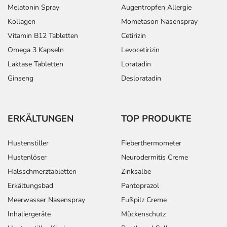
Melatonin Spray
Augentropfen Allergie
Kollagen
Mometason Nasenspray
Vitamin B12 Tabletten
Cetirizin
Omega 3 Kapseln
Levocetirizin
Laktase Tabletten
Loratadin
Ginseng
Desloratadin
ERKÄLTUNGEN
TOP PRODUKTE
Hustenstiller
Fieberthermometer
Hustenlöser
Neurodermitis Creme
Halsschmerztabletten
Zinksalbe
Erkältungsbad
Pantoprazol
Meerwasser Nasenspray
Fußpilz Creme
Inhaliergeräte
Mückenschutz