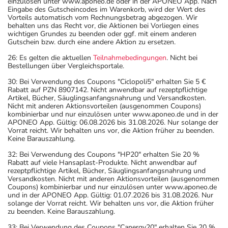
einzulösen unter www.aponeo.de oder in der APONEO App. Nach
Eingabe des Gutscheincodes im Warenkorb, wird der Wert des
Vorteils automatisch vom Rechnungsbetrag abgezogen. Wir
behalten uns das Recht vor, die Aktionen bei Vorliegen eines
wichtigen Grundes zu beenden oder ggf. mit einem anderen
Gutschein bzw. durch eine andere Aktion zu ersetzen.
26: Es gelten die aktuellen
Teilnahmebedingungen
. Nicht bei
Bestellungen über Vergleichsportale.
30: Bei Verwendung des Coupons "Ciclopoli5" erhalten Sie 5 €
Rabatt auf PZN 8907142. Nicht anwendbar auf rezeptpflichtige
Artikel, Bücher, Säuglingsanfangsnahrung und Versandkosten.
Nicht mit anderen Aktionsvorteilen (ausgenommen Coupons)
kombinierbar und nur einzulösen unter www.aponeo.de und in der
APONEO App. Gültig: 06.08.2026 bis 31.08.2026. Nur solange der
Vorrat reicht. Wir behalten uns vor, die Aktion früher zu beenden.
Keine Barauszahlung.
32: Bei Verwendung des Coupons "HP20" erhalten Sie 20 %
Rabatt auf viele Hansaplast-Produkte. Nicht anwendbar auf
rezeptpflichtige Artikel, Bücher, Säuglingsanfangsnahrung und
Versandkosten. Nicht mit anderen Aktionsvorteilen (ausgenommen
Coupons) kombinierbar und nur einzulösen unter www.aponeo.de
und in der APONEO App. Gültig: 01.07.2026 bis 31.08.2026. Nur
solange der Vorrat reicht. Wir behalten uns vor, die Aktion früher
zu beenden. Keine Barauszahlung.
33: Bei Verwendung des Coupons "Canergy20" erhalten Sie 20 %