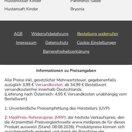
Hustenstiller Kinder
Panthenol Salbe
Hustensaft Kinder
Bryonia
AGB
Widerrufsbelehrung
Bestellung widerrufen
Impressum
Datenschutz
Cookie-Einstellungen
Barrierefreiheitserklärung
Informationen zu Preisangaben
Alle Preise inkl. gesetzlicher Mehrwertsteuer, gegebenenfalls
zuzüglich 3,99 €
Versandkosten
, ab 34,99 € Bestellwert
versandkostenfrei innerhalb Deutschlands.
(Lieferung nach Österreich: 4,95 € Versandkosten unabhängig vom
Bestellwert)
1: Unverbindliche Preisempfehlung des Herstellers (UVP)
2:
MediPreis-Referenzpreis (MRP)
: der höchste Verkaufspreis, den
die Arzneimittel-Preisvergleichsseite www.medipreis.de für dieses
Produkt ausweist (Stand: 08.08.2026). Produktpreise können sich
zwischenzeitlich geändert und damit die Rangfolge der