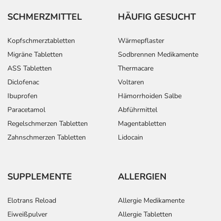
SCHMERZMITTEL
HÄUFIG GESUCHT
Kopfschmerztabletten
Wärmepflaster
Migräne Tabletten
Sodbrennen Medikamente
ASS Tabletten
Thermacare
Diclofenac
Voltaren
Ibuprofen
Hämorrhoiden Salbe
Paracetamol
Abführmittel
Regelschmerzen Tabletten
Magentabletten
Zahnschmerzen Tabletten
Lidocain
SUPPLEMENTE
ALLERGIEN
Elotrans Reload
Allergie Medikamente
Eiweißpulver
Allergie Tabletten