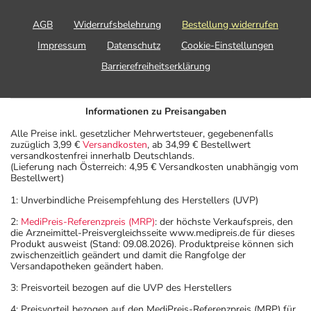
AGB
Widerrufsbelehrung
Bestellung widerrufen
Impressum
Datenschutz
Cookie-Einstellungen
Barrierefreiheitserklärung
Informationen zu Preisangaben
Alle Preise inkl. gesetzlicher Mehrwertsteuer, gegebenenfalls
zuzüglich 3,99 €
Versandkosten
, ab 34,99 € Bestellwert
versandkostenfrei innerhalb Deutschlands.
(Lieferung nach Österreich: 4,95 € Versandkosten unabhängig vom
Bestellwert)
1: Unverbindliche Preisempfehlung des Herstellers (UVP)
2:
MediPreis-Referenzpreis (MRP)
: der höchste Verkaufspreis, den
die Arzneimittel-Preisvergleichsseite www.medipreis.de für dieses
Produkt ausweist (Stand: 09.08.2026). Produktpreise können sich
zwischenzeitlich geändert und damit die Rangfolge der
Versandapotheken geändert haben.
3: Preisvorteil bezogen auf die UVP des Herstellers
4: Preisvorteil bezogen auf den MediPreis-Referenzpreis (MRP) für