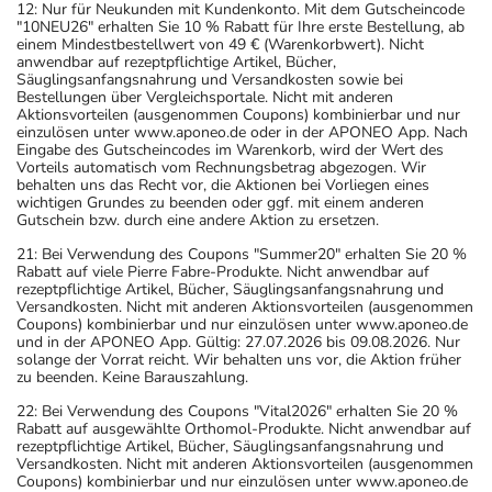
12: Nur für Neukunden mit Kundenkonto. Mit dem Gutscheincode
"10NEU26" erhalten Sie 10 % Rabatt für Ihre erste Bestellung, ab
einem Mindestbestellwert von 49 € (Warenkorbwert). Nicht
anwendbar auf rezeptpflichtige Artikel, Bücher,
Säuglingsanfangsnahrung und Versandkosten sowie bei
Bestellungen über Vergleichsportale. Nicht mit anderen
Aktionsvorteilen (ausgenommen Coupons) kombinierbar und nur
einzulösen unter www.aponeo.de oder in der APONEO App. Nach
Eingabe des Gutscheincodes im Warenkorb, wird der Wert des
Vorteils automatisch vom Rechnungsbetrag abgezogen. Wir
behalten uns das Recht vor, die Aktionen bei Vorliegen eines
wichtigen Grundes zu beenden oder ggf. mit einem anderen
Gutschein bzw. durch eine andere Aktion zu ersetzen.
21: Bei Verwendung des Coupons "Summer20" erhalten Sie 20 %
Rabatt auf viele Pierre Fabre-Produkte. Nicht anwendbar auf
rezeptpflichtige Artikel, Bücher, Säuglingsanfangsnahrung und
Versandkosten. Nicht mit anderen Aktionsvorteilen (ausgenommen
Coupons) kombinierbar und nur einzulösen unter www.aponeo.de
und in der APONEO App. Gültig: 27.07.2026 bis 09.08.2026. Nur
solange der Vorrat reicht. Wir behalten uns vor, die Aktion früher
zu beenden. Keine Barauszahlung.
22: Bei Verwendung des Coupons "Vital2026" erhalten Sie 20 %
Rabatt auf ausgewählte Orthomol-Produkte. Nicht anwendbar auf
rezeptpflichtige Artikel, Bücher, Säuglingsanfangsnahrung und
Versandkosten. Nicht mit anderen Aktionsvorteilen (ausgenommen
Coupons) kombinierbar und nur einzulösen unter www.aponeo.de