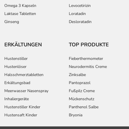
Omega 3 Kapseln
Levocetirizin
Laktase Tabletten
Loratadin
Ginseng
Desloratadin
ERKÄLTUNGEN
TOP PRODUKTE
Hustenstiller
Fieberthermometer
Hustenlöser
Neurodermitis Creme
Halsschmerztabletten
Zinksalbe
Erkältungsbad
Pantoprazol
Meerwasser Nasenspray
Fußpilz Creme
Inhaliergeräte
Mückenschutz
Hustenstiller Kinder
Panthenol Salbe
Hustensaft Kinder
Bryonia