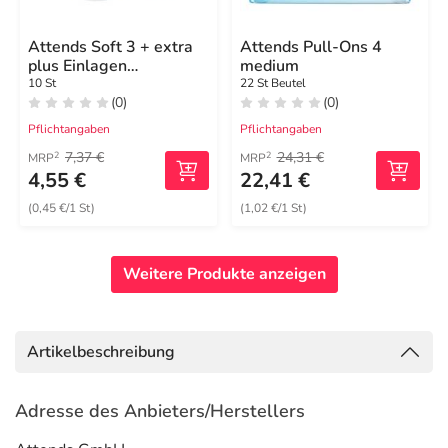
Attends Soft 3 + extra
Attends Pull-Ons 4
plus Einlagen
medium
anatomisch
10 St
22 St Beutel
(0)
(0)
Pflichtangaben
Pflichtangaben
7,37 €
24,31 €
2
2
MRP
MRP
4,55 €
22,41 €
(0,45 €/1 St)
(1,02 €/1 St)
Weitere Produkte anzeigen
Artikelbeschreibung
Adresse des Anbieters/Herstellers