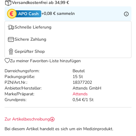
Refluthin, Lasea & Carmenthin Deals
Sport & Fitness
Täglich gut versorgt
Versandkostenfrei ab 34,99 €
+0,08 €
sammeln
APO Cash
Salus Deals
Tierapotheke
Schnelle Lieferung
Vitamine & Mineralstoffe
Sichere Zahlung
Geprüfter Shop
Marken
Zu meiner Favoriten-Liste hinzufügen
Darreichungsform:
Beutel
Packungsgröße:
15 St
PZN/Art.Nr.:
18377202
Anbieter/Hersteller:
Attends GmbH
Marke/Präparat:
Attends
Grundpreis:
0,54 €/1 St
Zur Artikelbeschreibung
Bei diesem Artikel handelt es sich um ein Medizinprodukt.