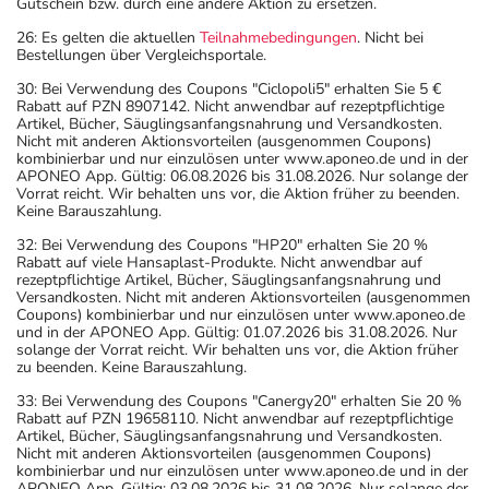
Gutschein bzw. durch eine andere Aktion zu ersetzen.
26: Es gelten die aktuellen
Teilnahmebedingungen
. Nicht bei
Bestellungen über Vergleichsportale.
30: Bei Verwendung des Coupons "Ciclopoli5" erhalten Sie 5 €
Rabatt auf PZN 8907142. Nicht anwendbar auf rezeptpflichtige
Artikel, Bücher, Säuglingsanfangsnahrung und Versandkosten.
Nicht mit anderen Aktionsvorteilen (ausgenommen Coupons)
kombinierbar und nur einzulösen unter www.aponeo.de und in der
APONEO App. Gültig: 06.08.2026 bis 31.08.2026. Nur solange der
Vorrat reicht. Wir behalten uns vor, die Aktion früher zu beenden.
Keine Barauszahlung.
32: Bei Verwendung des Coupons "HP20" erhalten Sie 20 %
Rabatt auf viele Hansaplast-Produkte. Nicht anwendbar auf
rezeptpflichtige Artikel, Bücher, Säuglingsanfangsnahrung und
Versandkosten. Nicht mit anderen Aktionsvorteilen (ausgenommen
Coupons) kombinierbar und nur einzulösen unter www.aponeo.de
und in der APONEO App. Gültig: 01.07.2026 bis 31.08.2026. Nur
solange der Vorrat reicht. Wir behalten uns vor, die Aktion früher
zu beenden. Keine Barauszahlung.
33: Bei Verwendung des Coupons "Canergy20" erhalten Sie 20 %
Rabatt auf PZN 19658110. Nicht anwendbar auf rezeptpflichtige
Artikel, Bücher, Säuglingsanfangsnahrung und Versandkosten.
Nicht mit anderen Aktionsvorteilen (ausgenommen Coupons)
kombinierbar und nur einzulösen unter www.aponeo.de und in der
APONEO App. Gültig: 03.08.2026 bis 31.08.2026. Nur solange der