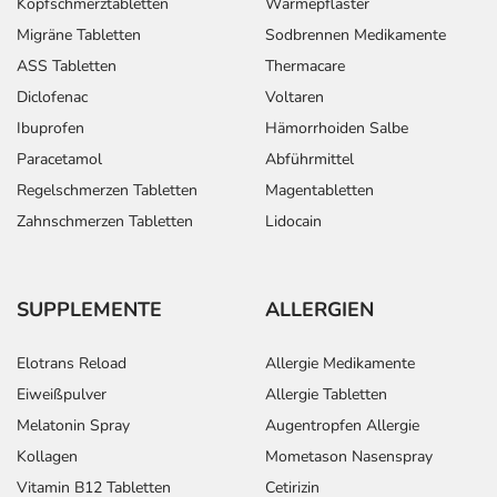
Kopfschmerztabletten
Wärmepflaster
Migräne Tabletten
Sodbrennen Medikamente
ASS Tabletten
Thermacare
Diclofenac
Voltaren
Ibuprofen
Hämorrhoiden Salbe
Paracetamol
Abführmittel
Regelschmerzen Tabletten
Magentabletten
Zahnschmerzen Tabletten
Lidocain
SUPPLEMENTE
ALLERGIEN
Elotrans Reload
Allergie Medikamente
Eiweißpulver
Allergie Tabletten
Melatonin Spray
Augentropfen Allergie
Kollagen
Mometason Nasenspray
Vitamin B12 Tabletten
Cetirizin