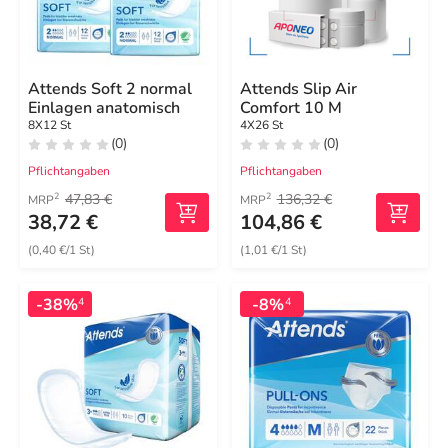
Attends Soft 2 normal
Attends Slip Air
Einlagen anatomisch
Comfort 10 M
8X12 St
4X26 St
(0)
(0)
Pflichtangaben
Pflichtangaben
47,83 €
136,32 €
2
2
MRP
MRP
38,72 €
104,86 €
(0,40 €/1 St)
(1,01 €/1 St)
-38%
-8%
4
4