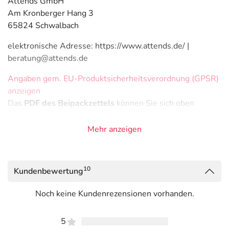
Attends GmbH
Am Kronberger Hang 3
65824 Schwalbach
elektronische Adresse: https://www.attends.de/ |
beratung@attends.de
Angaben gem. EU-Produktsicherheitsverordnung (GPSR)
anzeigen
Das
PDF des Beipackzettels
können Sie sich oben
herunterladen.
Mehr anzeigen
10
Kundenbewertung
Noch keine Kundenrezensionen vorhanden.
5