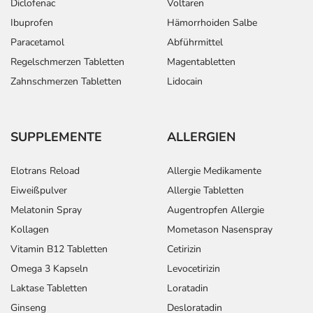
Diclofenac
Voltaren
Ibuprofen
Hämorrhoiden Salbe
Paracetamol
Abführmittel
Regelschmerzen Tabletten
Magentabletten
Zahnschmerzen Tabletten
Lidocain
SUPPLEMENTE
ALLERGIEN
Elotrans Reload
Allergie Medikamente
Eiweißpulver
Allergie Tabletten
Melatonin Spray
Augentropfen Allergie
Kollagen
Mometason Nasenspray
Vitamin B12 Tabletten
Cetirizin
Omega 3 Kapseln
Levocetirizin
Laktase Tabletten
Loratadin
Ginseng
Desloratadin