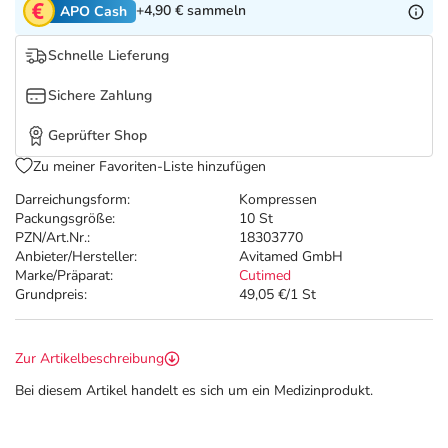
Refluthin, Lasea & Carmenthin Deals
Sport & Fitness
Täglich gut versorgt
+4,90 €
sammeln
APO Cash
Schnelle Lieferung
Salus Deals
Tierapotheke
Sichere Zahlung
Vitamine & Mineralstoffe
Geprüfter Shop
Zu meiner Favoriten-Liste hinzufügen
Marken
Darreichungsform:
Kompressen
Packungsgröße:
10 St
PZN/Art.Nr.:
18303770
Anbieter/Hersteller:
Avitamed GmbH
Marke/Präparat:
Cutimed
Grundpreis:
49,05 €/1 St
Zur Artikelbeschreibung
Bei diesem Artikel handelt es sich um ein Medizinprodukt.