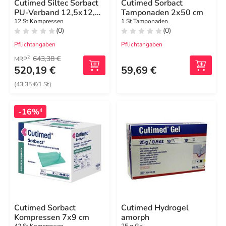
Cutimed Siltec Sorbact
Cutimed Sorbact
PU-Verband 12,5x12,5
Tamponaden 2x50 cm
cm
12 St Kompressen
1 St Tamponaden
(0)
(0)
Pflichtangaben
Pflichtangaben
643,38 €
2
MRP
520,19 €
59,69 €
(43,35 €/1 St)
-16%
4
Cutimed Sorbact
Cutimed Hydrogel
Kompressen 7x9 cm
amorph