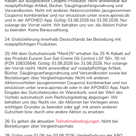
Rabatt auf ausgewählte Cetaphil-Produkte. Nicht anwendbar auf
rezeptpflichtige Artikel, Bücher, Säuglingsanfangsnahrung und
Versandkosten. Nicht mit anderen Aktionsvorteilen (ausgenommen
Coupons) kombinierbar und nur einzulösen unter www.aponeo.de
und in der APONEO App. Gültig: 01.08.2026 bis 01.09.2026. Nur
solange der Vorrat reicht. Wir behalten uns vor, die Aktion früher
zu beenden. Keine Barauszahlung.
24: Gratislieferung innerhalb Deutschlands bei Bestellung mit
rezeptpflichtigen Produkten.
25: Mit dem Gutscheincode "Merit25" erhalten Sie 25 % Rabatt auf
das Produkt Eucerin Sun Gel-Creme Oil Control LSF 50+, 50 ml
(PZN 10832664). Gültig: 01.08.2026 bis 31.08.2026. Nur solange
der Vorrat reicht. Nicht anwendbar auf rezeptpflichtige Artikel,
Bücher, Säuglingsanfangsnahrung und Versandkosten sowie bei
Bestellungen über Vergleichsportale. Nicht mit anderen
Aktionsvorteilen (ausgenommen Coupons) kombinierbar und nur
einzulösen unter www.aponeo.de oder in der APONEO App. Nach
Eingabe des Gutscheincodes im Warenkorb, wird der Wert des
Vorteils automatisch vom Rechnungsbetrag abgezogen. Wir
behalten uns das Recht vor, die Aktionen bei Vorliegen eines
wichtigen Grundes zu beenden oder ggf. mit einem anderen
Gutschein bzw. durch eine andere Aktion zu ersetzen.
26: Es gelten die aktuellen
Teilnahmebedingungen
. Nicht bei
Bestellungen über Vergleichsportale.
28: Gültig vom 01.08. bis 03.08.2026. Verdreifachung der APO