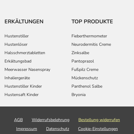
ERKÄLTUNGEN
TOP PRODUKTE
Hustenstiller
Fieberthermometer
Hustenlöser
Neurodermitis Creme
Halsschmerztabletten
Zinksalbe
Erkältungsbad
Pantoprazol
Meerwasser Nasenspray
Fußpilz Creme
Inhaliergeräte
Mückenschutz
Hustenstiller Kinder
Panthenol Salbe
Hustensaft Kinder
Bryonia
AGB
Widerrufsbelehrung
Bestellung widerrufen
Impressum
Datenschutz
Cookie-Einstellungen