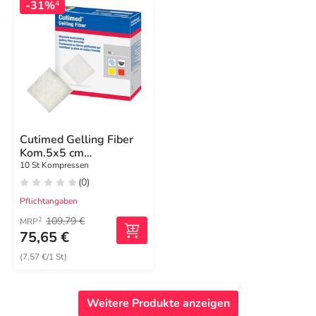
-31%
4
Cutimed Gelling Fiber
Kom.5x5 cm
Hydrofaserverband
10 St Kompressen
(0)
Pflichtangaben
109,79 €
2
MRP
75,65 €
(7,57 €/1 St)
Weitere Produkte anzeigen