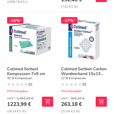
(1606,79 €/1 l)
(7,62 €/1 St)
-16%
-27%
4
4
Cutimed Sorbact
Cutimed Sorbion Carbon
Kompressen 7x9 cm
Wundverband 15x15
cm steril
42 St Kompressen
12 St Kompressen
(0)
(0)
Pflichtangaben
Pflichtangaben
1.452,29 €
362,19 €
2
2
MRP
MRP
1223,99 €
263,18 €
(29,14 €/1 St)
(21,93 €/1 St)