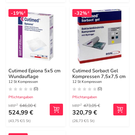
-19%
-32%
4
4
Cutimed Epiona 5x5 cm
Cutimed Sorbact Gel
Wundauflage
Kompressen 7,5x7,5 cm
12 St Kompressen
12 St Kompressen
(0)
(0)
Pflichtangaben
Pflichtangaben
646,00 €
473,05 €
2
2
MRP
MRP
524,99 €
320,79 €
(43,75 €/1 St)
(26,73 €/1 St)