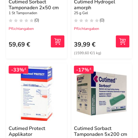
Cutimed Sorbact
Cutimed Hydrogel
Tamponaden 2x50 cm
amorph
1 St Tamponaden
25 g Gel
(0)
(0)
Pflichtangaben
Pflichtangaben
59,69 €
39,99 €
(1599,60 €/1 kg)
-33%
-17%
4
4
Cutimed Protect
Cutimed Sorbact
Applikator
Tamponaden 5x200 cm