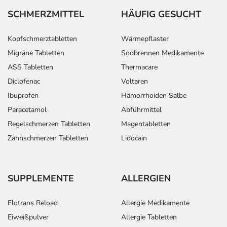
SCHMERZMITTEL
HÄUFIG GESUCHT
Kopfschmerztabletten
Wärmepflaster
Migräne Tabletten
Sodbrennen Medikamente
ASS Tabletten
Thermacare
Diclofenac
Voltaren
Ibuprofen
Hämorrhoiden Salbe
Paracetamol
Abführmittel
Regelschmerzen Tabletten
Magentabletten
Zahnschmerzen Tabletten
Lidocain
SUPPLEMENTE
ALLERGIEN
Elotrans Reload
Allergie Medikamente
Eiweißpulver
Allergie Tabletten