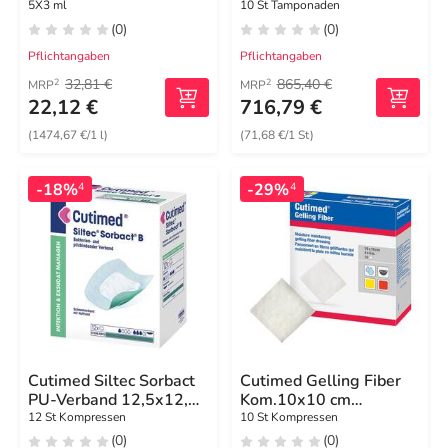
5X3 ml
10 St Tamponaden
(0)
(0)
Pflichtangaben
Pflichtangaben
32,81 €
865,40 €
2
2
MRP
MRP
22,12 €
716,79 €
(1474,67 €/1 l)
(71,68 €/1 St)
-18%
-29%
4
4
Cutimed Siltec Sorbact
Cutimed Gelling Fiber
PU-Verband 12,5x12,5
Kom.10x10 cm
cm
Hydrofaserverband
12 St Kompressen
10 St Kompressen
(0)
(0)