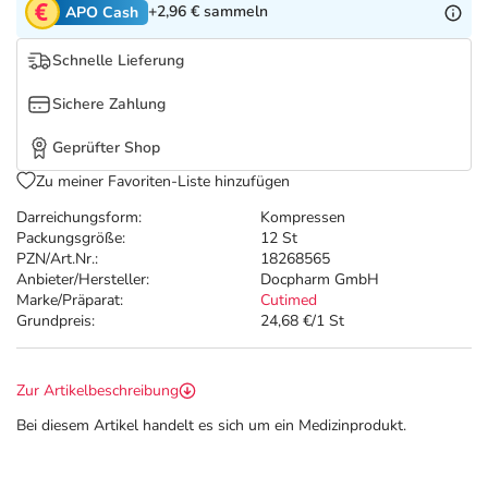
Refluthin, Lasea & Carmenthin Deals
Sport & Fitness
Täglich gut versorgt
+2,96 €
sammeln
APO Cash
Schnelle Lieferung
Salus Deals
Tierapotheke
Sichere Zahlung
Vitamine & Mineralstoffe
Geprüfter Shop
Zu meiner Favoriten-Liste hinzufügen
Marken
Darreichungsform:
Kompressen
Packungsgröße:
12 St
PZN/Art.Nr.:
18268565
Anbieter/Hersteller:
Docpharm GmbH
Marke/Präparat:
Cutimed
Grundpreis:
24,68 €/1 St
Zur Artikelbeschreibung
Bei diesem Artikel handelt es sich um ein Medizinprodukt.