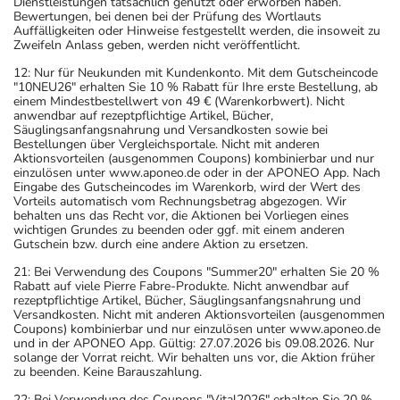
Dienstleistungen tatsächlich genutzt oder erworben haben.
Bewertungen, bei denen bei der Prüfung des Wortlauts
Auffälligkeiten oder Hinweise festgestellt werden, die insoweit zu
Zweifeln Anlass geben, werden nicht veröffentlicht.
12: Nur für Neukunden mit Kundenkonto. Mit dem Gutscheincode
"10NEU26" erhalten Sie 10 % Rabatt für Ihre erste Bestellung, ab
einem Mindestbestellwert von 49 € (Warenkorbwert). Nicht
anwendbar auf rezeptpflichtige Artikel, Bücher,
Säuglingsanfangsnahrung und Versandkosten sowie bei
Bestellungen über Vergleichsportale. Nicht mit anderen
Aktionsvorteilen (ausgenommen Coupons) kombinierbar und nur
einzulösen unter www.aponeo.de oder in der APONEO App. Nach
Eingabe des Gutscheincodes im Warenkorb, wird der Wert des
Vorteils automatisch vom Rechnungsbetrag abgezogen. Wir
behalten uns das Recht vor, die Aktionen bei Vorliegen eines
wichtigen Grundes zu beenden oder ggf. mit einem anderen
Gutschein bzw. durch eine andere Aktion zu ersetzen.
21: Bei Verwendung des Coupons "Summer20" erhalten Sie 20 %
Rabatt auf viele Pierre Fabre-Produkte. Nicht anwendbar auf
rezeptpflichtige Artikel, Bücher, Säuglingsanfangsnahrung und
Versandkosten. Nicht mit anderen Aktionsvorteilen (ausgenommen
Coupons) kombinierbar und nur einzulösen unter www.aponeo.de
und in der APONEO App. Gültig: 27.07.2026 bis 09.08.2026. Nur
solange der Vorrat reicht. Wir behalten uns vor, die Aktion früher
zu beenden. Keine Barauszahlung.
22: Bei Verwendung des Coupons "Vital2026" erhalten Sie 20 %