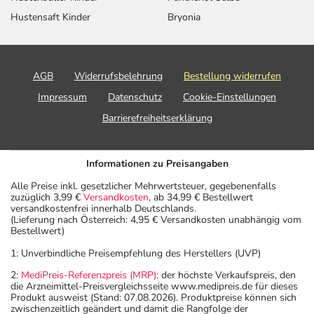
Hustensaft Kinder
Bryonia
AGB
Widerrufsbelehrung
Bestellung widerrufen
Impressum
Datenschutz
Cookie-Einstellungen
Barrierefreiheitserklärung
Informationen zu Preisangaben
Alle Preise inkl. gesetzlicher Mehrwertsteuer, gegebenenfalls
zuzüglich 3,99 €
Versandkosten
, ab 34,99 € Bestellwert
versandkostenfrei innerhalb Deutschlands.
(Lieferung nach Österreich: 4,95 € Versandkosten unabhängig vom
Bestellwert)
1: Unverbindliche Preisempfehlung des Herstellers (UVP)
2:
MediPreis-Referenzpreis (MRP)
: der höchste Verkaufspreis, den
die Arzneimittel-Preisvergleichsseite www.medipreis.de für dieses
Produkt ausweist (Stand: 07.08.2026). Produktpreise können sich
zwischenzeitlich geändert und damit die Rangfolge der