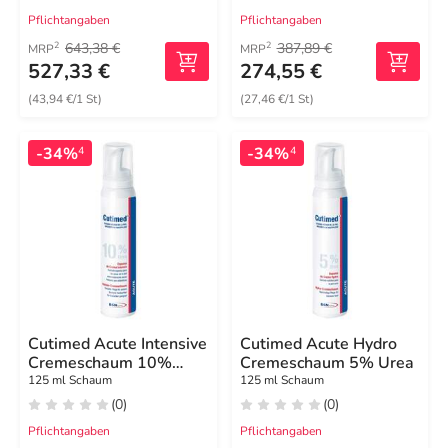
Pflichtangaben
Pflichtangaben
643,38 €
387,89 €
2
2
MRP
MRP
527,33 €
274,55 €
(43,94 €/1 St)
(27,46 €/1 St)
-34%
-34%
4
4
Cutimed Acute Intensive
Cutimed Acute Hydro
Cremeschaum 10%
Cremeschaum 5% Urea
Urea
125 ml Schaum
125 ml Schaum
(0)
(0)
Pflichtangaben
Pflichtangaben