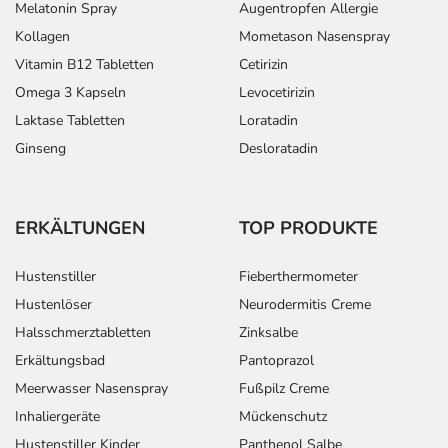
Melatonin Spray
Augentropfen Allergie
Kollagen
Mometason Nasenspray
Vitamin B12 Tabletten
Cetirizin
Omega 3 Kapseln
Levocetirizin
Laktase Tabletten
Loratadin
Ginseng
Desloratadin
ERKÄLTUNGEN
TOP PRODUKTE
Hustenstiller
Fieberthermometer
Hustenlöser
Neurodermitis Creme
Halsschmerztabletten
Zinksalbe
Erkältungsbad
Pantoprazol
Meerwasser Nasenspray
Fußpilz Creme
Inhaliergeräte
Mückenschutz
Hustenstiller Kinder
Panthenol Salbe