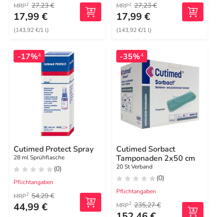
27,23 €
27,23 €
2
2
MRP
MRP
17,99 €
17,99 €
(143,92 €/1 l)
(143,92 €/1 l)
-17%
-35%
4
4
Cutimed Protect Spray
Cutimed Sorbact
Tamponaden 2x50 cm
28 ml Sprühflasche
20 St Verband
(0)
(0)
Pflichtangaben
Pflichtangaben
54,29 €
2
MRP
44,99 €
235,27 €
2
MRP
152,46 €