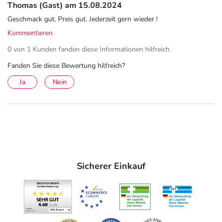
Thomas (Gast) am 15.08.2024
Informationen zu diesem Lebensmittel (wie z. B. Zutaten,
Geschmack gut, Preis gut. Jederzeit gern wieder !
Allergene) sind bei den Lebensmittelangaben als pdf
Kommentieren
hinterlegt. (oben)
0 von 1 Kunden fanden diese Informationen hilfreich.
Fanden Sie diese Bewertung hilfreich?
Ja
Nein
Sicherer Einkauf