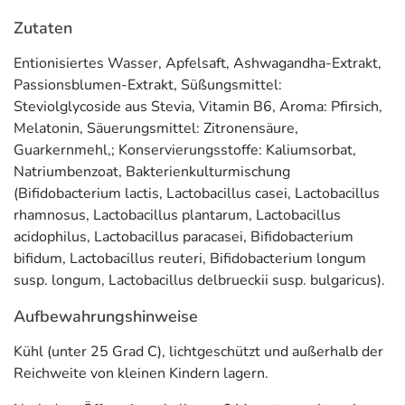
bestimmte Gewohnheiten können wir
einen gesunden
Zutaten
Schlaf unterstützen.
Dazu gehören dunkle Räume, kein
blaues Licht von Ihrem Handy oder Tablet vor dem
Entionisiertes Wasser, Apfelsaft, Ashwagandha-Extrakt,
Schlafengehen, eine angepasste, fast kühle
Passionsblumen-Extrakt, Süßungsmittel:
Raumtemperatur oder das Weglassen von schweren
Steviolglycoside aus Stevia, Vitamin B6, Aroma: Pfirsich,
Mahlzeiten oder Alkohol vor dem Schlafen.
Melatonin, Säuerungsmittel: Zitronensäure,
Guarkernmehl,; Konservierungsstoffe: Kaliumsorbat,
Eine weitere Möglichkeit bietet das
Mediakos
Natriumbenzoat, Bakterienkulturmischung
Schlafspray mit Melatonin*, Ashwagandha,
(Bifidobacterium lactis, Lactobacillus casei, Lactobacillus
Passionsblumenextrakt und Vitamin B6*
. Melatonin
rhamnosus, Lactobacillus plantarum, Lactobacillus
kann dazu beitragen,
die Einschlafzeit zu verkürzen
und
acidophilus, Lactobacillus paracasei, Bifidobacterium
somit die Schlafqualität zu verbessern und sich beim
bifidum, Lactobacillus reuteri, Bifidobacterium longum
Aufwachen ausgeruhter zu fühlen.
susp. longum, Lactobacillus delbrueckii susp. bulgaricus).
Welche Inhaltsstoffe sind enthalten?
Aufbewahrungshinweise
Melatonin
ist ein Hormon, das unser Körper auf natürliche
Kühl (unter 25 Grad C), lichtgeschützt und außerhalb der
Weise produziert, um den Schlaf zu regulieren. Kurz vor
Reichweite von kleinen Kindern lagern.
dem Schlafengehen eingenommen, kann 1 mg Melatonin