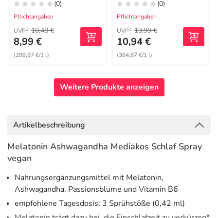
(0)
(0)
Pflichtangaben
Pflichtangaben
10,48 €
13,99 €
1
1
UVP
UVP
8,99 €
10,94 €
(299,67 €/1 l)
(364,67 €/1 l)
Weitere Produkte anzeigen
Artikelbeschreibung
Melatonin Ashwagandha Mediakos Schlaf Spray
vegan
Nahrungsergänzungsmittel mit Melatonin,
Ashwagandha, Passionsblume und Vitamin B6
empfohlene Tagesdosis: 3 Sprühstöße (0,42 ml)
Melatonin trägt dazu bei, die Einschlafzeit zu verkürzen*