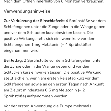
dazu beitragen, die Einschlafzeit zu verkürzen.* Zudem
Nach dem Öffnen innerhalb von 6 Monaten verbrauchen.
kann Melatonin einen positiven Einfluss auf das
Verwendungshinweise
subjektive Jetlag-Empfinden haben, wenn 0,5 mg
Melatonin am ersten Reisetag kurz vor dem
Zur Verkürzung der Einschlafzeit:
4 Sprühstöße vor dem
Schlafengehen sowie an den ersten Tagen nach der
Schlafengehen unter die Zunge oder in die Wange geben
Ankunft am Zielort aufgenommen werden.*
und vor dem Schlucken kurz einwirken lassen. Die
positive Wirkung stellt sich ein, wenn kurz vor dem
Ashwagandha
wird hauptsächlich im indischen Ayurveda
Schlafengehen 1 mg Melatonin (= 4 Sprühstöße)
verwendet.
eingenommen wird.
Ergänzt durch
die Passionsblume
.
Bei Jetlag:
2 Sprühstöße vor dem Schlafengehen unter
Vitamin B6
trägt zu einer normalen Funktion des
die Zunge oder in die Wange geben und vor dem
Nervensystems sowie zu einer normalen Funktion des
Schlucken kurz einwirken lassen. Die positive Wirkung
Energiestoffwechsels bei.
stellt sich ein, wenn am ersten Reisetag kurz vor dem
Schlafengehen sowie an den ersten Tagen nach Ankunft
* Melatonin trägt dazu bei, die Einschlafzeit zu verkürzen. Die positive
am Zielort mindestens 0,5 mg Melatonin (= 2
Wirkung stellt sich ein, wenn kurz vor dem Schlafengehen 1 mg Melatonin
Sprühstöße) aufgenommen werden.
aufgenommen wird. Melatonin trägt zur Linderung der subjektiven Jetlag-
Empfindung bei. Die positive Wirkung stellt sich ein, wenn am ersten
Vor der ersten Anwendung die Pumpe mehrmals
Reisetag kurz vor dem Schlafengehen sowie an den ersten Tagen nach