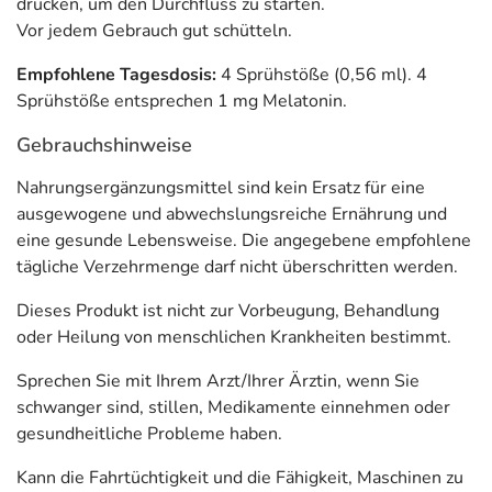
drücken, um den Durchfluss zu starten.
Ankunft am Zielort mindestens 0,5 mg aufgenommen werden. Vitamin B6
Vor jedem Gebrauch gut schütteln.
trägt zu einem normalen Energiestoffwechsel bei. Vitamin B6 trägt zu einer
Empfohlene Tagesdosis:
4 Sprühstöße (0,56 ml). 4
normalen Funktion des Nervensystems bei.
Sprühstöße entsprechen 1 mg Melatonin.
Wie wird Melatonin Ashwagandha Mediakos
Gebrauchshinweise
Schlaf Spray vegan eingenommen?
Nahrungsergänzungsmittel sind kein Ersatz für eine
Als Mundspray ist die Einnahme von Melatonin +
ausgewogene und abwechslungsreiche Ernährung und
Ashwagandha + Passionsblume + Vitamin B6 Schlaf
eine gesunde Lebensweise. Die angegebene empfohlene
Spray besonders einfach. Da es direkt über die
tägliche Verzehrmenge darf nicht überschritten werden.
Mundschleimhäute aufgenommen wird, kann es schnell
vom Körper resorbiert werden. Die Dosierung ist durch
Dieses Produkt ist nicht zur Vorbeugung, Behandlung
zählbare Pumpstöße gut nachvollziehbar und durch den
oder Heilung von menschlichen Krankheiten bestimmt.
Sprühkopf präzise und sauber. Das Spray kann überall und
von mehreren Personen angewendet werden.
Sprechen Sie mit Ihrem Arzt/Ihrer Ärztin, wenn Sie
schwanger sind, stillen, Medikamente einnehmen oder
Zur Verkürzung der Einschlafzeit: 3 Sprühstöße vor dem
gesundheitliche Probleme haben.
Schlafengehen unter die Zunge oder in die Wange geben
und vor dem Schlucken kurz einwirken lassen. Die
Kann die Fahrtüchtigkeit und die Fähigkeit, Maschinen zu