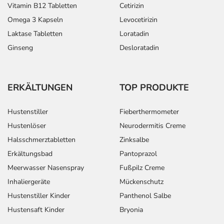
Vitamin B12 Tabletten
Cetirizin
Omega 3 Kapseln
Levocetirizin
Laktase Tabletten
Loratadin
Ginseng
Desloratadin
ERKÄLTUNGEN
TOP PRODUKTE
Hustenstiller
Fieberthermometer
Hustenlöser
Neurodermitis Creme
Halsschmerztabletten
Zinksalbe
Erkältungsbad
Pantoprazol
Meerwasser Nasenspray
Fußpilz Creme
Inhaliergeräte
Mückenschutz
Hustenstiller Kinder
Panthenol Salbe
Hustensaft Kinder
Bryonia