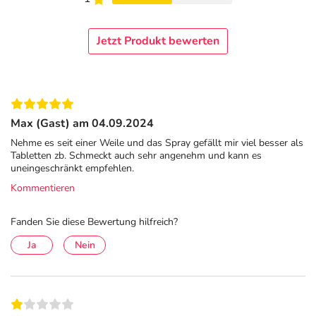
Inhaltsstoff
pro Tagesdosis (3 Sprühstöße)
**NRV 
Melatonin
1 mg
***
Jetzt Produkt bewerten
Ashwagandha-
10 mg
***
Extrakt
Passionsblumen-
5 mg
***
Extrakt
Max (Gast) am 04.09.2024
Vitamin B6
3 mg
214 %
Nehme es seit einer Weile und das Spray gefällt mir viel besser als
Tabletten zb. Schmeckt auch sehr angenehm und kann es
uneingeschränkt empfehlen.
** NRV % der Referenzmenge nach EU-Verordnung
Kommentieren
1169/2011
*** keine Empfehlung vorhanden
Fanden Sie diese Bewertung hilfreich?
Ja
Nein
Adresse des Lebensmittel-Unternehmens
Mediakos GmbH
Kastanienallee 74
10435 Berlin