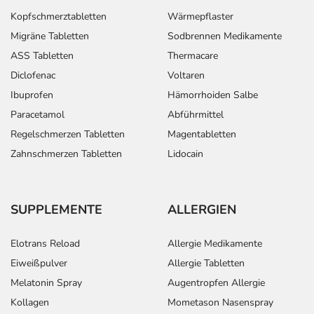
Kopfschmerztabletten
Wärmepflaster
Migräne Tabletten
Sodbrennen Medikamente
ASS Tabletten
Thermacare
Diclofenac
Voltaren
Ibuprofen
Hämorrhoiden Salbe
Paracetamol
Abführmittel
Regelschmerzen Tabletten
Magentabletten
Zahnschmerzen Tabletten
Lidocain
SUPPLEMENTE
ALLERGIEN
Elotrans Reload
Allergie Medikamente
Eiweißpulver
Allergie Tabletten
Melatonin Spray
Augentropfen Allergie
Kollagen
Mometason Nasenspray