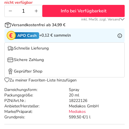
Refluthin, Lasea & Carmenthin Deals
Sport & Fitness
Täglich gut versorgt
nicht verfügbar
Info bei Verfügbarkeit
Salus Deals
Tierapotheke
inkl. MwSt. zzgl. Versand
Versandkostenfrei ab 34,99 €
Vitamine & Mineralstoffe
+0,12 €
sammeln
APO Cash
Schnelle Lieferung
Marken
Sichere Zahlung
Geprüfter Shop
Zu meiner Favoriten-Liste hinzufügen
Darreichungsform:
Spray
Packungsgröße:
20 ml
PZN/Art.Nr.:
18222126
Anbieter/Hersteller:
Mediakos GmbH
Marke/Präparat:
Mediakos
Grundpreis:
599,50 €/1 l