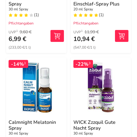
Spray
Einschlaf-Spray Plus
30 ml Spray
20 ml Spray
(1)
(1)
Pflichtangaben
Pflichtangaben
9,60 €
11,99 €
1
1
UVP
UVP
6,99 €
10,94 €
(233,00 €/1 l)
(547,00 €/1 l)
-14%
-22%
3
3
Calmnight Melatonin
WICK Zzzquil Gute
Spray
Nacht Spray
30 ml Spray
30 ml Spray