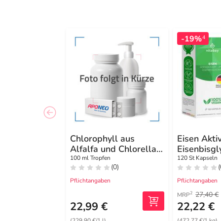
-19%
4
Chlorophyll aus
Eisen Akti
Alfalfa und Chlorella
Eisenbisgl
vegan Tropf.
hochdos.K
100 ml Tropfen
120 St Kapseln
(0)
(
Pflichtangaben
Pflichtangaben
27,40 €
2
MRP
22,99 €
22,22 €
(229,90 €/1 l)
(472,77 €/1 kg)