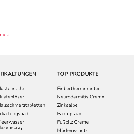
mular
ERKÄLTUNGEN
TOP PRODUKTE
ustenstiller
Fieberthermometer
ustenlöser
Neurodermitis Creme
alsschmerztabletten
Zinksalbe
rkältungsbad
Pantoprazol
eerwasser
Fußpilz Creme
asenspray
Mückenschutz