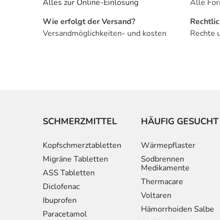
Alles zur Online-Einlösung
Alle For
Wie erfolgt der Versand?
Rechtli
Versandmöglichkeiten- und kosten
Rechte 
SCHMERZMITTEL
HÄUFIG GESUCHT
Kopfschmerztabletten
Wärmepflaster
Migräne Tabletten
Sodbrennen
Medikamente
ASS Tabletten
Thermacare
Diclofenac
Voltaren
Ibuprofen
Hämorrhoiden Salbe
Paracetamol