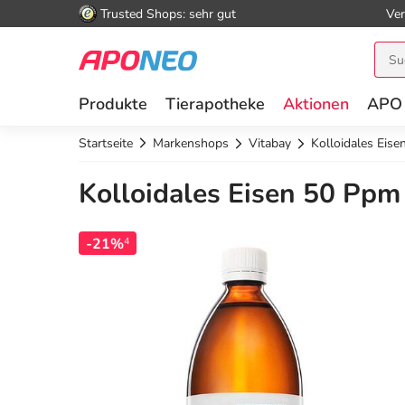
Trusted Shops: sehr gut
Ver
Produkte
Tierapotheke
Aktionen
APO
Startseite
Markenshops
Vitabay
Kolloidales Eis
Kolloidales Eisen 50 Ppm
-21%
4