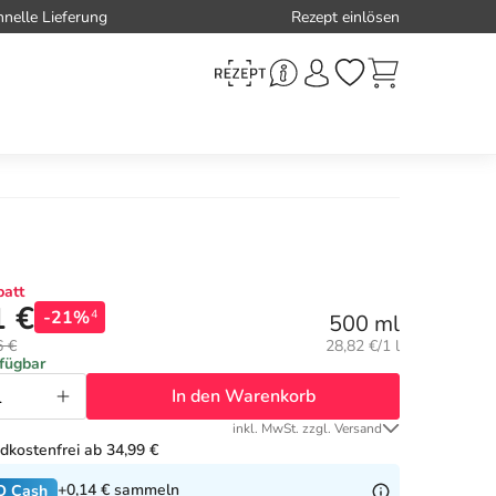
hnelle Lieferung
Rezept einlösen
att
1 €
-21%
4
500 ml
Grundpreis:
6 €
28,82 €/1 l
rfügbar
In den Warenkorb
inkl. MwSt. zzgl. Versand
dkostenfrei ab 34,99 €
+0,14 €
sammeln
O Cash