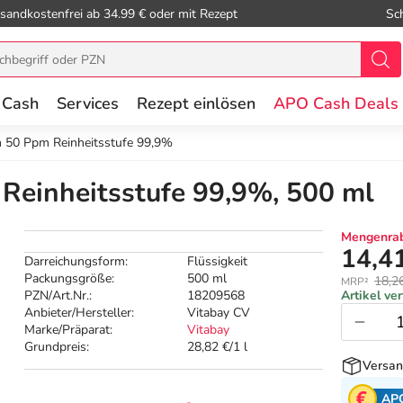
sandkostenfrei ab 34.99 € oder mit Rezept
Sc
 Cash
Services
Rezept einlösen
APO Cash Deals
en 50 Ppm Reinheitsstufe 99,9%
 Reinheitsstufe 99,9%, 500 ml
Mengenrab
14,4
Darreichungsform:
Flüssigkeit
Packungsgröße:
500 ml
18,2
MRP²
PZN/Art.Nr.:
18209568
Artikel ve
Anbieter/Hersteller:
Vitabay CV
Marke/Präparat:
Vitabay
Grundpreis:
28,82 €/1 l
Versan
AP