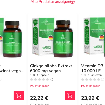
Alle Produkte anzeigen
v
Ginkgo biloba Extrakt
Vitamin D3
ycinat vegan
6000 mg vegan
10.000 I.E. 
apseln
Kapseln
K2 200 µg 
180 St Kapseln
180 St Tabletten
0)
(0)
(0)
Pflichtangaben
Pflichtangaben
22,22 €
23,99 €
(202,00 €/1 kg)
(1043,04 €/1 kg)