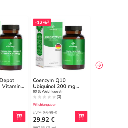
-12%
-9%
3
3
 Depot
Coenzym Q10
R-Alpha-Lipo
+ Vitamin
Ubiquinol 200 mg
300 mg mit
Tab
hochdosiert
Thioctsäure 
60 St Weichkapseln
120 St Kapseln
(0)
(1)
Weichkapseln
Pflichtangaben
Pflichtangaben
33,99 €
32,99 €
1
1
UVP
UVP
29,92 €
29,99 €
(997,33 €/1 kg)
(410,82 €/1 kg)