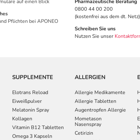
mulare auf einen Blick
Pharmazeutische Beratung
0800 44 00 200
ches
(kostenfrei aus dem dt. Netz)
und Pflichten bei APONEO
Schreiben Sie uns
Nutzen Sie unser
Kontaktfor
SUPPLEMENTE
ALLERGIEN
Elotrans Reload
Allergie Medikamente
H
Eiweißpulver
Allergie Tabletten
H
Melatonin Spray
Augentropfen Allergie
H
Kollagen
Mometason
E
Nasenspray
Vitamin B12 Tabletten
M
Cetirizin
N
Omega 3 Kapseln