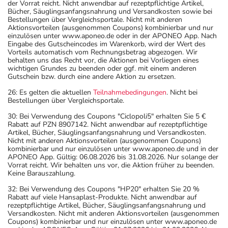
der Vorrat reicht. Nicht anwendbar auf rezeptpflichtige Artikel,
Bücher, Säuglingsanfangsnahrung und Versandkosten sowie bei
Bestellungen über Vergleichsportale. Nicht mit anderen
Aktionsvorteilen (ausgenommen Coupons) kombinierbar und nur
einzulösen unter www.aponeo.de oder in der APONEO App. Nach
Eingabe des Gutscheincodes im Warenkorb, wird der Wert des
Vorteils automatisch vom Rechnungsbetrag abgezogen. Wir
behalten uns das Recht vor, die Aktionen bei Vorliegen eines
wichtigen Grundes zu beenden oder ggf. mit einem anderen
Gutschein bzw. durch eine andere Aktion zu ersetzen.
26: Es gelten die aktuellen
Teilnahmebedingungen
. Nicht bei
Bestellungen über Vergleichsportale.
30: Bei Verwendung des Coupons "Ciclopoli5" erhalten Sie 5 €
Rabatt auf PZN 8907142. Nicht anwendbar auf rezeptpflichtige
Artikel, Bücher, Säuglingsanfangsnahrung und Versandkosten.
Nicht mit anderen Aktionsvorteilen (ausgenommen Coupons)
kombinierbar und nur einzulösen unter www.aponeo.de und in der
APONEO App. Gültig: 06.08.2026 bis 31.08.2026. Nur solange der
Vorrat reicht. Wir behalten uns vor, die Aktion früher zu beenden.
Keine Barauszahlung.
32: Bei Verwendung des Coupons "HP20" erhalten Sie 20 %
Rabatt auf viele Hansaplast-Produkte. Nicht anwendbar auf
rezeptpflichtige Artikel, Bücher, Säuglingsanfangsnahrung und
Versandkosten. Nicht mit anderen Aktionsvorteilen (ausgenommen
Coupons) kombinierbar und nur einzulösen unter www.aponeo.de