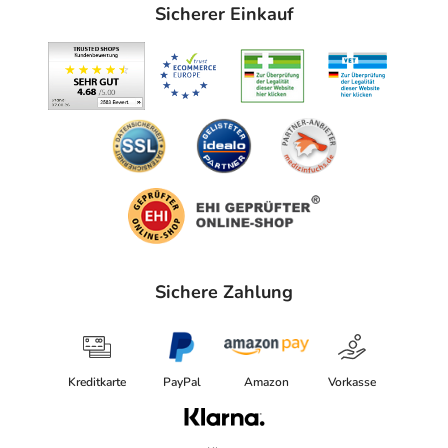
Sensibio H2O Eye tränken und damit die Augen und
Sicherer Einkauf
Lippen reinigen. Anschließend das Gesicht mit einem mit
Sensibio H2O getränkten Wattepad reinigen. Ohne
Abspülen.
Inhaltsstoffe
AQUA/WATER/EAU, ISOHEXADECANE,
ISODODECANE, PROPANEDIOL, SODIUM CHLORIDE,
CAPRYLIC/CAPRIC TRIGLYCERIDE,
FRUCTOOLIGOSACCHARIDES, PANTHENOL, SODIUM
CITRATE, MANNITOL, XYLITOL, COPPER GLUCONATE,
CITRIC ACID, CETRIMONIUM BROMIDE, RHAMNOSE,
Sichere Zahlung
POLYGLYCERYL-10 LAURATE, LAMINARIA
OCHROLEUCA EXTRACT. [BI 766]
Adresse des Anbieters/Herstellers
Kreditkarte
PayPal
Amazon
Vorkasse
NAOS Deutschland GmbH
Mommsenstraße 6