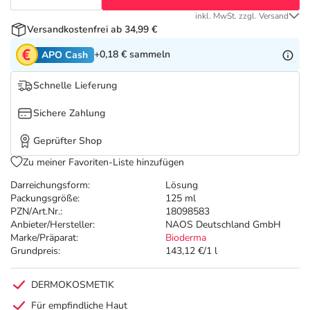
Refluthin, Lasea & Carmenthin Deals
Sport & Fitness
Täglich gut versorgt
inkl. MwSt. zzgl. Versand
Versandkostenfrei ab 34,99 €
Salus Deals
Tierapotheke
+0,18 €
sammeln
APO Cash
Vitamine & Mineralstoffe
Schnelle Lieferung
Sichere Zahlung
Marken
Geprüfter Shop
Zu meiner Favoriten-Liste hinzufügen
Darreichungsform:
Lösung
Packungsgröße:
125 ml
PZN/Art.Nr.:
18098583
Anbieter/Hersteller:
NAOS Deutschland GmbH
Marke/Präparat:
Bioderma
Grundpreis:
143,12 €/1 l
DERMOKOSMETIK
Für empfindliche Haut