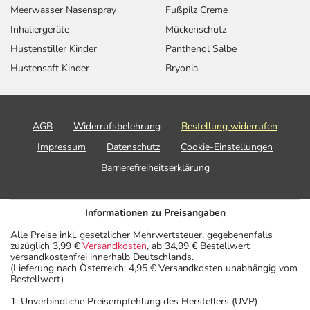
Meerwasser Nasenspray
Fußpilz Creme
Inhaliergeräte
Mückenschutz
Hustenstiller Kinder
Panthenol Salbe
Hustensaft Kinder
Bryonia
AGB
Widerrufsbelehrung
Bestellung widerrufen
Impressum
Datenschutz
Cookie-Einstellungen
Barrierefreiheitserklärung
Informationen zu Preisangaben
Alle Preise inkl. gesetzlicher Mehrwertsteuer, gegebenenfalls
zuzüglich 3,99 €
Versandkosten
, ab 34,99 € Bestellwert
versandkostenfrei innerhalb Deutschlands.
(Lieferung nach Österreich: 4,95 € Versandkosten unabhängig vom
Bestellwert)
1: Unverbindliche Preisempfehlung des Herstellers (UVP)