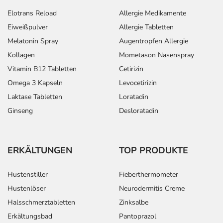
Elotrans Reload
Allergie Medikamente
Eiweißpulver
Allergie Tabletten
Melatonin Spray
Augentropfen Allergie
Kollagen
Mometason Nasenspray
Vitamin B12 Tabletten
Cetirizin
Omega 3 Kapseln
Levocetirizin
Laktase Tabletten
Loratadin
Ginseng
Desloratadin
ERKÄLTUNGEN
TOP PRODUKTE
Hustenstiller
Fieberthermometer
Hustenlöser
Neurodermitis Creme
Halsschmerztabletten
Zinksalbe
Erkältungsbad
Pantoprazol