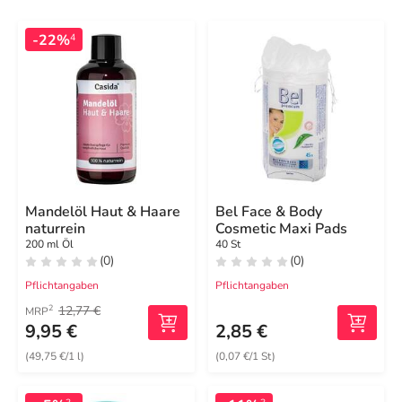
-22%
4
Mandelöl Haut & Haare
Bel Face & Body
naturrein
Cosmetic Maxi Pads
200 ml Öl
40 St
(0)
(0)
Pflichtangaben
Pflichtangaben
12,77 €
2
MRP
9,95 €
2,85 €
(49,75 €/1 l)
(0,07 €/1 St)