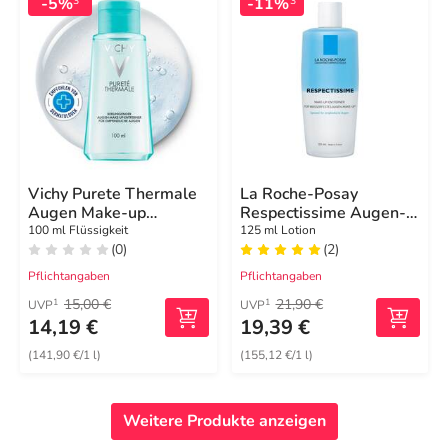
-5%
-11%
3
3
Vichy Purete Thermale
La Roche-Posay
Augen Make-up
Respectissime Augen-
Entf.sens. / R
Make-up-Entferner
100 ml Flüssigkeit
125 ml Lotion
(0)
(2)
Pflichtangaben
Pflichtangaben
15,00 €
21,90 €
1
1
UVP
UVP
14,19 €
19,39 €
(141,90 €/1 l)
(155,12 €/1 l)
Weitere Produkte anzeigen