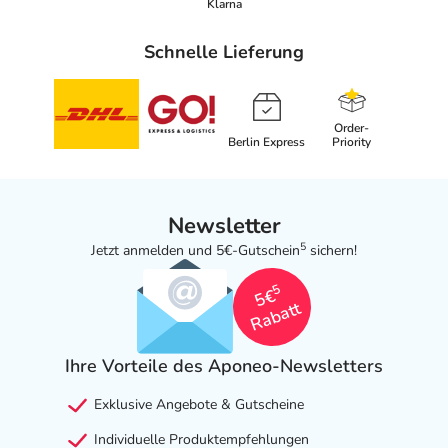
Klarna
80805 München
elektronische Adresse: www.bioderma.de
Schnelle Lieferung
Angaben gem. EU-Produktsicherheitsverordnung (GPSR)
anzeigen
Order-
Berlin Express
Priority
Newsletter
5
Jetzt anmelden und 5€-Gutschein
sichern!
5
5€
Rabatt
Ihre Vorteile des Aponeo-Newsletters
Exklusive Angebote & Gutscheine
Individuelle Produktempfehlungen