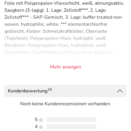
Folie mit Polypropylen-Vliesschicht, weiß, atmungsaktiv,
Saugkern (3-lagig): 1. Lage: Zellstoff***, 2. Lage:
Zellstoff*** - SAP-Gemisch, 3. Lage: buffer treated non-
woven, hydrophilic, white, *** elementarchlorfrei
gebleicht, Kleber: Schmelzkraftkleber, Oberseite
(Topsheet): Polypropylen-Vlies, hydrophil, weiß
Bündchen: Polypropylen-Vlies, hydrophob, weiß
Elastikfäden: Elastikfäden auf Polyurethan-Basis für
Beinabschluss, Innenbündchen, Taillen- und Hüftbereich,
Nässeindikator: Wasserlösliche Tinte"
Mehr anzeigen
Adresse des Anbieters/Herstellers
PAUL HARTMANN AG
10
Kundenbewertung
Paul Hartmann Str. 12
89522 Heidenheim
Noch keine Kundenrezensionen vorhanden.
Angaben gem. EU-Produktsicherheitsverordnung (GPSR)
5
anzeigen
4