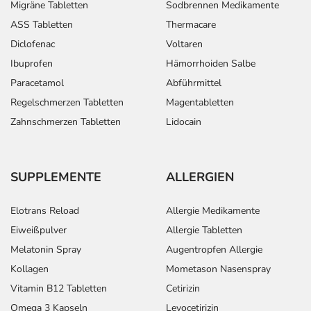
Migräne Tabletten
Sodbrennen Medikamente
ASS Tabletten
Thermacare
Diclofenac
Voltaren
Ibuprofen
Hämorrhoiden Salbe
Paracetamol
Abführmittel
Regelschmerzen Tabletten
Magentabletten
Zahnschmerzen Tabletten
Lidocain
SUPPLEMENTE
ALLERGIEN
Elotrans Reload
Allergie Medikamente
Eiweißpulver
Allergie Tabletten
Melatonin Spray
Augentropfen Allergie
Kollagen
Mometason Nasenspray
Vitamin B12 Tabletten
Cetirizin
Omega 3 Kapseln
Levocetirizin