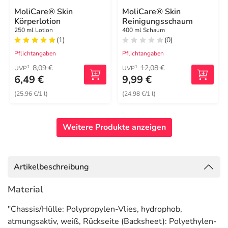
MoliCare® Skin
MoliCare® Skin
Körperlotion
Reinigungsschaum
250 ml Lotion
400 ml Schaum
(1)
(0)
Pflichtangaben
Pflichtangaben
8,09 €
12,08 €
1
1
UVP
UVP
6,49 €
9,99 €
(25,96 €/1 l)
(24,98 €/1 l)
Weitere Produkte anzeigen
Artikelbeschreibung
Material
"Chassis/Hülle: Polypropylen-Vlies, hydrophob,
atmungsaktiv, weiß, Rückseite (Backsheet): Polyethylen-