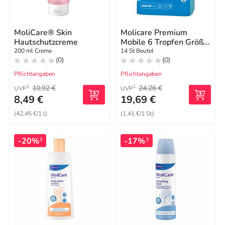
MoliCare® Skin
Molicare Premium
Hautschutzcreme
Mobile 6 Tropfen Größe
M
200 ml Creme
14 St Beutel
(0)
(0)
Pflichtangaben
Pflichtangaben
10,92 €
24,26 €
1
1
UVP
UVP
8,49 €
19,69 €
(42,45 €/1 l)
(1,41 €/1 St)
-20%
-17%
3
3