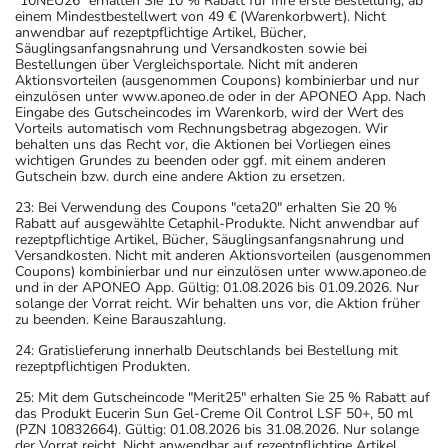
"10NEU26" erhalten Sie 10 % Rabatt für Ihre erste Bestellung, ab
einem Mindestbestellwert von 49 € (Warenkorbwert). Nicht
anwendbar auf rezeptpflichtige Artikel, Bücher,
Säuglingsanfangsnahrung und Versandkosten sowie bei
Bestellungen über Vergleichsportale. Nicht mit anderen
Aktionsvorteilen (ausgenommen Coupons) kombinierbar und nur
einzulösen unter www.aponeo.de oder in der APONEO App. Nach
Eingabe des Gutscheincodes im Warenkorb, wird der Wert des
Vorteils automatisch vom Rechnungsbetrag abgezogen. Wir
behalten uns das Recht vor, die Aktionen bei Vorliegen eines
wichtigen Grundes zu beenden oder ggf. mit einem anderen
Gutschein bzw. durch eine andere Aktion zu ersetzen.
23: Bei Verwendung des Coupons "ceta20" erhalten Sie 20 %
Rabatt auf ausgewählte Cetaphil-Produkte. Nicht anwendbar auf
rezeptpflichtige Artikel, Bücher, Säuglingsanfangsnahrung und
Versandkosten. Nicht mit anderen Aktionsvorteilen (ausgenommen
Coupons) kombinierbar und nur einzulösen unter www.aponeo.de
und in der APONEO App. Gültig: 01.08.2026 bis 01.09.2026. Nur
solange der Vorrat reicht. Wir behalten uns vor, die Aktion früher
zu beenden. Keine Barauszahlung.
24: Gratislieferung innerhalb Deutschlands bei Bestellung mit
rezeptpflichtigen Produkten.
25: Mit dem Gutscheincode "Merit25" erhalten Sie 25 % Rabatt auf
das Produkt Eucerin Sun Gel-Creme Oil Control LSF 50+, 50 ml
(PZN 10832664). Gültig: 01.08.2026 bis 31.08.2026. Nur solange
der Vorrat reicht. Nicht anwendbar auf rezeptpflichtige Artikel,