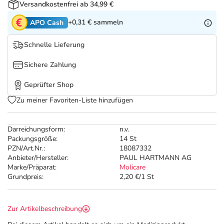
Refluthin, Lasea & Carmenthin Deals
Sport & Fitness
Täglich gut versorgt
Versandkostenfrei ab 34,99 €
+0,31 €
sammeln
APO Cash
Salus Deals
Tierapotheke
Schnelle Lieferung
Vitamine & Mineralstoffe
Sichere Zahlung
Geprüfter Shop
Marken
Zu meiner Favoriten-Liste hinzufügen
Darreichungsform:
n.v.
Packungsgröße:
14 St
PZN/Art.Nr.:
18087332
Anbieter/Hersteller:
PAUL HARTMANN AG
Marke/Präparat:
Molicare
Grundpreis:
2,20 €/1 St
Zur Artikelbeschreibung