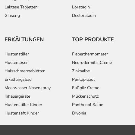
Laktase Tabletten
Loratadin
Ginseng
Desloratadin
ERKÄLTUNGEN
TOP PRODUKTE
Hustenstiller
Fieberthermometer
Hustenlöser
Neurodermitis Creme
Halsschmerztabletten
Zinksalbe
Erkältungsbad
Pantoprazol
Meerwasser Nasenspray
Fußpilz Creme
Inhaliergeräte
Mückenschutz
Hustenstiller Kinder
Panthenol Salbe
Hustensaft Kinder
Bryonia