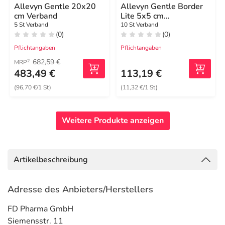
Allevyn Gentle 20x20
Allevyn Gentle Border
cm Verband
Lite 5x5 cm
Schaumverband
5 St Verband
10 St Verband
(0)
(0)
Pflichtangaben
Pflichtangaben
682,59 €
2
MRP
483,49 €
113,19 €
(96,70 €/1 St)
(11,32 €/1 St)
Weitere Produkte anzeigen
Artikelbeschreibung
Adresse des Anbieters/Herstellers
FD Pharma GmbH
Siemensstr. 11