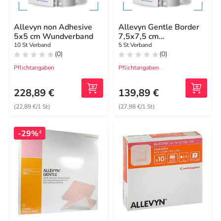
Allevyn non Adhesive
Allevyn Gentle Border
5x5 cm Wundverband
7,5x7,5 cm
Schaumverband
10 St Verband
5 St Verband
(0)
(0)
Pflichtangaben
Pflichtangaben
228,89 €
139,89 €
(22,89 €/1 St)
(27,98 €/1 St)
-29%
4