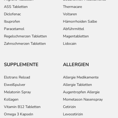
ASS Tabletten
Thermacare
Diclofenac
Voltaren
Ibuprofen
Hämorrhoiden Salbe
Paracetamol
Abführmittel
Regelschmerzen Tabletten
Magentabletten
Zahnschmerzen Tabletten
Lidocain
SUPPLEMENTE
ALLERGIEN
Elotrans Reload
Allergie Medikamente
Eiweißpulver
Allergie Tabletten
Melatonin Spray
Augentropfen Allergie
Kollagen
Mometason Nasenspray
Vitamin B12 Tabletten
Cetirizin
Omega 3 Kapseln
Levocetirizin