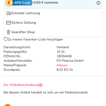
Refluthin, Lasea & Carmenthin Deals
Sport & Fitness
Täglich gut versorgt
+0,83 €
sammeln
APO Cash
Schnelle Lieferung
Salus Deals
Tierapotheke
Sichere Zahlung
Vitamine & Mineralstoffe
Geprüfter Shop
Zu meiner Favoriten-Liste hinzufügen
Marken
Darreichungsform:
Verband
Packungsgröße:
10 St
PZN/Art.Nr.:
18034436
Anbieter/Hersteller:
FD Pharma GmbH
Marke/Präparat:
Allevyn
Grundpreis:
8,32 €/1 St
Zur Artikelbeschreibung
Bei diesem Artikel handelt es sich um ein Medizinprodukt.