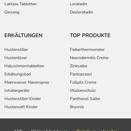
Laktase Tabletten
Loratadin
Ginseng
Desloratadin
ERKÄLTUNGEN
TOP PRODUKTE
Hustenstiller
Fieberthermometer
Hustenlöser
Neurodermitis Creme
Halsschmerztabletten
Zinksalbe
Erkältungsbad
Pantoprazol
Meerwasser Nasenspray
Fußpilz Creme
Inhaliergeräte
Mückenschutz
Hustenstiller Kinder
Panthenol Salbe
Hustensaft Kinder
Bryonia