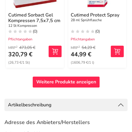
Cutimed Sorbact Gel
Cutimed Protect Spray
Kompressen 7,5x7,5 cm
28 ml Sprühflasche
12 St Kompressen
(0)
(0)
Pflichtangaben
Pflichtangaben
473,05 €
54,29 €
2
2
MRP
MRP
320,79 €
44,99 €
(26,73 €/1 St)
(1606,79 €/1 l)
Weitere Produkte anzeigen
Artikelbeschreibung
Adresse des Anbieters/Herstellers