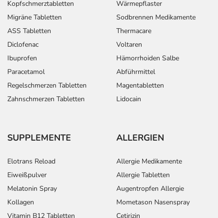
Kopfschmerztabletten
Wärmepflaster
Migräne Tabletten
Sodbrennen Medikamente
ASS Tabletten
Thermacare
Diclofenac
Voltaren
Ibuprofen
Hämorrhoiden Salbe
Paracetamol
Abführmittel
Regelschmerzen Tabletten
Magentabletten
Zahnschmerzen Tabletten
Lidocain
SUPPLEMENTE
ALLERGIEN
Elotrans Reload
Allergie Medikamente
Eiweißpulver
Allergie Tabletten
Melatonin Spray
Augentropfen Allergie
Kollagen
Mometason Nasenspray
Vitamin B12 Tabletten
Cetirizin