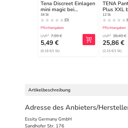
Tena Discreet Einlagen
TENA Pants
mini magic bei
Plus XXL b
Inkontinenz
Inkontinen
34 St
12 St
(0)
(
Pflichtangaben
Pflichtangaben
7,99 €
38,49 €
1
1
UVP
UVP
5,49 €
25,86 €
(0,16 €/1 St)
(2,15 €/1 St)
Artikelbeschreibung
Adresse des Anbieters/Herstelle
Essity Germany GmbH
Sandhofer Str. 176