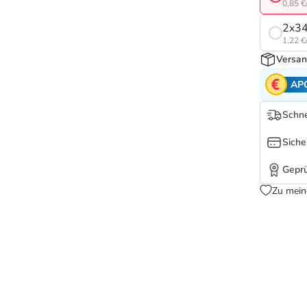
0,85 €
2x34
1,22 €
Versan
AP
Schne
Siche
Geprü
Zu mein