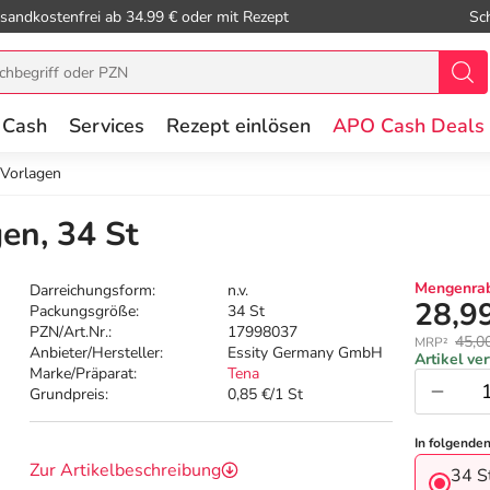
sandkostenfrei ab 34.99 € oder mit Rezept
Sc
 Cash
Services
Rezept einlösen
APO Cash Deals
 Vorlagen
en, 34 St
Mengenrab
Darreichungsform:
n.v.
28,9
Packungsgröße:
34 St
PZN/Art.Nr.:
17998037
45,0
MRP²
Anbieter/Hersteller:
Essity Germany GmbH
Artikel ve
Marke/Präparat:
Tena
Grundpreis:
0,85 €/1 St
In folgende
Zur Artikelbeschreibung
34 S