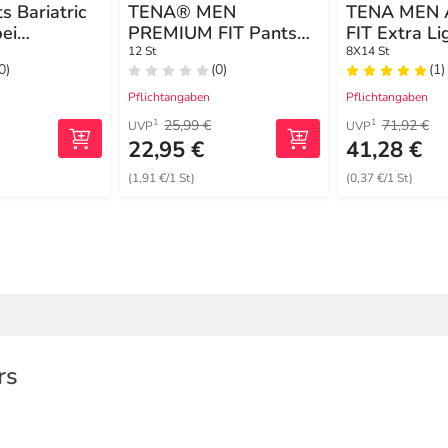
 Bariatric
TENA® MEN
TENA MEN 
ei
PREMIUM FIT Pants
FIT Extra Li
z
Maxi S/M bei
Einlagen bei
12 St
8X14 St
0)
(0)
(1)
Inkontinenz
Inkontinenz
Pflichtangaben
Pflichtangaben
25,99 €
71,92 €
1
1
UVP
UVP
22,95 €
41,28 €
(1,91 €/1 St)
(0,37 €/1 St)
rs