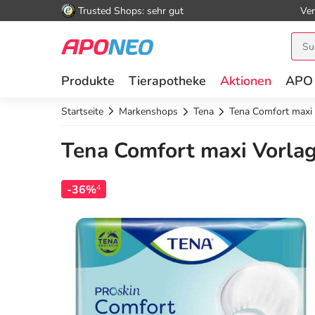
Trusted Shops: sehr gut
Ver
Produkte
Tierapotheke
Aktionen
APO
Startseite
Markenshops
Tena
Tena Comfort maxi
Tena Comfort maxi Vorlag
-36%
4