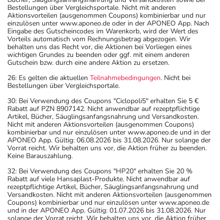
Bestellungen über Vergleichsportale. Nicht mit anderen
Aktionsvorteilen (ausgenommen Coupons) kombinierbar und nur
einzulösen unter www.aponeo.de oder in der APONEO App. Nach
Eingabe des Gutscheincodes im Warenkorb, wird der Wert des
Vorteils automatisch vom Rechnungsbetrag abgezogen. Wir
behalten uns das Recht vor, die Aktionen bei Vorliegen eines
wichtigen Grundes zu beenden oder ggf. mit einem anderen
Gutschein bzw. durch eine andere Aktion zu ersetzen.
26: Es gelten die aktuellen
Teilnahmebedingungen
. Nicht bei
Bestellungen über Vergleichsportale.
30: Bei Verwendung des Coupons "Ciclopoli5" erhalten Sie 5 €
Rabatt auf PZN 8907142. Nicht anwendbar auf rezeptpflichtige
Artikel, Bücher, Säuglingsanfangsnahrung und Versandkosten.
Nicht mit anderen Aktionsvorteilen (ausgenommen Coupons)
kombinierbar und nur einzulösen unter www.aponeo.de und in der
APONEO App. Gültig: 06.08.2026 bis 31.08.2026. Nur solange der
Vorrat reicht. Wir behalten uns vor, die Aktion früher zu beenden.
Keine Barauszahlung.
32: Bei Verwendung des Coupons "HP20" erhalten Sie 20 %
Rabatt auf viele Hansaplast-Produkte. Nicht anwendbar auf
rezeptpflichtige Artikel, Bücher, Säuglingsanfangsnahrung und
Versandkosten. Nicht mit anderen Aktionsvorteilen (ausgenommen
Coupons) kombinierbar und nur einzulösen unter www.aponeo.de
und in der APONEO App. Gültig: 01.07.2026 bis 31.08.2026. Nur
solange der Vorrat reicht. Wir behalten uns vor, die Aktion früher