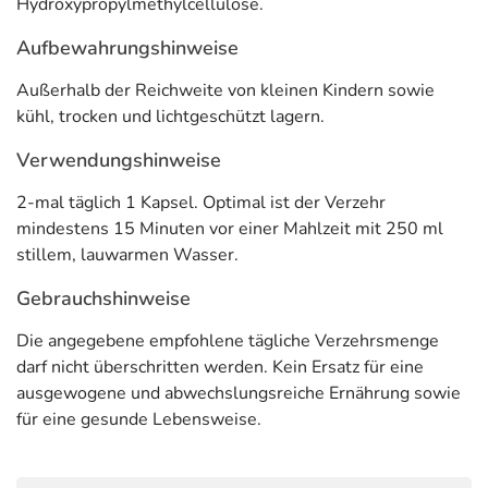
Hydroxypropylmethylcellulose.
Inhaltsstoffe
Aufbewahrungshinweise
Inhaltsstoff
pro Tagesdosis (= 2 Kps.)
[% NRV**]
Außerhalb der Reichweite von kleinen Kindern sowie
kühl, trocken und lichtgeschützt lagern.
Magnesium
300 mg
[80 %]
Verwendungshinweise
** Nährstoffbezugswerte gemäß EU-Verordnung Nr. 1169/2011
2-mal täglich 1 Kapsel. Optimal ist der Verzehr
mindestens 15 Minuten vor einer Mahlzeit mit 250 ml
Adresse des Lebensmittel-Unternehmens
stillem, lauwarmen Wasser.
NatuGena GmbH
Gebrauchshinweise
Münchner Straße 149
85051 Ingolstadt
Die angegebene empfohlene tägliche Verzehrsmenge
darf nicht überschritten werden. Kein Ersatz für eine
Informationen zu diesem Lebensmittel (wie z. B. Zutaten,
ausgewogene und abwechslungsreiche Ernährung sowie
Allergene) sind bei den Lebensmittelangaben als pdf
für eine gesunde Lebensweise.
hinterlegt. (oben)