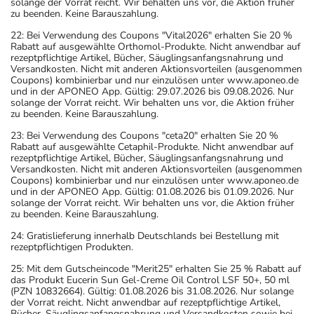
solange der Vorrat reicht. Wir behalten uns vor, die Aktion früher
zu beenden. Keine Barauszahlung.
22: Bei Verwendung des Coupons "Vital2026" erhalten Sie 20 %
Rabatt auf ausgewählte Orthomol-Produkte. Nicht anwendbar auf
rezeptpflichtige Artikel, Bücher, Säuglingsanfangsnahrung und
Versandkosten. Nicht mit anderen Aktionsvorteilen (ausgenommen
Coupons) kombinierbar und nur einzulösen unter www.aponeo.de
und in der APONEO App. Gültig: 29.07.2026 bis 09.08.2026. Nur
solange der Vorrat reicht. Wir behalten uns vor, die Aktion früher
zu beenden. Keine Barauszahlung.
23: Bei Verwendung des Coupons "ceta20" erhalten Sie 20 %
Rabatt auf ausgewählte Cetaphil-Produkte. Nicht anwendbar auf
rezeptpflichtige Artikel, Bücher, Säuglingsanfangsnahrung und
Versandkosten. Nicht mit anderen Aktionsvorteilen (ausgenommen
Coupons) kombinierbar und nur einzulösen unter www.aponeo.de
und in der APONEO App. Gültig: 01.08.2026 bis 01.09.2026. Nur
solange der Vorrat reicht. Wir behalten uns vor, die Aktion früher
zu beenden. Keine Barauszahlung.
24: Gratislieferung innerhalb Deutschlands bei Bestellung mit
rezeptpflichtigen Produkten.
25: Mit dem Gutscheincode "Merit25" erhalten Sie 25 % Rabatt auf
das Produkt Eucerin Sun Gel-Creme Oil Control LSF 50+, 50 ml
(PZN 10832664). Gültig: 01.08.2026 bis 31.08.2026. Nur solange
der Vorrat reicht. Nicht anwendbar auf rezeptpflichtige Artikel,
Bücher, Säuglingsanfangsnahrung und Versandkosten sowie bei