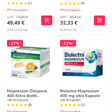
(1)
(4)
Kapseln
Pflichtangaben
Pflichtangaben
71,00 €
36,43 €
1
2
UVP
MRP
49,49 €
32,33 €
(229,12 €/1 kg)
(0,32 €/1 St)
-27%
-11%
3
3
Magnesium Diasporal
Biolectra Magnesium
400 Extra direkt
400 mg ultra Kapseln
Granulat
100 St Granulat
100 St Kapseln
(8)
(1)
Pflichtangaben
Pflichtangaben