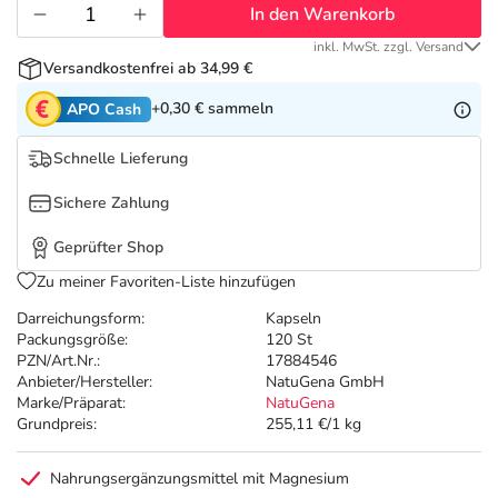
Refluthin, Lasea & Carmenthin Deals
Sport & Fitness
Täglich gut versorgt
In den Warenkorb
inkl. MwSt. zzgl. Versand
Salus Deals
Tierapotheke
Versandkostenfrei ab 34,99 €
+0,30 €
sammeln
APO Cash
Vitamine & Mineralstoffe
Schnelle Lieferung
Marken
Sichere Zahlung
Geprüfter Shop
Zu meiner Favoriten-Liste hinzufügen
Darreichungsform:
Kapseln
Packungsgröße:
120 St
PZN/Art.Nr.:
17884546
Anbieter/Hersteller:
NatuGena GmbH
Marke/Präparat:
NatuGena
Grundpreis:
255,11 €/1 kg
Nahrungsergänzungsmittel mit Magnesium