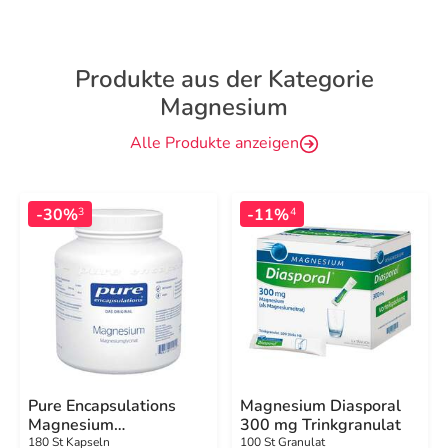
Produkte aus der Kategorie
Magnesium
Alle Produkte anzeigen
-30%
-11%
3
4
Pure Encapsulations
Magnesium Diasporal
Magnesium
300 mg Trinkgranulat
Magnesiumglycinat
180 St Kapseln
100 St Granulat