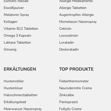
Elotrans Reload
Allergie Medikamente
Eiweißpulver
Allergie Tabletten
Melatonin Spray
Augentropfen Allergie
Kollagen
Mometason Nasenspray
Vitamin B12 Tabletten
Cetirizin
Omega 3 Kapseln
Levocetirizin
Laktase Tabletten
Loratadin
Ginseng
Desloratadin
ERKÄLTUNGEN
TOP PRODUKTE
Hustenstiller
Fieberthermometer
Hustenlöser
Neurodermitis Creme
Halsschmerztabletten
Zinksalbe
Erkältungsbad
Pantoprazol
Meerwasser Nasenspray
Fußpilz Creme