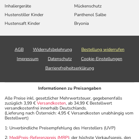
Inhaliergeräte
Mückenschutz
Hustenstiller Kinder
Panthenol Salbe
Hustensaft Kinder
Bryonia
AGB
Widerrufsbelehrung
Bestellung widerrufen
Impressum
Datenschutz
Cookie-Einstellungen
Barrierefreiheitserklärung
Informationen zu Preisangaben
Alle Preise inkl. gesetzlicher Mehrwertsteuer, gegebenenfalls
zuzüglich 3,99 €
Versandkosten
, ab 34,99 € Bestellwert
versandkostenfrei innerhalb Deutschlands.
(Lieferung nach Österreich: 4,95 € Versandkosten unabhängig vom
Bestellwert)
1: Unverbindliche Preisempfehlung des Herstellers (UVP)
2:
MediPreis-Referenzpreis (MRP)
: der höchste Verkaufspreis, den